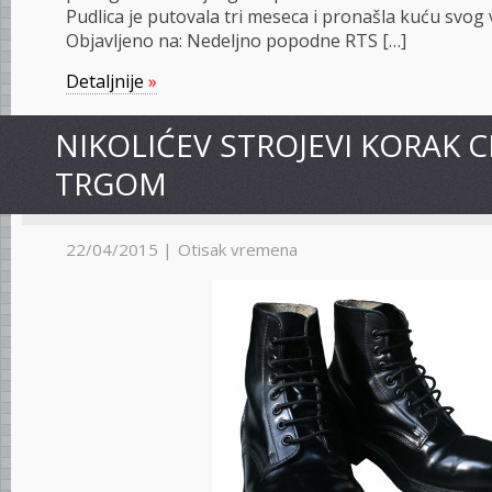
Pudlica je putovala tri meseca i pronašla kuću svog 
Objavljeno na: Nedeljno popodne RTS […]
Detaljnije
»
NIKOLIĆEV STROJEVI KORAK 
TRGOM
22/04/2015 |
Otisak vremena