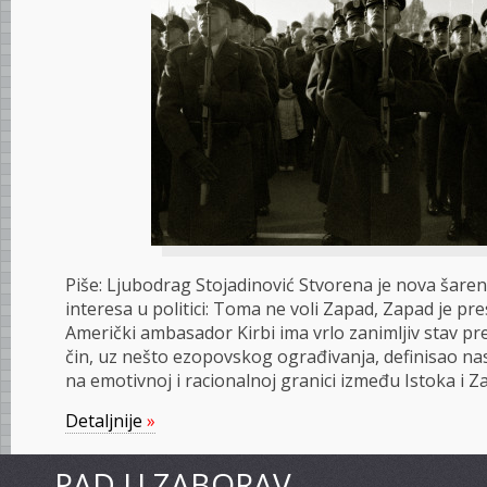
Piše: Ljubodrag Stojadinović Stvo­re­na je no­va ša­re­na
in­te­re­sa u po­li­ti­ci: To­ma ne vo­li Za­pad, Za­pad je pre
Ame­rič­ki am­ba­sa­dor Kir­bi ima vr­lo za­ni­mljiv stav p
čin, uz ne­što ezo­pov­skog ogra­đi­va­nja, de­fi­ni­sao na
na emo­tiv­noj i ra­ci­o­nal­noj gra­ni­ci iz­me­đu Is­to­ka i Z
Detaljnije
»
PAD U ZABORAV