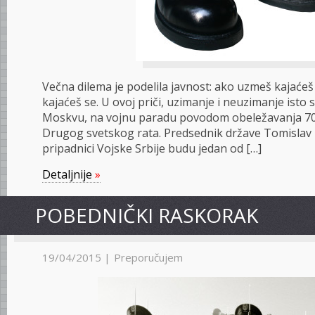
Večna dilema je podelila javnost: ako uzmeš kajaće
kajaćeš se. U ovoj priči, uzimanje i neuzimanje isto su 
Moskvu, na vojnu paradu povodom obeležavanja 70
Drugog svetskog rata. Predsednik države Tomislav N
pripadnici Vojske Srbije budu jedan od […]
Detaljnije
»
PO­BED­NIČ­KI RAS­KO­RAK
19/04/2015 |
Preporučujem