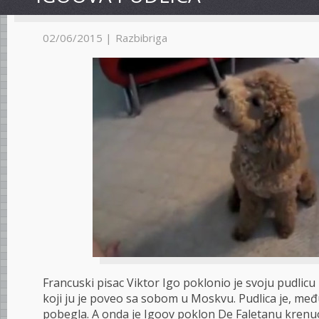
02/06/2015 |
Razbibriga
Francuski pisac Viktor Igo poklonio je svoju pudlic
koji ju je poveo sa sobom u Moskvu. Pudlica je, me
pobegla. A onda je Igoov poklon De Faletanu krenuo