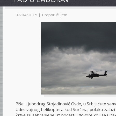
02/04/2015 |
Preporučujem
Piše: Ljubodrag Stojadinović Ovde, u Srbiji ćute samo
Udes vojnog helikoptera kod Surčina, polako zalazi 
Žrtve su sahranjene uz počasti i govore koji se u ta