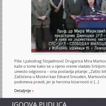
Piše: Ljubodrag Stojadinović Drugarica Mira Markovi
kaže o tome kako se u njeno vreme vladalo Srbijom.
umesto odgovora – ona postavlja pitanje: „Zašto bih
Zaštićena u Moskvi kao Edvard Snouden, Marković
podsmeva pravdi, jer je heroina bizarnosti iz […]
Detaljnije
»
IGOOVA PUDLICA