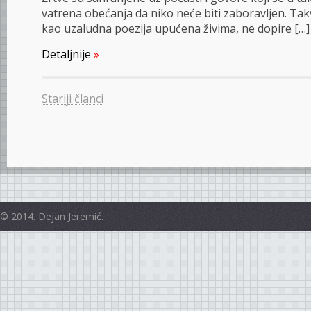
vatrena obećanja da niko neće biti zaboravljen. Tak
kao uzaludna poezija upućena živima, ne dopire […]
Detaljnije
»
Stariji članci
© 2014. Dejan Jeremić.