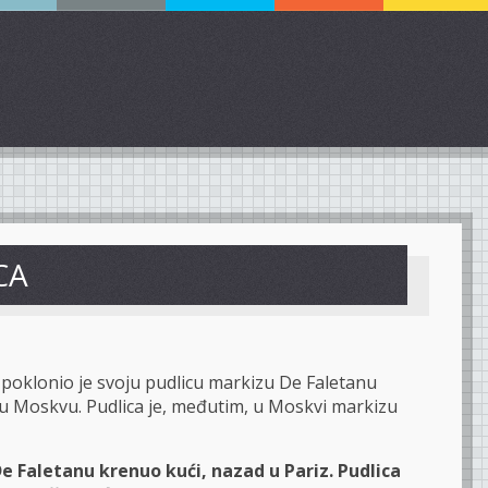
CA
 poklonio je svoju pudlicu markizu De Faletanu
 u Moskvu. Pudlica je, međutim, u Moskvi markizu
e Faletanu krenuo kući, nazad u Pariz. Pudlica