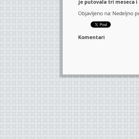
je putovala tri meseca i
Objavljeno na: Nedeljno p
Komentari