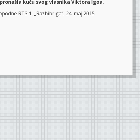
 pronašla kuću svog vlasnika Viktora Igoa.
opodne RTS 1, „Razbibriga”, 24. maj 2015.