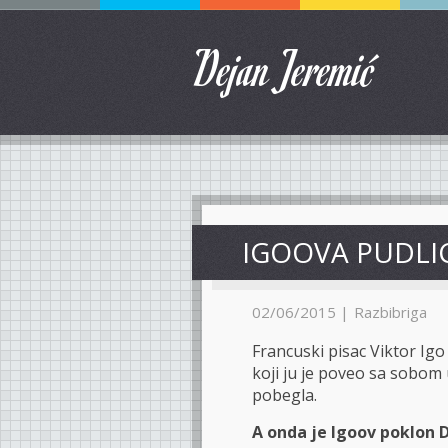
Dejan Jeremić
IGOOVA PUDLI
02/06/2015 |
Razbibriga
Francuski pisac Viktor Igo
koji ju je poveo sa sobom
pobegla.
A onda je Igoov poklon D