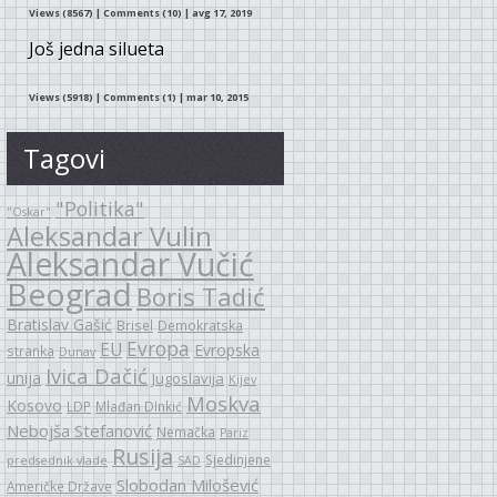
Views (8567)
|
Comments (10)
| avg 17, 2019
Još jedna silueta
Views (5918)
|
Comments (1)
| mar 10, 2015
Tagovi
"Politika"
"Oskar"
Aleksandar Vulin
Aleksandar Vučić
Beograd
Boris Tadić
Bratislav Gašić
Brisel
Demokratska
Evropa
EU
Evropska
stranka
Dunav
Ivica Dačić
unija
Jugoslavija
Kijev
Moskva
Kosovo
LDP
Mlađan DInkić
Nebojša Stefanović
Nemačka
Pariz
Rusija
Sjedinjene
predsednik vlade
SAD
Slobodan Milošević
Američke Države