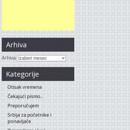
Arhiva
Arhiva
Kategorije
Otisak vremena
Čekajući pismo…
Preporučujem
Srbija za početnike i
ponavljače