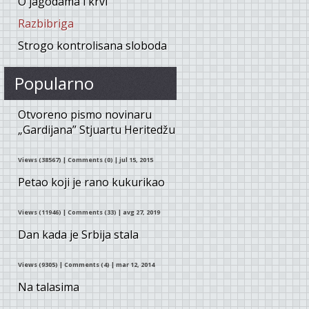
O jagodama i krvi
Razbibriga
Strogo kontrolisana sloboda
Popularno
Otvoreno pismo novinaru
„Gardijana” Stjuartu Heritedžu
Views (38567)
|
Comments (0)
| jul 15, 2015
Petao koji je rano kukurikao
Views (11946)
|
Comments (33)
| avg 27, 2019
Dan kada je Srbija stala
Views (9305)
|
Comments (4)
| mar 12, 2014
Na talasima