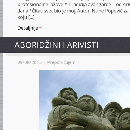
profesionalne lažove * Tradicija avangarde – od Ar
dana *Čitav svet bio je moj. Autor: Nune Popović za 
koju […]
Detaljnije
»
ABORIDŽINI I ARIVISTI
09/08/2015 |
Preporučujem