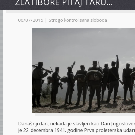
ZLATIBORE PITAJ TARU…
06/07/2015 |
Strogo kontrolisana sloboda
Današnji dan, nekada je slavljen kao Dan Jugoslove
je 22. decembra 1941. godine Prva proleterska udar