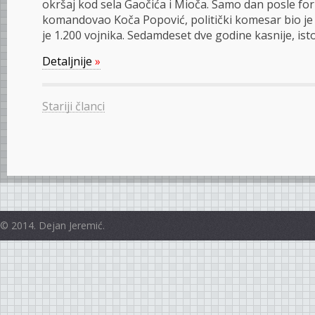
okršaj kod sela Gaočića i Mioča. Samo dan posle fo
komandovao Koča Popović, politički komesar bio je Fil
je 1.200 vojnika. Sedamdeset dve godine kasnije, is
Detaljnije
»
Stariji članci
© 2014. Dejan Jeremić.