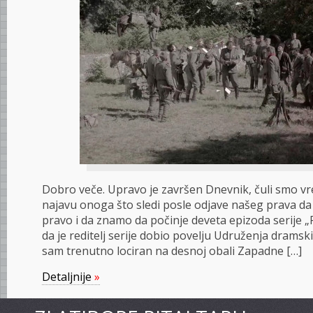
Dobro veče. Upravo je završen Dnevnik, čuli smo 
najavu onoga što sledi posle odjave našeg prava d
pravo i da znamo da počinje deveta epizoda serije „
da je reditelj serije dobio povelju Udruženja dramski
sam trenutno lociran na desnoj obali Zapadne […]
Detaljnije
»