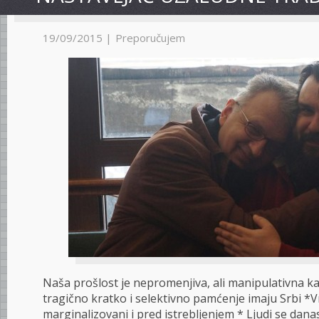
19/09/2015 |
Preporučujem
Naša prošlost je nepromenjiva, ali manipulativna k
tragično kratko i selektivno pamćenje imaju Srbi *V
marginalizovani i pred istrebljenjem * Ljudi se dana