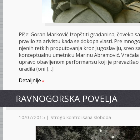
Piše: Goran Marković Izopštiti građanina, čoveka sa 
pravilo za arivistu kada se dokopa vlasti. Pre mnog
njenih retkih proputovanja kroz Jugoslaviju, sreo 
konceptualnu umetnicu Marinu Abramović. Vraćala 
upravo obavljenom performansu koji je prevazišao s
uradila (oni […]
Detaljnije
»
RAVNOGORSKA POVELJA
10/07/2015 |
Strogo kontrolisana sloboda