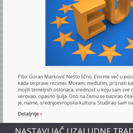
Piše: Goran Marković Nešto lično. Evo me već u p
kada se prave rezimei. Moram, međutim, priznati k
mojih temeljnih oslonaca, vrednost u koju sam sve 
verovao, opasno ljulja. Ono na čemu se bazirao čita
je, naime, srednjoevropska kultura. Studirao sam na
Detaljnije
»
NASTAVLJAČ UZALUDNE TRAD