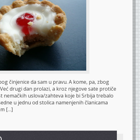
og činjenice da sam u pravu. A kome, pa, zbog
Već drugi dan prolazi, a kroz njegove sate protiče
t nemačkih uslova/zahteva koje bi Srbija trebalo
sedne u jednu od stolica namenjenih članicama
am […]
O