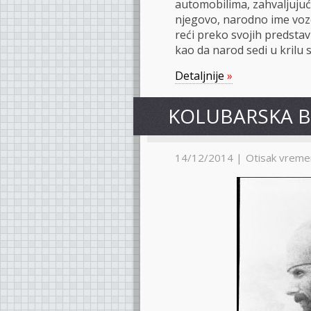
automobilima, zahvaljujuć
njegovo, narodno ime voze
reći preko svojih predsta
kao da narod sedi u krilu s
Detaljnije
»
KOLUBARSKA B
14/12/2014 |
Otisak vreme