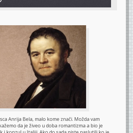
ca Anrija Bela, malo kome znači. Možda vam
ažemo da je živeo u doba romantizma a bio je
 i konzul u Italiji. Ako do sada niste naslutili ko je