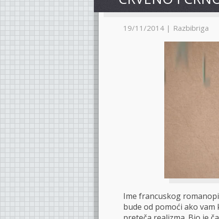
19/11/2014 |
Razbibriga
Ime francuskog romanopis
bude od pomoći ako vam k
preteča realizma. Bio je čak