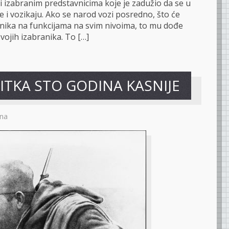
i izabranim predstavnicima koje je zadužio da se u
 i vozikaju. Ako se narod vozi posredno, što će
vnika na funkcijama na svim nivoima, to mu dođe
vojih izabranika. To […]
ITKA STO GODINA KASNIJE
na