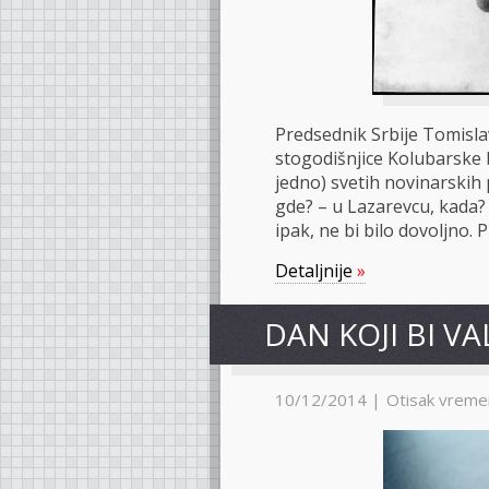
Predsednik Srbije Tomisla
stogodišnjice Kolubarske 
jedno) svetih novinarskih p
gde? – u Lazarevcu, kada? 
ipak, ne bi bilo dovoljno. 
Detaljnije
»
DAN KOJI BI V
10/12/2014 |
Otisak vreme