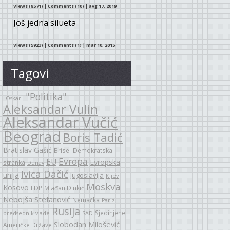
Views (8571)
|
Comments (10)
| avg 17, 2019
Još jedna silueta
Views (5923)
|
Comments (1)
| mar 10, 2015
Tagovi
"Politika"
"Oskar"
Aleksandar Vulin
Aleksandar Vučić
Beograd
Boris Tadić
Bratislav Gašić
Brisel
Demokratska
Evropa
EU
Evropska
stranka
Dunav
Ivica Dačić
unija
Jugoslavija
Kijev
Moskva
Kosovo
LDP
Mlađan DInkić
Nebojša Stefanović
Nemačka
Pariz
Rusija
Sjedinjene
predsednik vlade
SAD
Slobodan Milošević
Američke Države