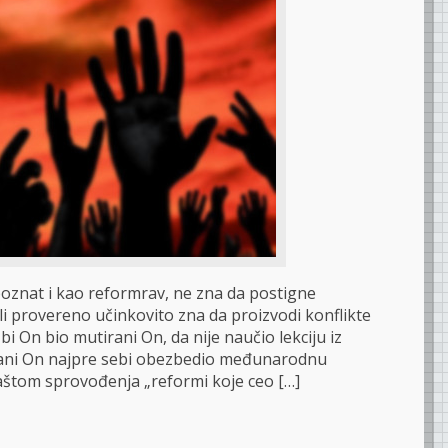
oznat i kao reformrav, ne zna da postigne
li provereno učinkovito zna da proizvodi konflikte
bi On bio mutirani On, da nije naučio lekciju iz
irani On najpre sebi obezbedio međunarodnu
aštom sprovođenja „reformi koje ceo […]