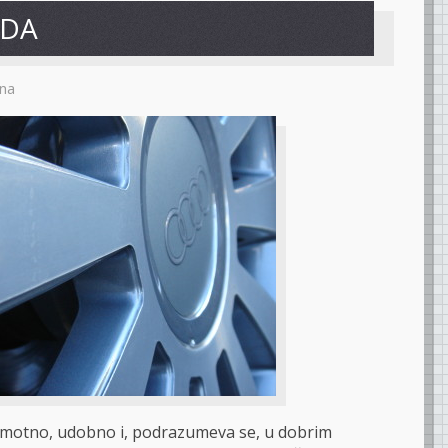
ODA
na
motno, udobno i, podrazumeva se, u dobrim