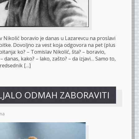
v Nikolić boravio je danas u Lazarevcu na proslavi
bitke. Dovoljno za vest koja odgovora na pet (plus
itanja: ko? – Tomislav Nikolić, šta? – boravio,
– danas, kako? – lako, zašto? – da izjavi… Samo to,
Predsednik […]
ALJALO ODMAH ZABORAVITI
na