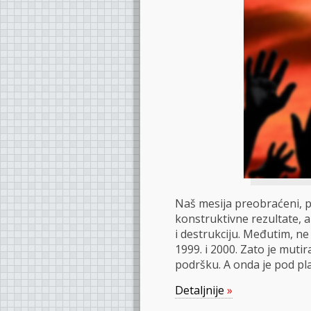
Naš mesija preobraćeni, p
konstruktivne rezultate, a
i destrukciju. Međutim, ne 
1999. i 2000. Zato je mut
podršku. A onda je pod pl
Detaljnije
»