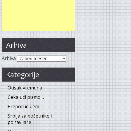
Arhiva
Arhiva
Kategorije
Otisak vremena
Čekajući pismo…
Preporučujem
Srbija za početnike i
ponavljače