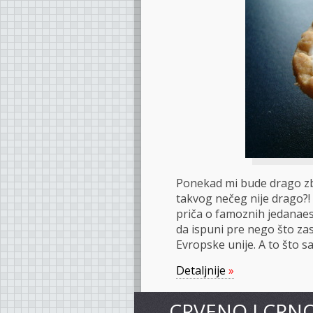
Ponekad mi bude drago zb
takvog nečeg nije drago?! 
priča o famoznih jedanaes
da ispuni pre nego što za
Evropske unije. A to što s
Detaljnije
»
CRVENO I CRN