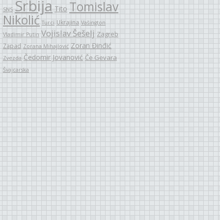
Srbija
Tomislav
Tito
SNS
Nikolić
Ukrajina
Turci
Vašington
Vojislav Šešelj
Zagreb
Vladimir Putin
Zoran Đinđić
Zapad
Zorana Mihajlović
Čedomir Jovanović
Če Gevara
Zvezda
Švajcarska