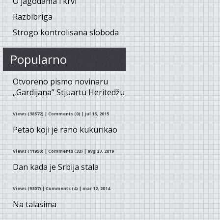
O jagodama i krvi
Razbibriga
Strogo kontrolisana sloboda
Popularno
Otvoreno pismo novinaru
„Gardijana” Stjuartu Heritedžu
Views (38572)
|
Comments (0)
| jul 15, 2015
Petao koji je rano kukurikao
Views (11950)
|
Comments (33)
| avg 27, 2019
Dan kada je Srbija stala
Views (9307)
|
Comments (4)
| mar 12, 2014
Na talasima