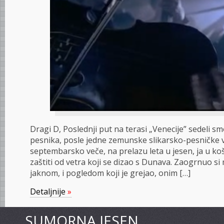
Dragi D, Poslednji put na terasi „Venecije” sedeli sm
pesnika, posle jedne zemunske slikarsko-pesničke v
septembarsko veče, na prelazu leta u jesen, ja u ko
zaštiti od vetra koji se dizao s Dunava. Zaogrnuo s
jaknom, i pogledom koji je grejao, onim […]
Detaljnije
»
SUMORNA JESEN