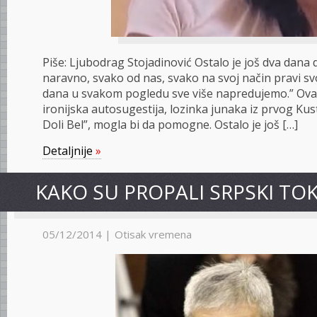
Piše: Ljubodrag Stojadinović Ostalo je još dva dana d
naravno, svako od nas, svako na svoj način pravi sv
dana u svakom pogledu sve više napredujemo.” Ova r
ironijska autosugestija, lozinka junaka iz prvog Kust
Doli Bel”, mogla bi da pomogne. Ostalo je još […]
Detaljnije
»
KAKO SU PROPALI SRPSKI TO
05/12/2014 |
Otisak vremena