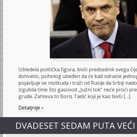
Izbledela politička figura, bivši predsednik svega č
dohvatio, psiholog ubeđen da će kad odraste jednog
pojavljuje se niotkuda i traži od Rusije da Srbiji nad
izgubila time što gasovod „Južni tok” neće proći p
grude. Zahteva to Boris Tadić koji je kao bivši […]
Detaljnije
»
DVADESET SEDAM PUTA VEĆI