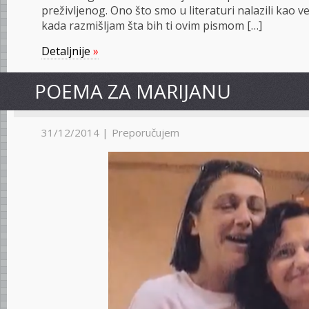
preživljenog. Ono što smo u literaturi nalazili kao v
kada razmišljam šta bih ti ovim pismom […]
Detaljnije
»
POEMA ZA MARIJANU
31/12/2014 |
Preporučujem