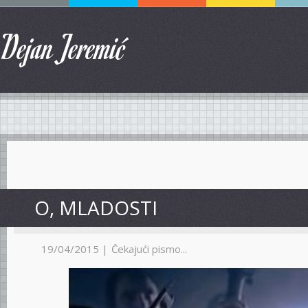
Dejan Jeremić
O, MLADOSTI
19/04/2015 |
Čekajući pismo...