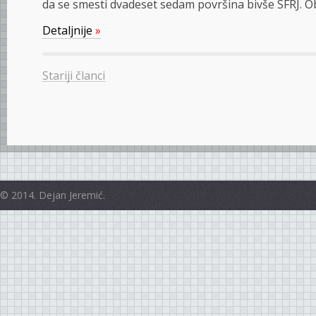
da se smesti dvadeset sedam površina bivše SFRJ. Ob
Detaljnije
»
Stariji članci
© 2014. Dejan Jeremić.