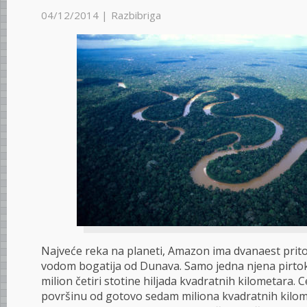
04/12/2014 |
Razbibriga
Najveće reka na planeti, Amazon ima dvanaest prito
vodom bogatija od Dunava. Samo jedna njena pirtok
milion četiri stotine hiljada kvadratnih kilometara.
površinu od gotovo sedam miliona kvadratnih kilom