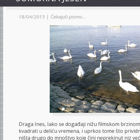
18/04/2015 |
Čekajući pismo...
Draga Ines, Iako se događaji nižu filmskom brzinom,
kvadrati u deliću vremena, i uprkos tome što privi
ništa drugo do mnoštvo koje čini neprekinut niz već