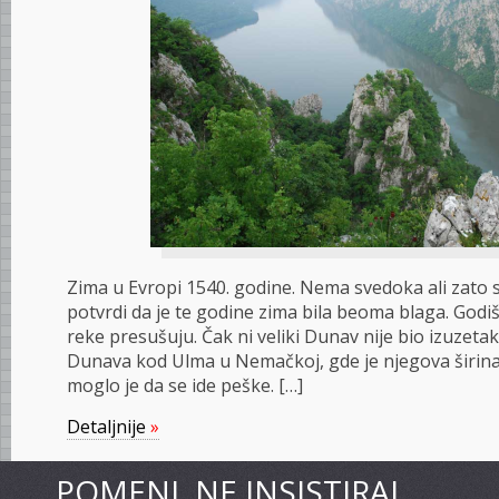
Zima u Evropi 1540. godine. Nema svedoka ali zato 
potvrdi da je te godine zima bila beoma blaga. Godi
reke presušuju. Čak ni veliki Dunav nije bio izuzeta
Dunava kod Ulma u Nemačkoj, gde je njegova širin
moglo je da se ide peške. […]
Detaljnije
»
POMENI, NE INSISTIRAJ