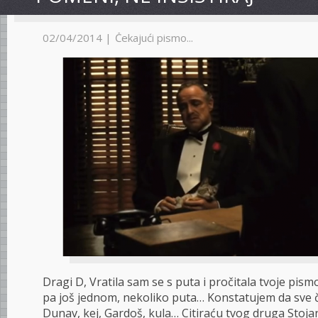
02/04/2014 |
Čekajući pismo...
Dragi D, Vratila sam se s puta i pročitala tvoje pism
pa još jednom, nekoliko puta… Konstatujem da sve
Dunav, kej, Gardoš, kula… Citiraću tvog druga Stoja