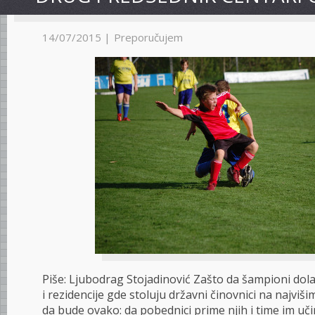
14/07/2015 |
Preporučujem
Piše: Ljubodrag Stojadinović Zašto da šampioni dol
i rezidencije gde stoluju državni činovnici na najviš
da bude ovako: da pobednici prime njih i time im uč