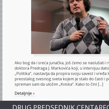
Ako bog da i sreća junačka, još ćemo se naslušati i 
doktora Predraga J. Markovića koji, u intervjuu da
„Politika”, nastavlja da propira svoju savest i vređa
preostalog svesnog sveta kojem je stalo do časti i p
spreman sam da uložim „Kviska”. Kako to čini […]
Detaljnije
»
DRUG PREDSEDNIK CENTARF