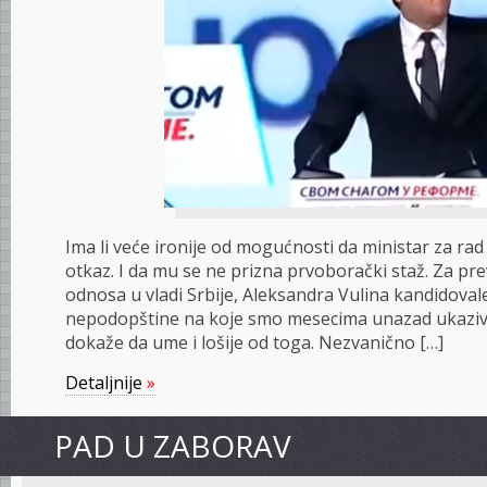
Ima li veće ironije od mogućnosti da ministar za rad 
otkaz. I da mu se ne prizna prvoborački staž. Za p
odnosa u vladi Srbije, Aleksandra Vulina kandidoval
nepodopštine na koje smo mesecima unazad ukaziva
dokaže da ume i lošije od toga. Nezvanično […]
Detaljnije
»
PAD U ZABORAV