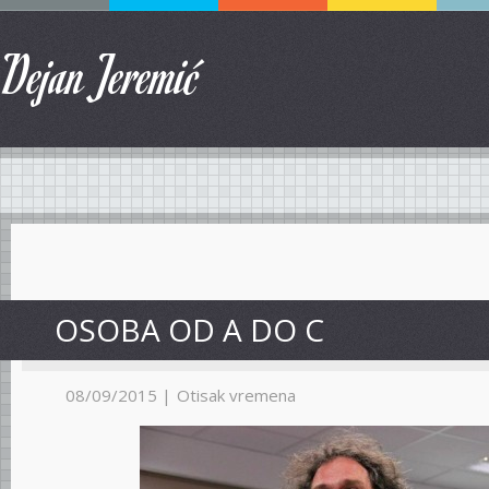
Dejan Jeremić
OSOBA OD A DO C
08/09/2015 |
Otisak vremena