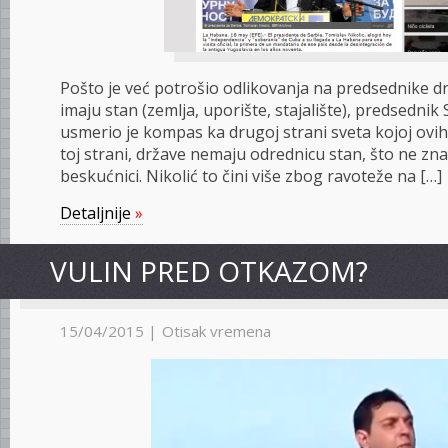
Pošto je već potrošio odlikovanja na predsednike d
imaju stan (zemlja, uporište, stajalište), predsednik
usmerio je kompas ka drugoj strani sveta kojoj ovih
toj strani, države nemaju odrednicu stan, što ne zna
beskućnici. Nikolić to čini više zbog ravoteže na […]
Detaljnije
»
VULIN PRED OTKAZOM?
15/04/2015 |
Otisak vremena