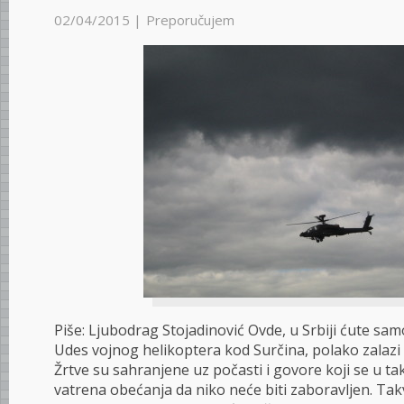
02/04/2015 |
Preporučujem
Piše: Ljubodrag Stojadinović Ovde, u Srbiji ćute samo
Udes vojnog helikoptera kod Surčina, polako zalazi 
Žrtve su sahranjene uz počasti i govore koji se u ta
vatrena obećanja da niko neće biti zaboravljen. Tak