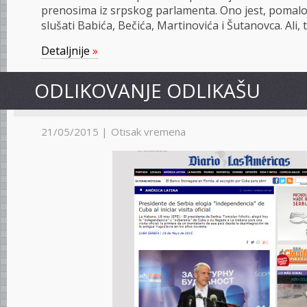
prenosima iz srpskog parlamenta. Ono jest, pomalo
slušati Babića, Bečića, Martinovića i Šutanovca. Ali, 
Detaljnije
»
ODLIKOVANJE ODLIKAŠU
21/05/2015 |
Otisak vremena