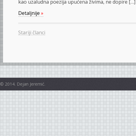
kao uzaludna poezija upućena živima, ne dopire […]
Detaljnije
»
Stariji članci
© 2014. Dejan Jeremić.