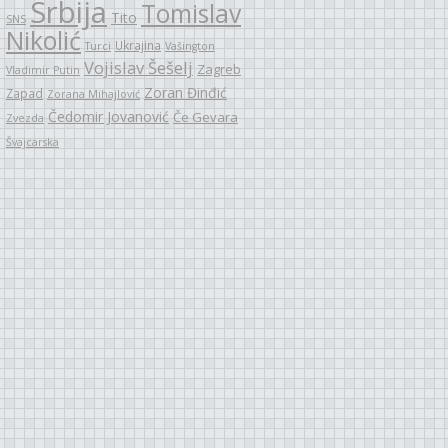
Srbija
Tomislav
Tito
SNS
Nikolić
Ukrajina
Turci
Vašington
Vojislav Šešelj
Zagreb
Vladimir Putin
Zoran Đinđić
Zapad
Zorana Mihajlović
Čedomir Jovanović
Če Gevara
Zvezda
Švajcarska