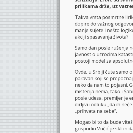
prilikama drže, uz vatre
Takva vrsta posmrtne liri
dopire do važnog odgovora:
manje sujete i nešto log
akciji spasavanja života?
Samo dan posle rušenja ne
javnost o uzrocima katastr
postoji model za apsolutn
Ovde, u Srbiji ćute samo on
paravan koji se prepoznaj
neko da nam to pojasni. Gd
misterija nema, tako i Šab
posle udesa, premijer je e
dirljivu odluku „da ih neće
„prihvata na sebe”.
Mogao bi to da bude vitešk
gospodin Vučić je sklon 