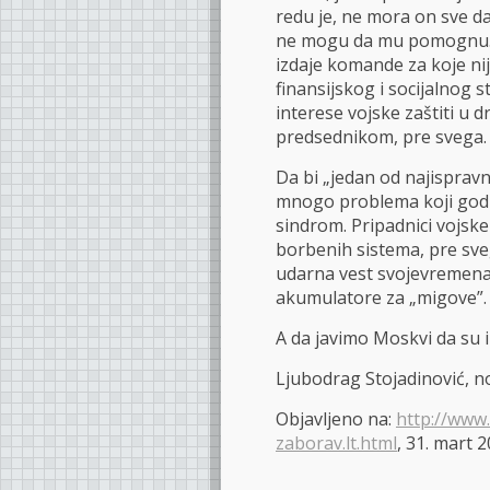
redu je, ne mora on sve da
ne mogu da mu pomognu. O
izdaje komande za koje ni
finansijskog i socijalnog 
interese vojske zaštiti u 
predsednikom, pre svega.
Da bi „jedan od najispravn
mnogo problema koji godi
sindrom. Pripadnici vojsk
borbenih sistema, pre sveg
udarna vest svojevremena 
akumulatore za „migove”.
A da javimo Moskvi da su 
Ljubodrag Stojadinović, n
Objavljeno na:
http://www.
zaborav.lt.html
, 31. mart 2