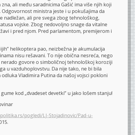
 zna, ali među saradnicima Gašić ima više njih koji
dgovornost ministra jeste i u pokušajima da
je nadležan, ali pre svega zbog tehnološkog,
statusa vojske. Zbog nedovoljno snage da vitalne
državi i pred njom. Pred parlamentom, premijerom i
ijih” helikoptera pao, neizbežna je akumulacija
nama nisu rešavani. To nije obična nesreća, nego
e nerado govore o simboličnoj tehnološkoj koroziji
a u vazduhoplovstvu. Da nije tako, ne bi bila
odluka Vladimira Putina da našoj vojsci pokloni
i gume kod „dvadeset devetki” u jako lošem stanju!
ovinar
politika.rs/pogledi/LJ-Stojadinovic/Pad-u-
015.