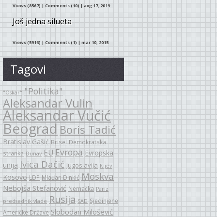
Views (8567)
|
Comments (10)
| avg 17, 2019
Još jedna silueta
Views (5916)
|
Comments (1)
| mar 10, 2015
Tagovi
"Politika"
"Oskar"
Aleksandar Vulin
Aleksandar Vučić
Beograd
Boris Tadić
Bratislav Gašić
Brisel
Demokratska
Evropa
EU
Evropska
stranka
Dunav
Ivica Dačić
unija
Jugoslavija
Kijev
Moskva
Kosovo
LDP
Mlađan DInkić
Nebojša Stefanović
Nemačka
Pariz
Rusija
Sjedinjene
predsednik vlade
SAD
Slobodan Milošević
Američke Države