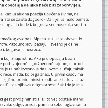
na obećanja da niko neće biti zaboravljen.
ke, kao uzaludna poezija upućena živima, ne
 šta se zaista dogodilo? Da li je, uz malo pameti,
ike mogla da bude izbegnuta sedmostruka smrt u
mačkog aviona u Alpima, tužilac je obavestio
ofe. Vazduhoplovi padaju i izvesno je da ne
o izbegavanje nesreća.
i koji znaju istinu. Ako je u opticaju bizarni
e pod „vojnom” ili „državnom” tajnom, morao bi
e je tajna? Izvesno je da u ovom slučaju takvih
ić reče, mada, ko bi ga znao. U prvim časovima
nergično branio ministre odbrane i zdravlja, uz
 dati”, i da njihovu odgovornost, čak i da je ima,
i gest prvog ministra, ali to već postaje manir:
da svaku odgovornost primi na sebe, uglavnom u