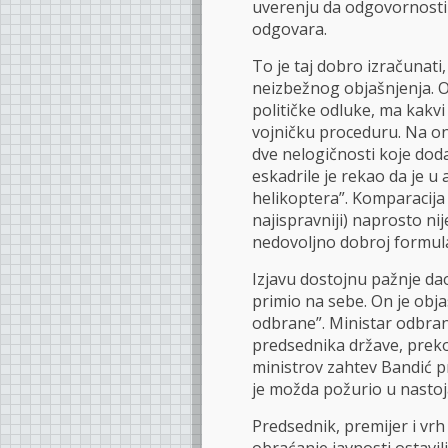
uverenju da odgovornosti
odgovara.
To je taj dobro izračunati,
neizbežnog objašnjenja. O
političke odluke, ma kakvi 
vojničku proceduru. Na on
dve nelogičnosti koje dod
eskadrile je rekao da je u
helikoptera”. Komparacija 
najispravniji) naprosto nij
nedovoljno dobroj formulac
Izjavu dostojnu pažnje da
primio na sebe. On je obja
odbrane”. Ministar odbra
predsednika države, preko
ministrov zahtev Bandić pr
je možda požurio u nastoj
Predsednik, premijer i vrh 