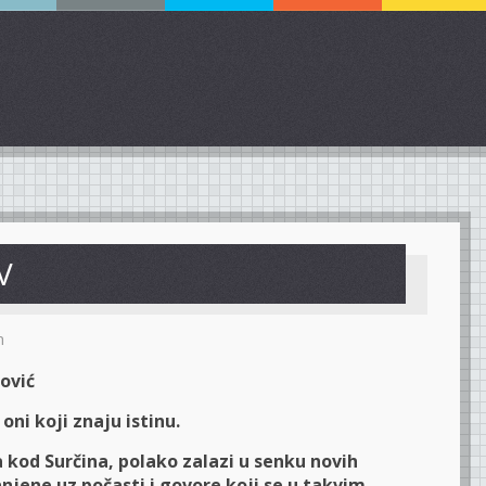
V
m
ović
oni koji znaju istinu.
 kod Surčina, polako zalazi u senku novih
anjene uz počasti i govore koji se u takvim