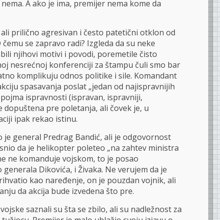
 nema. A ako je ima, premijer nema kome da
 ali prilično agresivan i često patetični otklon od
 čemu se zapravo radi? Izgleda da su neke
bili njihovi motivi i povodi, poremetile čisto
oj nesrećnoj konferenciji za štampu čuli smo bar
atno komplikuju odnos politike i sile. Komandant
 akciju spasavanja poslat „jedan od najispravnijih
pojma ispravnosti (ispravan, ispravniji,
e dopuštena pre poletanja, ali čovek je, u
iji ipak rekao istinu.
o je general Predrag Bandić, ali je odgovornost
snio da je helikopter poleteo „na zahtev ministra
ne ne komanduje vojskom, to je posao
 generala Dikovića, i Živaka. Ne verujem da je
ihvatio kao naređenje, on je pouzdan vojnik, ali
anju da akcija bude izvedena što pre.
vojske saznali su šta se zbilo, ali su nadležnost za