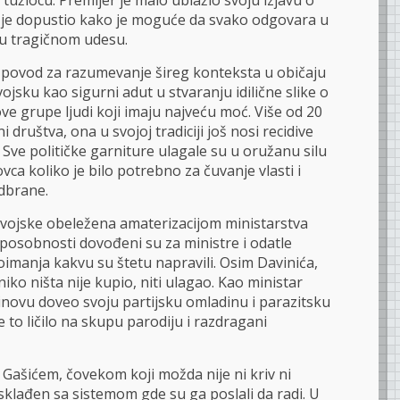
 tužiocu. Premijer je malo ublažio svoju izjavu o
 je dopustio kako je moguće da svako odgovara u
u tragičnom udesu.
 povod za razumevanje šireg konteksta u običaju
vojsku kao sigurni adut u stvaranju idilične slike o
ove grupe ljudi koji imaju najveću moć. Više od 20
 društva, ona u svojoj tradiciji još nosi recidive
 Sve političke garniture ulagale su u oružanu silu
vca koliko je bilo potrebno za čuvanje vlasti i
odbrane.
a vojske obeležena amaterizacijom ministarstva
sposobnosti dovođeni su za ministre i odatle
 poimanja kakvu su štetu napravili. Osim Davinića,
 niko ništa nije kupio, niti ulagao. Kao ministar
inovu doveo svoju partijsku omladinu i parazitsku
e to ličilo na skupu parodiju i razdragani
a Gašićem, čovekom koji možda nije ni kriv ni
sklađen sa sistemom gde su ga poslali da radi. U