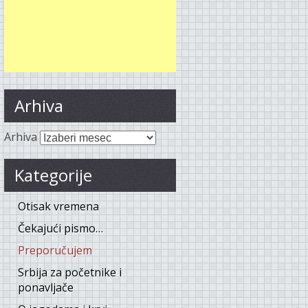
Arhiva
Arhiva
Kategorije
Otisak vremena
Čekajući pismo…
Preporučujem
Srbija za početnike i
ponavljače