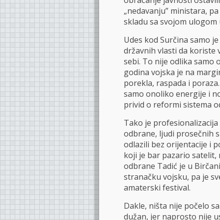
obraćanje javnosti ostavili
„nedavanju” ministara, pa
skladu sa svojom ulogom 
Udes kod Surčina samo je
državnih vlasti da koriste 
sebi. To nije odlika samo 
godina vojska je na margini
porekla, raspada i poraza.
samo onoliko energije i no
privid o reformi sistema 
Tako je profesionalizacij
odbrane, ljudi prosečnih 
odlazili bez orijentacije i
koji je bar pazario satelit,
odbrane Tadić je u Birčan
stranačku vojsku, pa je sv
amaterski festival.
Dakle, ništa nije počelo s
dužan, jer naprosto nije u