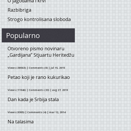
O jagodama i krvi
Razbibriga
Strogo kontrolisana sloboda
Popularno
Otvoreno pismo novinaru
„Gardijana” Stjuartu Heritedžu
Views (38563)
|
Comments (0)
| jul 15, 2015
Petao koji je rano kukurikao
Views (11946)
|
Comments (33)
| avg 27, 2019
Dan kada je Srbija stala
Views (9305)
|
Comments (4)
| mar 12, 2014
Na talasima