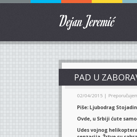
Dejan Jeremić
PAD U ZABORA
02/04/2015 |
Preporučuje
Piše: Ljubodrag Stojadin
Ovde, u Srbiji ćute samo 
Udes vojnog helikoptera
senzacija. Žrtve su sahr