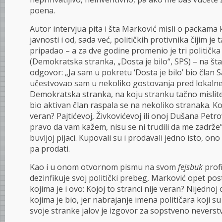
poena.
Autor intervjua pita i šta Marković misli o packama 
javnosti i od, sada već, političkih protivnika čijim j
pripadao – a za dve godine promenio je tri političk
(Demokratska stranka, „Dosta je bilo“, SPS) – na š
odgovor: „Ja sam u pokretu ‘Dosta je bilo’ bio član S
učestvovao sam u nekoliko gostovanja pred lokalne
Demokratska stranka, na koju stranku tačno mislite
bio aktivan član raspala se na nekoliko stranaka. Koj
veran? Pajtićevoj, Živkovićevoj ili onoj Dušana Petrov
pravo da vam kažem, nisu se ni trudili da me zadrže”
buvljoj pijaci. Kupovali su i prodavali jedno isto, on
pa prodati.
Kao i u onom otvornom pismu na svom
fejsbuk
profi
dezinfikuje svoj politički prebeg, Marković opet pos
kojima je i ovo: Kojoj to stranci nije veran? Nijedno
kojima je bio, jer nabrajanje imena političara koji su 
svoje stranke jalov je izgovor za sopstveno neverst