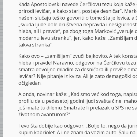
Kada Apostolovski navede Čerčilovu tezu koja kaže 
prirodi levičar, a kako stari, postaje desničar”, Mar
našem slučaju teško govoriti o tome šta je levica, a š
„svuda ljude bole društvena nepravda i nesigurnost…”
hleba, ali i pravde”, pa zbog toga Marković „veruje 
modernu levu stranku”, jer, kako kaže: „Zamišljam
takva stranka”.
Kako ovo – „zamišljam” zvuči bajkovito. A tek konsta
hleba i pravde! Naravno, odgovor na Čerčilovu tezu j
smatra dovoljno mladim za desničara ili previše oma
levičar? Nije pitanje iz kviza. Ali je zato demagoški
očigledan.
A onda, novinar kaže: „Kad smo već kod toga, napis
profilu da u pedesetoj godini ljudi svašta čine, mahom
još imate tu dilemu. Smatrate li prelazak u SPS ne s
životnom avanturom?”
I evo šta dobije kao odgovor: „Bolje to, nego da juri
kupim kabriolet. A i ne znam da vozim auto. Šalu na 