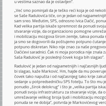
u vestima saznao da je ostavljen”.
„Već smo pominjali da je teško reći koja je od nekoli
se Saše Radulovića tiče, on je jedan od najpametnijih i
sam sreo. Međutim, SPS, odnosno Ivica Dačić, ponudi
Kad velika partija iskaže spremnost da ponudi svoju
stvaranje vizije, da organizaciono pomogne umrežav
i mobilizaciju mozgova širom zemlje, takva ponuda se
ja smo se dogovorili da poštujemo potpuno ćutanje.
potpuno diskretan. Niko nije znao za naše pregovore
Dačićevi saradnici. Čak ni moja porodica nije znala z
Saša Radulović je poslednji čovek koga bih slagao”.
Radulović je jedan od najpametnijih i najčasnijih lju
bi slagao, kaže Marković. Hm, hajde da mu poverujem
čovek tako napušta i od najčasnijeg tako krije zaku
sedanje u potpredsedničku SPS fotelju. To što mu je
ponudio „širok delokrug” i što je „velika partija is
ponudi svoju infrastrukturu za stvaranje vizije, d
umrežavanje velikog broja ljudi i mobilizaciju mozg
ponuda se ne dobija”, potvrda je Markovićevog ver