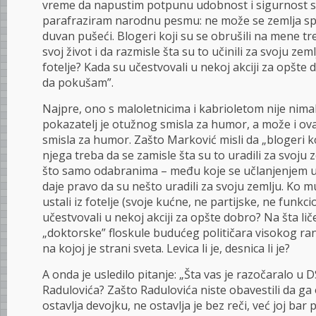
vreme da napustim potpunu udobnost i sigurnost s
parafraziram narodnu pesmu: ne može se zemlja spa
duvan pušeći. Blogeri koji su se obrušili na mene tr
svoj život i da razmisle šta su to učinili za svoju zeml
fotelje? Kada su učestvovali u nekoj akciji za opšte 
da pokušam”.
Najpre, ono s maloletnicima i kabrioletom nije nimalo
pokazatelj je otužnog smisla za humor, a može i ova
smisla za humor. Zašto Marković misli da „blogeri ko
njega treba da se zamisle šta su to uradili za svoju 
što samo odabranima – među koje se učlanjenjem u 
daje pravo da su nešto uradili za svoju zemlju. Ko mu
ustali iz fotelje (svoje kućne, ne partijske, ne funkci
učestvovali u nekoj akciji za opšte dobro? Na šta li
„doktorske” floskule budućeg političara visokog ran
na kojoj je strani sveta. Levica li je, desnica li je?
A onda je usledilo pitanje: „Šta vas je razočaralo u 
Radulovića? Zašto Radulovića niste obavestili da ga 
ostavlja devojku, ne ostavlja je bez reči, već joj bar