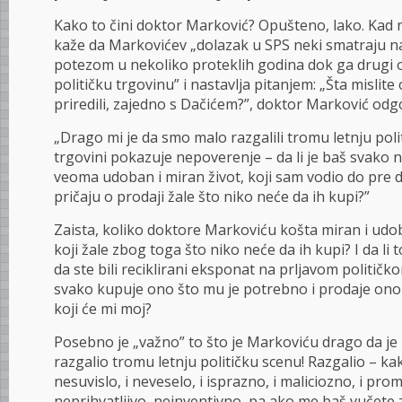
Kako to čini doktor Marković? Opušteno, lako. Kad 
kaže da Markovićev „dolazak u SPS neki smatraju na
potezom u nekoliko proteklih godina dok ga drugi 
političku trgovinu” i nastavlja pitanjem: „Šta mislit
priredili, zajedno s Dačićem?”, doktor Marković odg
„Drago mi je da smo malo razgalili tromu letnju poli
trgovini pokazuje nepoverenje – da li je baš svako 
veoma udoban i miran život, koji sam vodio do pre dva
pričaju o prodaji žale što niko neće da ih kupi?”
Zaista, koliko doktore Markoviću košta miran i udob
koji žale zbog toga što niko neće da ih kupi? I da li
da ste bili reciklirani eksponat na prljavom politič
svako kupuje ono što mu je potrebno i prodaje ono z
koji će mi moj?
Posebno je „važno” to što je Markoviću drago da j
razgalio tromu letnju političku scenu! Razgalio – ka
nesuvislo, i neveselo, i isprazno, i maliciozno, i pr
neprihvatljivo, neinventivno, pa ako me baš vučete z