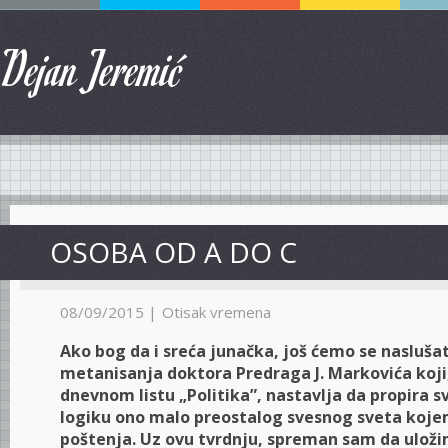
Dejan Jeremić
OSOBA OD A DO C
08/09/2015 |
Otisak vremena
Ako bog da i sreća junačka, još ćemo se naslušati
metanisanja doktora Predraga J. Markovića koji
dnevnom listu „Politika”, nastavlja da propira s
logiku ono malo preostalog svesnog sveta kojem 
poštenja. Uz ovu tvrdnju, spreman sam da uloži