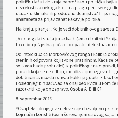
političku lažu i do kraja nepročitanu političku bajku.
nezrelosti za nekoga ko je na pragu pedesete godin
ulazak u klimaks ili produženo detinjstvo? Ili je, mog
analfabeta za prljav zanat kakav je politika.
Na kraju, pitanje: „Ko je veći dobitnik ovog saveza: Da
„Ako bog da i sreća junačka, bićemo dobitnici Srbija, 
to će biti još jedna priča o propasti intelektualaca u p
Od intelektualca Markovićevog ranga i kalibra očekiv
sterilnih odgovora koji zvone prazninom. Kada se 
se ikada bude probudio!) iz političkog sna o pravdi, 
ponudi koja se ne odbija, mobilizaciji mozgova, bogu
dobitnicima, možda i shvati koliki je gubitnik bio. I o
Poslednjeg bih sačuvao za onaj deo kviza u kom ć
razotkriti ko je on zapravo. Osoba A, B ili C?
8. septembar 2015.
*Ovaj tekst ili njegove delove nije dozvoljeno prenosit
koji način koristiti (osim šerovanjem sa ovog sajta n