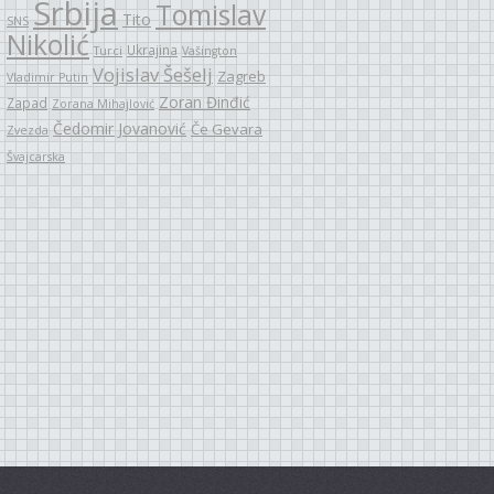
Srbija
Tomislav
Tito
SNS
Nikolić
Ukrajina
Turci
Vašington
Vojislav Šešelj
Zagreb
Vladimir Putin
Zoran Đinđić
Zapad
Zorana Mihajlović
Čedomir Jovanović
Če Gevara
Zvezda
Švajcarska