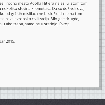
se i rodno mesto Adolfa Hitlera nalazi u istom tom
a nekoliko stotina kilometara. Da su doživeli ovaj
ko od grčkih mislilaca ne bi složio da se na tom
e zove evropska civilizacija. Bilo gde drugde,
lu ako treba, samo ne u srednjoj Evropi.
bar 2015.