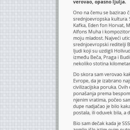
verovao, opasno ljulja.
Ono na čemu se bazirao čit
srednjoevropska kultura. 
Kafka, Eden fon Horvat, Mu
Alfons Muha i kompozitori
moju mladost. Najveći utic
srednjoevropski reditelji Bi
ljudi koji su uzdigli Holivu
između Beča, Praga i Budim
nekoliko stotina kilometar
Do skora sam verovao kako
Evrope, da je izabrano na
civilizacijska poruka. Ovi
ponašanja prema bespomoć
njenim vratima, počeo sa
dupe nadjačao je bilo kaka
postala, ili oduvek bila, a
Bio sam dečak kada je SSS
zemlje išle istim ovim pute