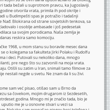
ri tada bežali u suprotnom pravcu, ka Jugoslaviji.
godine otvorila vrata, primila ih pod okrilje i
adi u Budimpešti spas je potražio i tadašnji
 Nađ. Blokirana od strane sovjetskih tenkova, sa
gladovalo i osoblje ambasade i još pedesetak
dilaca sa svojim porodicama. Naša zemlja je
 danas reskira samo komociju.
ačke 1968, u mom stanu su boravile mesec dana
 se o kolegama sa fakulteta Jirki Polaku i Rudolfu
ma i deci. Putovali su nekoliko dana, mnogo
lanti, pre nego što su zazvonili na moja vrata.
ju. Otišli su zatim u Iran, snimali tamo filmove za
je nestali negde u svetu. Ne znam da li su živi.
tome sam već pisao, otišao sam u Brno da
zu sa čovekom, mojim drugarom iz šezdesetih,
trdeset godina. Mnogo mi je značio tada, bio je
, uputio me je u osnovne stvari u vezi sa
m. Nekako sam pronašao njegov broj telefona i