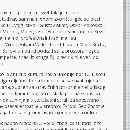
av moj pogled na svet bila je, naime,
Studirao sam na njenom izvorištu, gde su pisci
sil i Cvajg, slikari Gustav Klimt, Oskar Kokoška i
 Mocart, Maler, List, Dvoržak i Smetana obeležili
aj na moj profesionalni rad imali su
li Vilder, Vilijam Vajler, Ernst Ljubič i Majkl Kertiz,
d. Svi ovi umetnici poticali su iz prostora negde
pešte, znači iz kruga čiji prečnik nije veći od
a.
 je antička kultura našla uhlebije baš tu, u srcu
jsigurnije mesto na kome će se sačuvati njena
h dana, suočen sa stravičnim prizorima neljudskog
nim ljudima koji su došli da potraže spas na
m da sumnjam u to. Užasni strah za sopstveno
v osećaj empatije u srednjoj Evropi. Sebičnost je
 da ja to nisam primećivao, njena glavna odlika.
R napao Mađarsku. Reke izbeglica su tada iz te
m kojim su se ovih dana uputili azilanti sa Bliskog