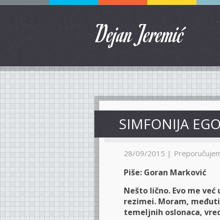
Dejan Jeremić
SIMFONIJA EG
28/09/2015 |
Preporučuje
Piše: Goran Marković
Nešto lično. Evo me ve
rezimei. Moram, međutim
temeljnih oslonaca, vre