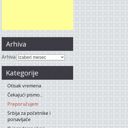
Arhiva
Arhiva
Kategorije
Otisak vremena
Čekajući pismo…
Preporučujem
Srbija za početnike i
ponavljače