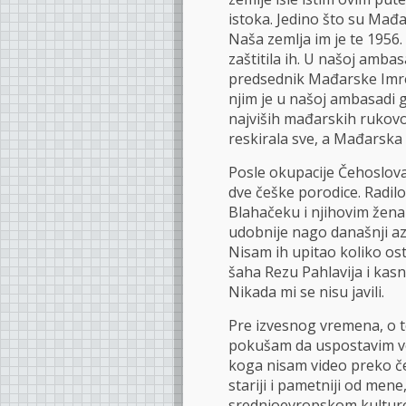
istoka. Jedino što su Mađa
Naša zemlja im je te 1956. 
zaštitila ih. U našoj ambas
predsednik Mađarske Imre
njim je u našoj ambasadi 
najviših mađarskih rukovo
reskirala sve, a Mađarska
Posle okupacije Čehoslov
dve češke porodice. Radilo
Blahačeku i njihovim žena
udobnije nago današnji azi
Nisam ih upitao koliko osta
šaha Rezu Pahlavija i kasni
Nikada mi se nisu javili.
Pre izvesnog vremena, o 
pokušam da uspostavim ve
koga nisam video preko če
stariji i pametniji od mene
srednjoevropskom kulturo