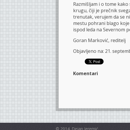
Razmišljam i o tome kako 
krugu, čiji je prečnik sveg
trenutak, verujem da se ni
mestu pohrani blago koje s
ispod leda na Severnom po
Goran Marković, reditelj
Objavljeno na: 21. septem
Komentari
© 2014. Dejan Jeremić.