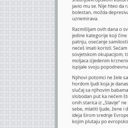
javio mu se. Nije hteo da
bolestan, možda depresivan
uznemirava.
Razmišljam ovih dana o s
jedine kategorije koji čin
patnju, osećanje samilost
nećeš imati koristi. Sećam
sovjetskom okupacijom, tih
moljaca izjedenim krznenim
ispijale svoju popodnevnu 
Njihovi potomci ne žele sa
hordom ljudi koja je danas
slučaj sa njihovim babama
slobodan put ka nečem št
onih starica iz „Slavije” n
sebe, mlatiti ljude, žene i
ideja širom srednje Evrope)
kojim plutaju po evropsko