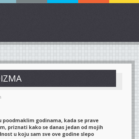
OIZMA
m
ć u poodmaklim godinama, kada se prave
, priznati kako se danas jedan od mojih
dnost u koju sam sve ove godine slepo