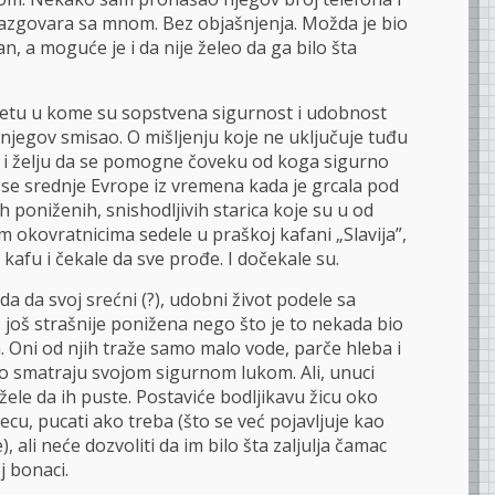
 razgovara sa mnom. Bez objašnjenja. Možda je bio
, a moguće je i da nije želeo da ga bilo šta
vetu u kome su sopstvena sigurnost i udobnost
e njegov smisao. O mišljenju koje ne uključuje tuđu
i i želju da se pomogne čoveku od koga sigurno
 se srednje Evrope iz vremena kada je grcala pod
 poniženih, snishodljivih starica koje su u od
 okovratnicima sedele u praškoj kafani „Slavija”,
kafu i čekale da sve prođe. I dočekale su.
da da svoj srećni (?), udobni život podele sa
 još strašnije ponižena nego što je to nekada bio
. Oni od njih traže samo malo vode, parče hleba i
o smatraju svojom sigurnom lukom. Ali, unuci
e žele da ih puste. Postaviće bodljikavu žicu oko
 decu, pucati ako treba (što se već pojavljuje kao
, ali neće dozvoliti da im bilo šta zaljulja čamac
j bonaci.