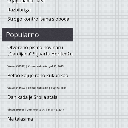
O jagodama i krvi
Razbibriga
Strogo kontrolisana sloboda
Popularno
Otvoreno pismo novinaru
„Gardijana” Stjuartu Heritedžu
Views (38572)
|
Comments (0)
| jul 15, 2015
Petao koji je rano kukurikao
Views (11954)
|
Comments (33)
| avg 27, 2019
Dan kada je Srbija stala
Views (9308)
|
Comments (4)
| mar 12, 2014
Na talasima