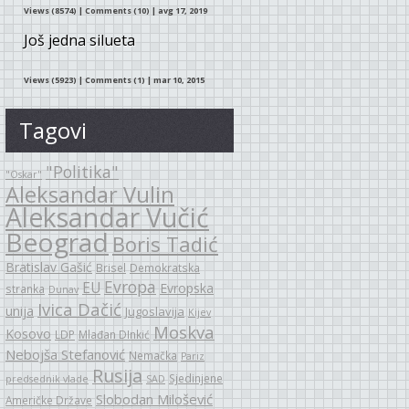
Views (8574)
|
Comments (10)
| avg 17, 2019
Još jedna silueta
Views (5923)
|
Comments (1)
| mar 10, 2015
Tagovi
"Politika"
"Oskar"
Aleksandar Vulin
Aleksandar Vučić
Beograd
Boris Tadić
Bratislav Gašić
Brisel
Demokratska
Evropa
EU
Evropska
stranka
Dunav
Ivica Dačić
unija
Jugoslavija
Kijev
Moskva
Kosovo
LDP
Mlađan DInkić
Nebojša Stefanović
Nemačka
Pariz
Rusija
Sjedinjene
predsednik vlade
SAD
Slobodan Milošević
Američke Države