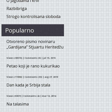
O jagodama i krvi
Razbibriga
Strogo kontrolisana sloboda
Popularno
Otvoreno pismo novinaru
„Gardijana” Stjuartu Heritedžu
Views (38572)
|
Comments (0)
| jul 15, 2015
Petao koji je rano kukurikao
Views (11950)
|
Comments (33)
| avg 27, 2019
Dan kada je Srbija stala
Views (9307)
|
Comments (4)
| mar 12, 2014
Na talasima