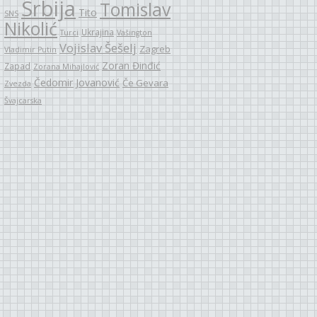
Srbija
Tomislav
Tito
SNS
Nikolić
Ukrajina
Turci
Vašington
Vojislav Šešelj
Zagreb
Vladimir Putin
Zoran Đinđić
Zapad
Zorana Mihajlović
Čedomir Jovanović
Če Gevara
Zvezda
Švajcarska