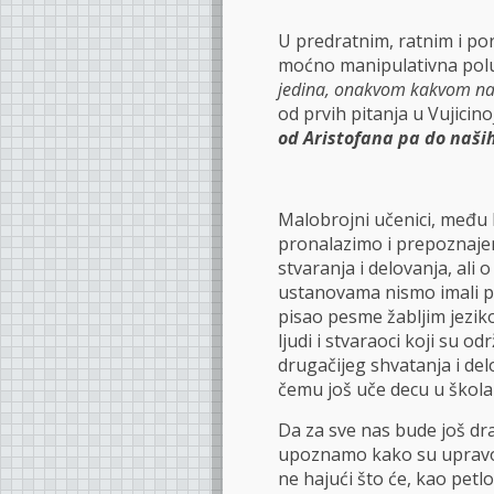
U predratnim, ratnim i p
moćno manipulativna polu
jedina, onakvom kakvom nam 
od prvih pitanja u Vujicino
od Aristofana pa do naši
Malobrojni učenici, među ko
pronalazimo i prepoznajem
stvaranja i delovanja, ali 
ustanovama nismo imali pri
pisao pesme žabljim jezik
ljudi i stvaraoci koji su od
drugačijeg shvatanja i de
čemu još uče decu u škol
Da za sve nas bude još dra
upoznamo kako su upravo ti
ne hajući što će, kao petlo