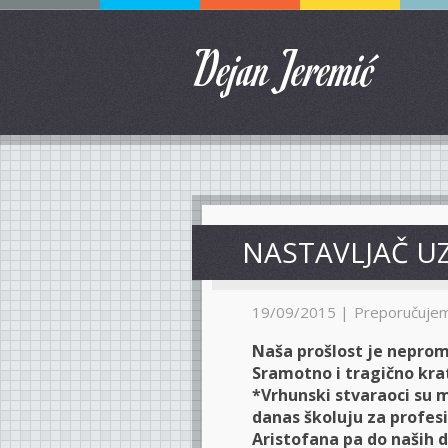
Dejan Jeremić
NASTAVLJAČ U
19/09/2015 |
Preporučuje
Naša prošlost je neprom
Sramotno i tragično kra
*Vrhunski stvaraoci su m
danas školuju za profes
Aristofana pa do naših 