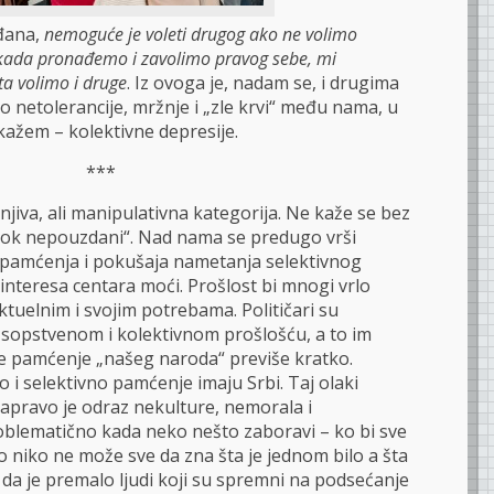
ađana,
nemoguće je voleti drugog ako ne volimo
kada pronađemo i zavolimo pravog sebe, mi
a volimo i druge
. Iz ovoga je, nadam se, i drugima
ko netolerancije, mržnje i „zle krvi“ među nama, u
kažem – kolektivne depresije.
***
jiva, ali manipulativna kategorija. Ne kaže se bez
dok nepouzdani“. Nad nama se predugo vrši
“ pamćenja i pokušaja nametanja selektivnog
a interesa centara moći. Prošlost bi mnogi vrlo
tuelnim i svojim potrebama. Političari su
sopstvenom i kolektivnom prošlošću, a to im
je pamćenje „našeg naroda“ previše kratko.
 i selektivno pamćenje imaju Srbi. Taj olaki
apravo je odraz nekulture, nemorala i
roblematično kada neko nešto zaboravi – ko bi sve
 niko ne može sve da zna šta je jednom bilo a šta
ca da je premalo ljudi koji su spremni na podsećanje