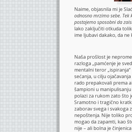
Naime, objasnila mi je Sl
odnosno mrzimo sebe. Tek 
postajemo sposobni da zaist
lako zaključiti otkuda toli
ime ljubavi dakako, da ne 
Naša prošlost je nepromen
razloga „pamćenje je sve
mentalni teror „ispiranja
sećanja, u cilju ojačavanj
rado prepakovali prema ak
šampioni u manipulisanju 
polazi za rukom zato što 
Sramotno i tragično kratko
zaborav svega i svakoga z
nepoštenja. Nije toliko p
mogao da zapamti, kao što
nije – ali bolna je činjeni