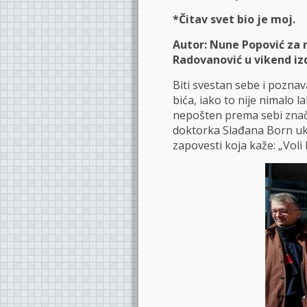
*Čitav svet bio je moj.
Autor: Nune Popović za r
Radovanović u vikend iz
Biti svestan sebe i poznav
bića, iako to nije nimalo 
nepošten prema sebi znači
doktorka Slađana Born uka
zapovesti koja kaže: „Voli