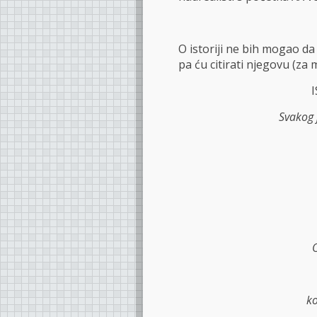
O istoriji ne bih mogao da
pa ću citirati njegovu (z
I
Svakog 
O
ko