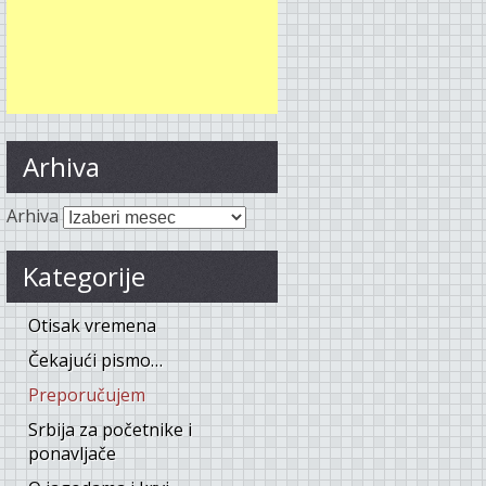
Arhiva
Arhiva
Kategorije
Otisak vremena
Čekajući pismo…
Preporučujem
Srbija za početnike i
ponavljače