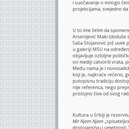
i suočavanje o mnogo čem
projekcijama, svejedno da li
U to ime želim da spomenem
Arsenijević Maki (doduše s
Saša Stojanović još uvek pr
u galeriji MSU na određen
objavljuje ozbiljne polit
svi mediji zatvorili vrata, 
Među nama je i novosadski 
koji je, najkraće rečeno, ge
putopisnu tradiciju dostojn
nije referenca, nego prepr
pristojno žive od svog rad
Kultura u Srbiji je rezerv
Mir Njam Njam
„spisateljic
dostojanstvu i umetnosti. 