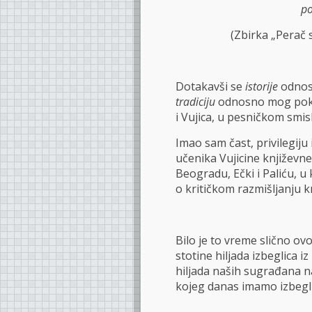
po
(Zbirka „Perač 
Dotakavši se
istorije
odnos
tradiciju
odnosno mog pokoj
i Vujica, u pesničkom smislu
Imao sam čast, privilegiju
učenika Vujicine književne
Beogradu, Ečki i Paliću, u 
o kritičkom razmišljanju 
Bilo je to vreme slično o
stotine hiljada izbeglica i
hiljada naših sugrađana na
kojeg danas imamo izbeglic