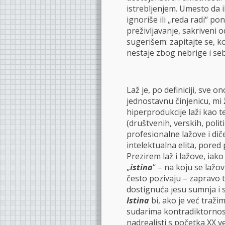
istrebljenjem. Umesto da i
ignoriše ili „reda radi“ 
preživljavanje, sakriveni o
sugerišem: zapitajte se, ko
nestaje zbog nebrige i seb
Laž je, po definiciji, sve o
jednostavnu činjenicu, mi
hiperprodukcije laži kao te
(društvenih, verskih, politi
profesionalne lažove i dič
intelektualna elita, pored 
Prezirem laž i lažove, iako
„
istina
“ – na koju se lažov
često pozivaju – zapravo to
dostignuća jesu sumnja i 
Istina
bi, ako je već tražim
sudarima kontradiktornosti
nadrealisti s početka XX v