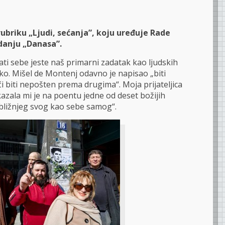
ubriku „Ljudi, sećanja”, koju uređuje Rade
danju „Danasa”.
ati sebe jeste naš primarni zadatak kao ljudskih
lako. Mišel de Montenj odavno je napisao „biti
 biti nepošten prema drugima“. Moja prijateljica
zala mi je na poentu jedne od deset božijih
 bližnjeg svog kao sebe samog“.