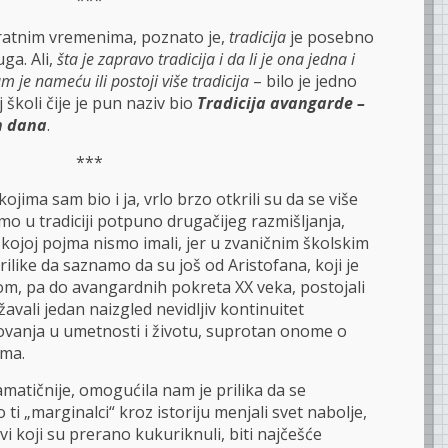
***
oratnim vremenima, poznato je,
tradicija
je posebno
ga. Ali,
šta je zapravo tradicija i da li je ona jedna i
je nameću ili postoji više tradicija
– bilo je jedno
j školi čije je pun naziv bio
Tradicija avangarde –
h dana
.
***
jima sam bio i ja, vrlo brzo otkrili su da se više
o u tradiciji potpuno drugačijeg razmišljanja,
o kojoj pojma nismo imali, jer u zvaničnim školskim
like da saznamo da su još od Aristofana, koji je
om, pa do avangardnih pokreta XX veka, postojali
ržavali jedan naizgled nevidljiv kontinuitet
lovanja u umetnosti i životu, suprotan onome o
ama.
matičnije, omogućila nam je prilika da se
 „marginalci“ kroz istoriju menjali svet nabolje,
vi koji su prerano kukuriknuli, biti najčešće