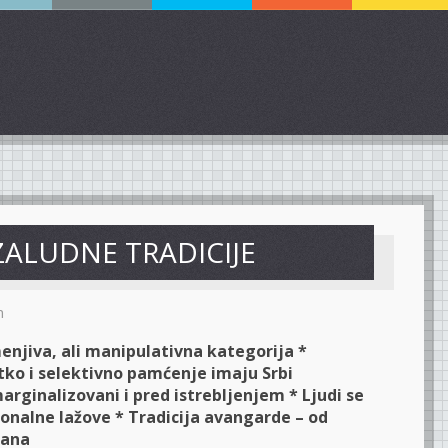
ZALUDNE TRADICIJE
m
enjiva, ali manipulativna kategorija *
tko i selektivno pamćenje imaju Srbi
arginalizovani i pred istrebljenjem * Ljudi se
ionalne lažove * Tradicija avangarde – od
dana