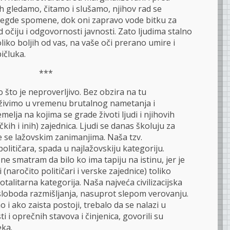
h gledamo, čitamo i slušamo, njihov rad se
ponegde spomene, dok oni zapravo vode bitku za
d očiju i odgovornosti javnosti. Zato ljudima stalno
liko boljih od vas, na vaše oči prerano umire i
ičluka.
***
no što je neproverljivo. Bez obzira na tu
 živimo u vremenu brutalnog nametanja i
melja na kojima se grade životi ljudi i njihovih
čkih i inih) zajednica. Ljudi se danas školuju za
e se lažovskim zanimanjima. Naša tzv.
političara, spada u najlažovskiju kategoriju.
 ne smatram da bilo ko ima tapiju na istinu, jer je
i (naročito političari i verske zajednice) toliko
talitarna kategorija. Naša najveća civilizacijska
sloboda razmišljanja, nasuprot slepom verovanju.
o i ako zaista postoji, trebalo da se nalazi u
 i oprečnih stavova i činjenica, govorili su
eka.