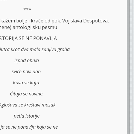
***
 kažem bolje i kraće od pok. Vojislava Despotova,
a mene) antologijsku pesmu
STORIJA SE NE PONAVLJA
jutra kroz dva mala sanjiva groba
ispod obrva
sviće novi dan.
Kuva se kafa.
Čitaju se novine.
glašava se kreštavi mozak
petla istorije
ja se ne ponavlja koja se ne