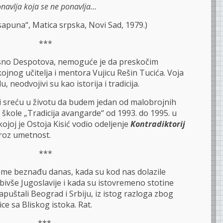
navlja koja se ne ponavlja…
sapuna“, Matica srpska, Novi Sad, 1979.)
***
no Despotova, nemoguće je da preskočim
nog učitelja i mentora Vujicu Rešin Tucića. Voja
, neodvojivi su kao istorija i tradicija.
 i sreću u životu da budem jedan od malobrojnih
 škole „Tradicija avangarde“ od 1993. do 1995. u
kojoj je Ostoja Kisić vodio odeljenje
Kontradiktorij
kroz umetnost.
***
vome beznađu danas, kada su kod nas dolazile
z bivše Jugoslavije i kada su istovremeno stotine
puštali Beograd i Srbiju, iz istog razloga zbog
e sa Bliskog istoka. Rat.