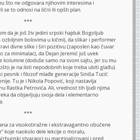
u što ne odgovara njihovim interesima i
 se to odnosi na lični ili opšti plan.
***
 da je još živ jedini srpski hajduk Bogoljub
 ozbiljnim bolovima u kičmi), da slikar i performer
avi divne slike i širi pozitivu (zaposlen kao čuvar
o za minimalac), da Dejan Jeremić još uvek
ičke kolumne (doduše samo na svom sajtu, jer su mu
pošto je na listi nepodobnih koje treba ubiti glađu).
pesnik i filozof mlađe generacije Siniša Tucić
nije. Tu je i Nikola Popović, koji nastavlja
u Rastka Petrovića. Ali, vrednost tih ljudi njima
eka da objavljuju svoja dela i elementarno
a.
***
isana za visokotiražne i ekstravagantno obučene
e“ koje naokolo dele lekcije o moralu,
Vrhunski stvaraoci su marginalizovani i pred