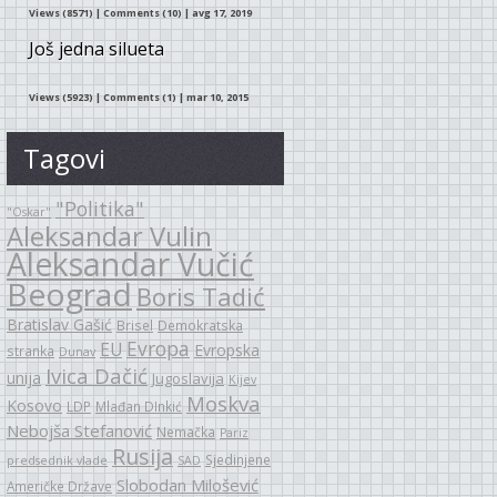
Views (8571)
|
Comments (10)
| avg 17, 2019
Još jedna silueta
Views (5923)
|
Comments (1)
| mar 10, 2015
Tagovi
"Politika"
"Oskar"
Aleksandar Vulin
Aleksandar Vučić
Beograd
Boris Tadić
Bratislav Gašić
Brisel
Demokratska
Evropa
EU
Evropska
stranka
Dunav
Ivica Dačić
unija
Jugoslavija
Kijev
Moskva
Kosovo
LDP
Mlađan DInkić
Nebojša Stefanović
Nemačka
Pariz
Rusija
Sjedinjene
predsednik vlade
SAD
Slobodan Milošević
Američke Države