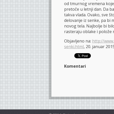
od tmurnog vremena koje 
pretoče u letnji dan. Da b
takva vlada. Ovako, sve što
delovanje iz senke, pa bi 
novog tela. Najbolje bi bil
rasteraju oblake i polože 
Objavljeno na:
http://www.
senki.html
, 20. januar 2015
Komentari