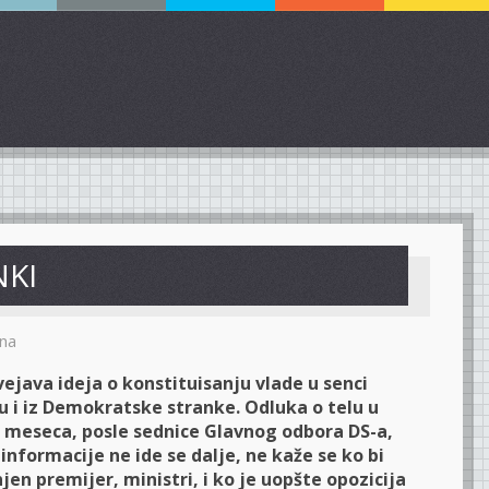
NKI
na
vejava ideja o konstituisanju vlade u senci
u i iz Demokratske stranke. Odluka o telu u
a meseca, posle sednice Glavnog odbora DS-a,
 informacije ne ide se dalje, ne kaže se ko bi
 njen premijer, ministri, i ko je uopšte opozicija