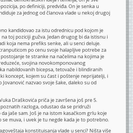
zicija, po definiciji, predviđa. On je senka u
andiduje za jednog od članova vlade u nekoj drugoj
vno kandidovao za istu odrednicu pod kojom je
 na toj poziciji gužva. Jedan drugog bi da istisnu i
di koja nema prefiks senke, ali u senci deluje.
tranputicom po cenu svoje halapljive potrebe za
 postojanje te stranke na načelima na kojima je
 preduzeće, svojina novokomponovanog
ka nabildovanih bicepsa, tetovaže i blindiranih
i koncept, kojem su čast i poštenje neprijatelji, i
no Jovanović nazvao svoje šake, daleko su od
uka Draškovića priča je završena još pre 5.
 poznatih razloga, odustao da se pridruži
 da jaše sam. Još je na istom kasačkom grlu koje
no se muva, i uvek je tu negde kada je to potrebno.
agoveštaja konstituisanja vlade u senci? Ništa više