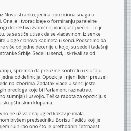
uz Novu stranku, jedina opoziciona snaga u
i. Ona je i tvorac ideje o formiranju paralelne
 ulogu korektiva zvaničnoj vladajućoj većini. To je
u, te se stiče utisak da se vladavinom iz senke
vite uloge članova kabineta u senci. Podsetimo da
pre više od jedne decenije u kojoj su sedeli tadašnji
anke Srbije. Sedeli u senci, i skrivali se od
čekanju, spremna da preuzme kontrolu u slučaju
edna od definicija. Opozicija i njeni lideri preuzeli
ede na izborima. Zadatak vlade u senci jeste
gih predloga koje bi Parlament razmatrao,
o sumnja!) i usvojio. Teška rabota za opoziciju s
u skupštinskim klupama.
o ne uživa onaj ugled kakav je imala,
enom bivšem predsedniku Borisu Tadiću koji je
enjem ruinirao ono što je prethodnih četrnaest