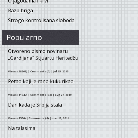
O jagodama i krvi
Razbibriga
Strogo kontrolisana sloboda
Popularno
Otvoreno pismo novinaru
„Gardijana” Stjuartu Heritedžu
Views (38569)
|
Comments (0)
| jul 15, 2015
Petao koji je rano kukurikao
Views (11947)
|
Comments (33)
| avg 27, 2019
Dan kada je Srbija stala
Views (9306)
|
Comments (4)
| mar 12, 2014
Na talasima