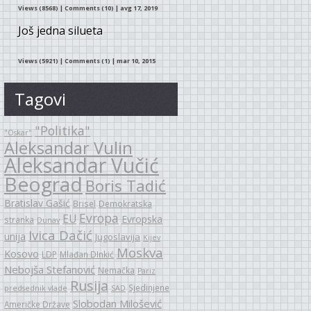
Views (8568)
|
Comments (10)
| avg 17, 2019
Još jedna silueta
Views (5921)
|
Comments (1)
| mar 10, 2015
Tagovi
"Politika"
"Oskar"
Aleksandar Vulin
Aleksandar Vučić
Beograd
Boris Tadić
Bratislav Gašić
Brisel
Demokratska
Evropa
EU
Evropska
stranka
Dunav
Ivica Dačić
unija
Jugoslavija
Kijev
Moskva
Kosovo
LDP
Mlađan DInkić
Nebojša Stefanović
Nemačka
Pariz
Rusija
Sjedinjene
predsednik vlade
SAD
Slobodan Milošević
Američke Države