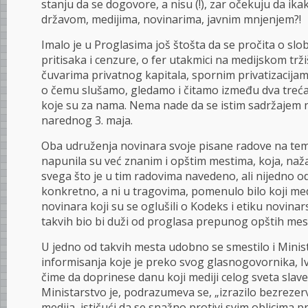
stanju da se dogovore, a nisu (!), zar očekuju da ik
državom, medijima, novinarima, javnim mnjenjem?!
Imalo je u Proglasima još štošta da se pročita o s
pritisaka i cenzure, o fer utakmici na medijskom tr
čuvarima privatnog kapitala, spornim privatizacijama
o čemu slušamo, gledamo i čitamo između dva treća
koje su za nama. Nema nade da se istim sadržajem n
narednog 3. maja.
Oba udruženja novinara svoje pisane radove na te
napunila su već znanim i opštim mestima, koja, naž
svega što je u tim radovima navedeno, ali nijedno o
konkretno, a ni u tragovima, pomenulo bilo koji medi
novinara koji su se oglušili o Kodeks i etiku novina
takvih bio bi duži od proglasa prepunog opštih mes
U jedno od takvih mesta udobno se smestilo i Minist
informisanja koje je preko svog glasnogovornika, I
čime da doprinese danu koji mediji celog sveta slav
Ministarstvo je, podrazumeva se, „izrazilo bezreze
medija, ističući da se snažno protivi svim oblicima pre