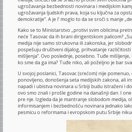
ugrožavanja bezbednosti novinara i medijskim kamp
ugrožavanja ljudskih prava, koja su ključna za opsta
demokratije”. A je l’ moglo to da se sroči s manje „
Kako se to Ministarstvo „protivi svim oblicima pretn
neće Tasovac da ih brani dirigentskom palicom? „S
medija nije samo strukovna ili zakonska, jer slobodni 
pospešuju društveni dijalog, prihvatanje različitost
mišljenja”. Ovo poslednje, posebno. Tuđe mišljenje, 
ko sme da ga ima? Tuđe niko, ali poželjno je bar sva
U svojoj poslanici, Tasovac (srećom) nije pomenuo,
ponovljeno, donošenja seta medijskih zakona, ali ins
napadi i ubistva novinara u Srbiji budu istraženi i do
ovo smo znali i prošle godine na današnji dan. I one
pre nje. Izgleda da je mantranje slobodom medija, o
informisanjem i bezbednošću novinara jednako lak
pesmicu o reformama i evropskom putu Srbije niku