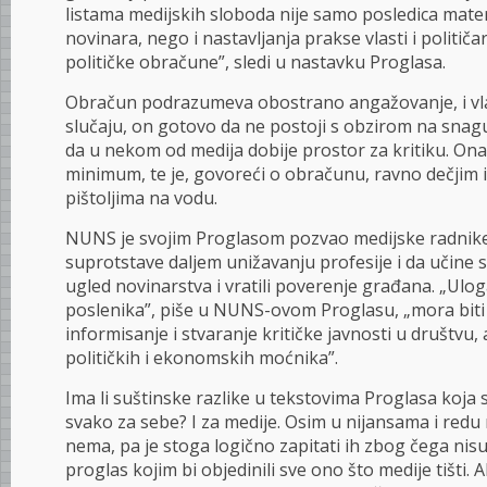
listama medijskih sloboda nije samo posledica mate
novinara, nego i nastavljanja prakse vlasti i političa
političke obračune”, sledi u nastavku Proglasa.
Obračun podrazumeva obostrano angažovanje, i vlas
slučaju, on gotovo da ne postoji s obzirom na snag
da u nekom od medija dobije prostor za kritiku. Ona
minimum, te je, govoreći o obračunu, ravno dečjim 
pištoljima na vodu.
NUNS je svojim Proglasom pozvao medijske radnike
suprotstave daljem unižavanju profesije i da učine s
ugled novinarstva i vratili poverenje građana. „Uloga 
poslenika”, piše u NUNS-ovom Proglasu, „mora bit
informisanje i stvaranje kritičke javnosti u društvu, 
političkih i ekonomskih moćnika”.
Ima li suštinske razlike u tekstovima Proglasa koja 
svako za sebe? I za medije. Osim u nijansama i redu
nema, pa je stoga logično zapitati ih zbog čega nisu 
proglas kojim bi objedinili sve ono što medije tišti.