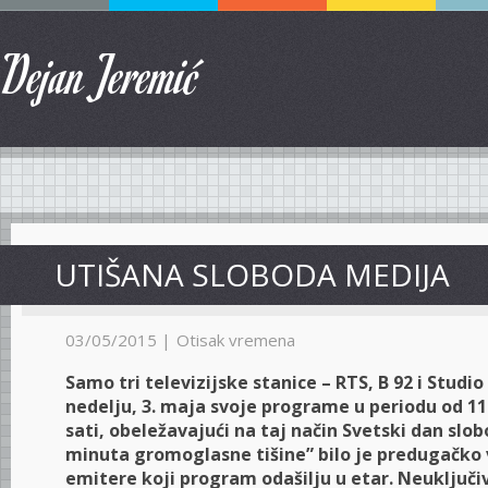
Dejan Jeremić
UTIŠANA SLOBODA MEDIJA
03/05/2015 |
Otisak vremena
Samo tri televizijske stanice – RTS, B 92 i Studio
nedelju, 3. maja svoje programe u periodu od 11 
sati, obeležavajući na taj način Svetski dan slo
minuta gromoglasne tišine” bilo je predugačko 
emitere koji program odašilju u etar. Neuključi