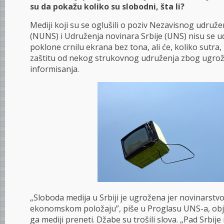
su da pokažu koliko su slobodni, šta li?
Mediji koji su se oglušili o poziv Nezavisnog udruže
(NUNS) i Udruženja novinara Srbije (UNS) nisu se ud
poklone crnilu ekrana bez tona, ali će, koliko sutra, 
zaštitu od nekog strukovnog udruženja zbog ugro
informisanja.
„Sloboda medija u Srbiji je ugrožena jer novinarstvo
ekonomskom položaju”, piše u Proglasu UNS-a, ob
ga mediji preneti. Džabe su trošili slova. „Pad Srbij