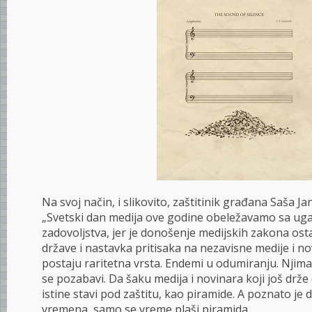
Na svoj način, i slikovito, zaštitinik građana Saša Ja
„Svetski dan medija ove godine obeležavamo sa u
zadovoljstva, jer je donošenje medijskih zakona ostal
države i nastavka pritisaka na nezavisne medije i no
postaju raritetna vrsta. Endemi u odumiranju. Nji
se pozabavi. Da šaku medija i novinara koji još drže 
istine stavi pod zaštitu, kao piramide. A poznato je 
vremena, samo se vreme plaši piramida.