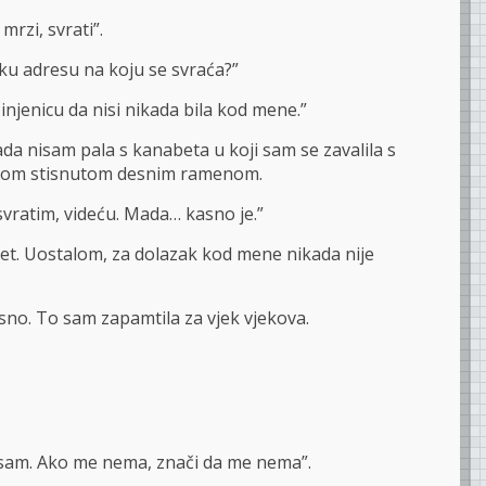
mrzi, svrati”.
ku adresu na koju se svraća?”
injenicu da nisi nikada bila kod mene.”
ada nisam pala s kanabeta u koji sam se zavalila s
licom stisnutom desnim ramenom.
 svratim, videću. Mada… kasno je.”
vet. Uostalom, za dolazak kod mene nikada nije
kasno. To sam zapamtila za vjek vjekova.
 sam. Ako me nema, znači da me nema”.