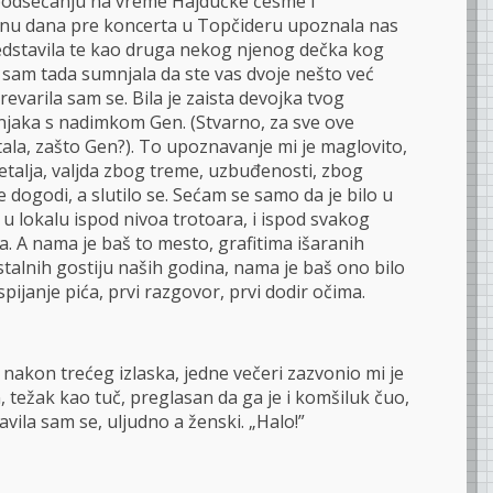
 podsećanju na vreme Hajdučke česme i
nu dana pre koncerta u Topčideru upoznala nas
redstavila te kao druga nekog njenog dečka kog
sam tada sumnjala da ste vas dvoje nešto već
Prevarila sam se. Bila je zaista devojka tvog
njaka s nadimkom Gen. (Stvarno, za sve ove
tala, zašto Gen?). To upoznavanje mi je maglovito,
talja, valjda zbog treme, uzbuđenosti, zbog
e dogodi, a slutilo se. Sećam se samo da je bilo u
, u lokalu ispod nivoa trotoara, i ispod svakog
. A nama je baš to mesto, grafitima išaranih
stalnih gostiju naših godina, nama je baš ono bilo
pijanje pića, prvi razgovor, prvi dodir očima.
 nakon trećeg izlaska, jedne večeri zazvonio mi je
n, težak kao tuč, preglasan da ga je i komšiluk čuo,
Javila sam se, uljudno a ženski. „Halo!”