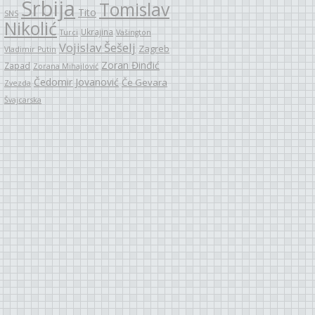
Srbija
Tomislav
Tito
SNS
Nikolić
Ukrajina
Turci
Vašington
Vojislav Šešelj
Zagreb
Vladimir Putin
Zoran Đinđić
Zapad
Zorana Mihajlović
Čedomir Jovanović
Če Gevara
Zvezda
Švajcarska