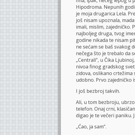
Ima, ipak, nečeg lepog u
Hipodroma. Nepunih godi
je moja drugarica Lela. P
još nisam upoznala, mada 
imali, mislim, zajedničko. 
najboljeg druga, tvog ime
godine nikada te nisam pi
ne sećam se baš svakog de
nečega što je trebalo da s
„Centrali”, u Čika Ljubinoj
nivoa finog gradskog sveta
zidova, oslikano crtežima 
udobno. Prvo zajedničko is
I još bezbroj takvih.
Ali, u tom bezbroju, ubrzo
telefon. Onaj crni, klasiča
digao je te večeri paniku. 
„Ćao, ja sam”.