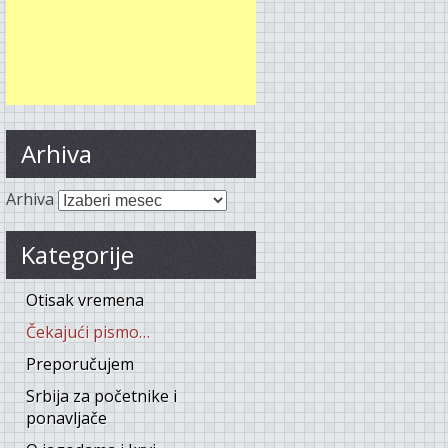
Arhiva
Arhiva
Kategorije
Otisak vremena
Čekajući pismo…
Preporučujem
Srbija za početnike i
ponavljače