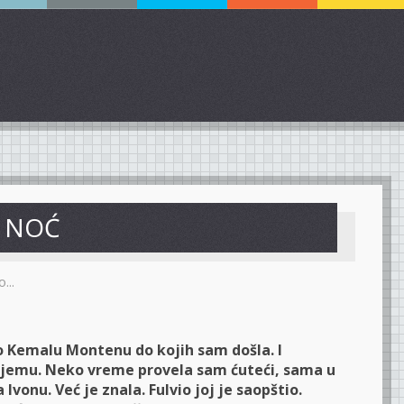
 NOĆ
...
 o Kemalu Montenu do kojih sam došla. I
njemu. Neko vreme provela sam ćuteći, sama u
Ivonu. Već je znala. Fulvio joj je saopštio.