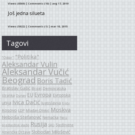
Views (8569)
|
Comments (10)
| avg 17, 2019
Još jedna silueta
Views (5922)
|
Comments (1)
| mar 10, 2015
Tagovi
"Politika"
"Oskar"
Aleksandar Vulin
Aleksandar Vučić
Beograd
Boris Tadić
Bratislav Gašić
Brisel
Demokratska
Evropa
EU
Evropska
stranka
Dunav
Ivica Dačić
unija
Jugoslavija
Kijev
Moskva
Kosovo
LDP
Mlađan DInkić
Nebojša Stefanović
Nemačka
Pariz
Rusija
Sjedinjene
predsednik vlade
SAD
Slobodan Milošević
Američke Države