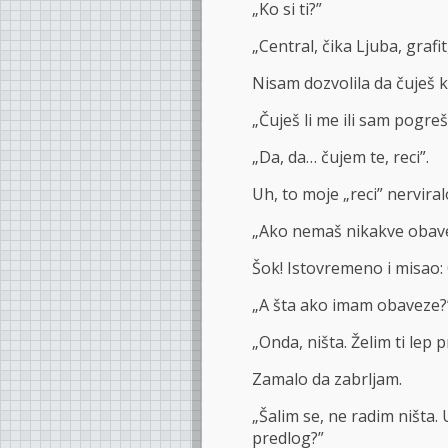
„Ko si ti?”
„Central, čika Ljuba, grafi
Nisam dozvolila da čuješ k
„Čuješ li me ili sam pogreš
„Da, da… čujem te, reci”.
Uh, to moje „reci” nerviral
„Ako nemaš nikakve obave
Šok! Istovremeno i misao:
„A šta ako imam obaveze?
„Onda, ništa. Želim ti lep 
Zamalo da zabrljam.
„Šalim se, ne radim ništa
predlog?”