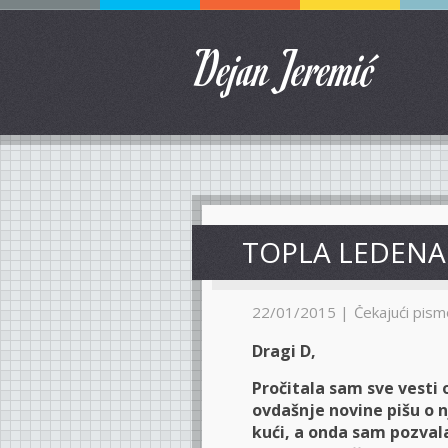
Dejan Jeremić
TOPLA LEDENA
22/01/2015 |
Čekajući pismo
Dragi D,
Pročitala sam sve vesti
ovdašnje novine pišu o 
kući, a onda sam pozvala 