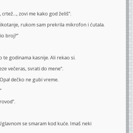
t, crtež…, zovi me kako god želiš”.
ikotanje, rukom sam prekrila mikrofon i ćutala.
io broj?”
o te godinama kasnije. Ali rekao si.
ze večeras, svrati do mene”.
 Opa! dečko ne gubi vreme.
”
provod”.
. Uglavnom se smaram kod kuće. Imaš neki