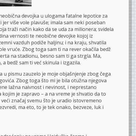
 neobična devojka u ulogama fatalne lepotice za
i jer više vole plavuše; imala sam neki poseban
ja traži način kako da se uda za milionera; svidela
ina vernosti te neobične devojke kojoj iz
mni vazduh podiže haljinu; i na kraju, shvatila
ole vruće. Zbog toga sam ti na rever okačila bedž
erta na stadionu, besno sam ti ga strgla. Ma,
 a bedž sam ti već skinula i izgazila.
 u pismu zauzelo je moje objašnjenje zbog čega
govića. Zbog toga što mi je bila otužna njegova
ne lažna naivnost i nevinost, i neprestano
 kojim je zapravo – a na vreme je shvatio da to
o veći značaj svemu što je uradio istovremeno
zvredi, ma eto, to je tek onako, bezveze, luk i