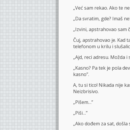
„Već sam rekao. Ako te ne 
„Da svratim, gde? Imaš ne
„Izvini, apstrahovao sam č
Čuj, apstrahovao je. Kad t
telefonom u krilu i sluša
„Ajd, reci adresu. Možda i
„Kasno? Pa tek je pola de
kasno”.
A, tu si tico! Nikada nije 
Neizbrisivo.
„Pišem…”
„Piši…”
„Ako dođem za sat, došla