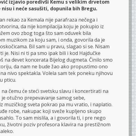
ović izjavio poredivši Kemu s velikim drvetom
e nisu i neće sasušiti, dopunila bih Bregu.
an rekao za Kemala nije parafraza nečega i
vorina, da nije kompilacija koju je pokupio iz
 Kažem ovo zbog toga što sam oduvek bila
om muzikom za koju sam, i onda, govorila da je
skočicama. Bil sam u pravu, slagao si se. Nisam
i je. Nisi ni ti pa smo ipak bili i kod Hajdučke
oš na devet koncerata Bijelog dugmeta. Činilo smo
istoriju, da nam ne bude žao ako propustimo ono
o na nivo spektakla. Volela sam tek poneku njihovu
 pticu.
, na čemu će steći svetsku slavu i koncertirati na
i je otužno prepevavanje samog sebe,
iz muzičkog sveta pokrao pa mu vratio, i naplatio.
uđe robe, nakupac koji sveže kupljeno skupo
sahlo. To sam mislila, a i govorila ti, i pre nego
ku, životni poziv profesora klavira na prestižnom
aleko.