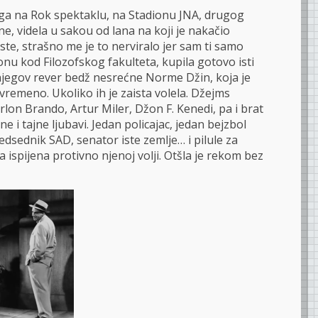
 ga na Rok spektaklu, na Stadionu JNA, drugog
, videla u sakou od lana na koji je nakačio
te, strašno me je to nerviralo jer sam ti samo
nu kod Filozofskog fakulteta, kupila gotovo isti
njegov rever bedž nesrećne Norme Džin, koja je
vremeno. Ukoliko ih je zaista volela. Džejms
lon Brando, Artur Miler, Džon F. Kenedi, pa i brat
 i tajne ljubavi. Jedan policajac, jedan bejzbol
redsednik SAD, senator iste zemlje… i pilule za
 ispijena protivno njenoj volji. Otšla je rekom bez