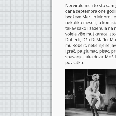
Nerviralo me i to što sam
dana septembra one godine
bedževe Merilin Monro. Jes
nekoliko meseci, u komisio
takav sako i zadenula na 
volela više muškaraca isto
Doherti, Džo Di Mađo, Mar
mu Robert, neke njene javne
igrač, pa glumac, pisac, p
spavanje. Jaka doza. Možda
povratka.