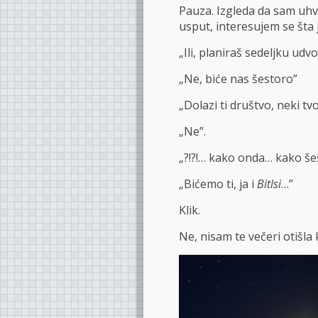
Pauza. Izgleda da sam uhva
usput, interesujem se šta j
„Ili, planiraš sedeljku udvo
„Ne, biće nas šestoro”
„Dolazi ti društvo, neki tvoj
„Ne”.
„?!?!… kako onda… kako še
„Bićemo ti, ja i
Bitlsi
…”
Klik.
Ne, nisam te večeri otišla