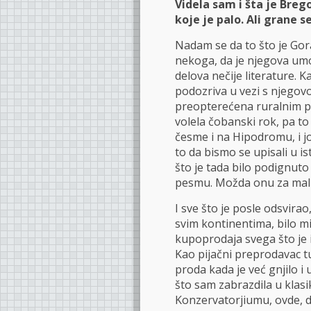
Videla sam i šta je Breg
koje je palo. Ali grane s
Nadam se da to što je Gor
nekoga, da je njegova umot
delova nečije literature.
podozriva u vezi s njegov
preopterećena ruralnim po
volela čobanski rok, pa to t
česme i na Hipodromu, i j
to da bismo se upisali u 
što je tada bilo podignut
pesmu. Možda onu za malu
I sve što je posle odsvirao
svim kontinentima, bilo m
kupoprodaja svega što je 
Kao pijačni preprodavac t
proda kada je već gnjilo i u
što sam zabrazdila u klasi
Konzervatorjiumu, ovde, d