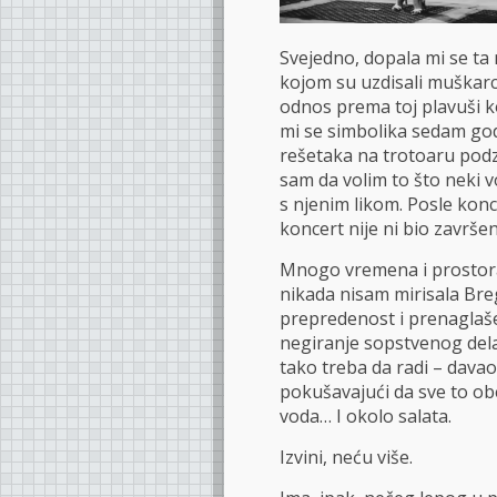
Svejedno, dopala mi se ta
kojom su uzdisali muškarc
odnos prema toj plavuši ko
mi se simbolika sedam god
rešetaka na trotoaru podze
sam da volim to što neki v
s njenim likom. Posle konc
koncert nije ni bio završen,
Mnogo vremena i prostora
nikada nisam mirisala Bre
prepredenost i prenaglaše
negiranje sopstvenog dela
tako treba da radi – dava
pokušavajući da sve to obe
voda… I okolo salata.
Izvini, neću više.