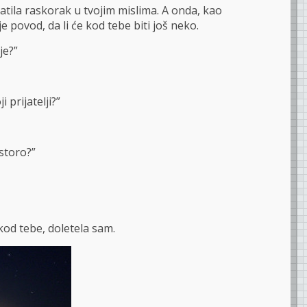
tila raskorak u tvojim mislima. A onda, kao
e povod, da li će kod tebe biti još neko.
je?”
i prijatelji?”
storo?”
 kod tebe, doletela sam.