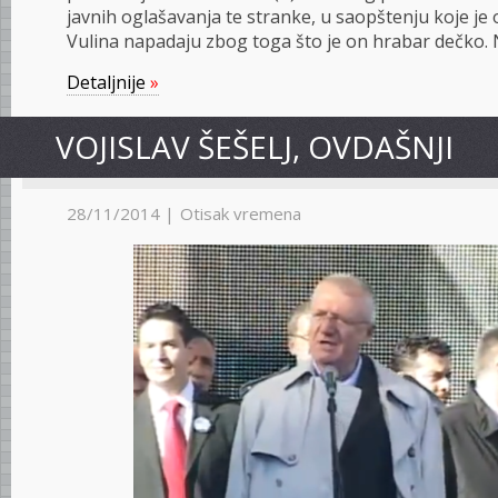
javnih oglašavanja te stranke, u saopštenju koje je 
Vulina napadaju zbog toga što je on hrabar dečko. 
Detaljnije
»
VOJISLAV ŠEŠELJ, OVDAŠNJI
28/11/2014 |
Otisak vremena