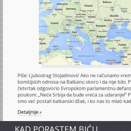
Piše: Ljubodrag Stojadinović Ako ne računamo vrem
komšijskih odnosa na Balkanu skoro i da nije bilo. Pr
četvrtak odgovorio Evropskom parlamentnu defa
poukom: „Neće Srbija da bude vreća za udaranje!” Pra
smo već postali balkanski džak, i ko nas to mlati ka
Detaljnije
»
KAD PORASTEM BIĆU…