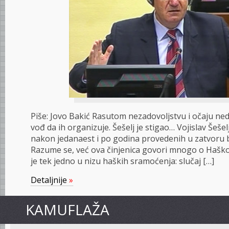
Piše: Jovo Bakić Rasutom nezadovoljstvu i očaju ned
vođ da ih organizuje. Šešelj je stigao… Vojislav Šešelj
nakon jedanaest i po godina provedenih u zatvoru 
Razume se, već ova činjenica govori mnogo o Haškom
je tek jedno u nizu haških sramoćenja: slučaj […]
Detaljnije
»
KAMUFLAŽA