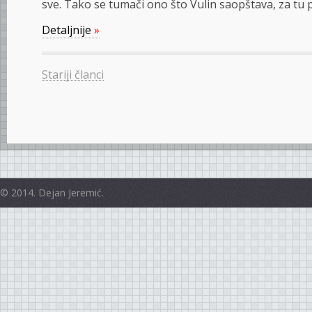
sve. Tako se tumači ono što Vulin saopštava, za tu p
Detaljnije
»
Stariji članci
© 2014. Dejan Jeremić.