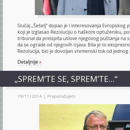
Slučaj „Šešelj” dopao je i interesovanja Evropskog
koji je izglasao Rezoluciju o haškom optuženiku, po
tribunal da preispita uslove njegovog puštanja na s
da se ograde od njegovih izjava. Bila je to ekspresn
Rezolucija, bio je dovoljan vremenski tok od jednog s
Detaljnije
»
„SPREM’TE SE, SPREM’TE…“
19/11/2014 |
Preporučujem