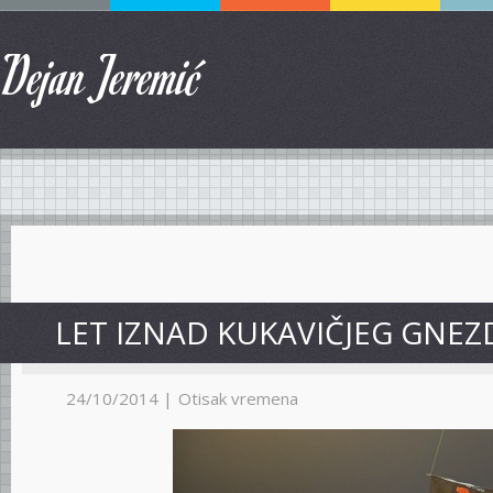
Dejan Jeremić
LET IZNAD KUKAVIČJEG GNEZ
24/10/2014 |
Otisak vremena