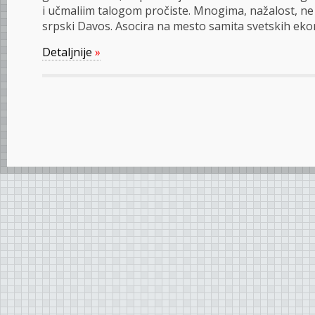
i učmaliim talogom pročiste. Mnogima, nažalost, ne
srpski Davos. Asocira na mesto samita svetskih ek
Detaljnije
»