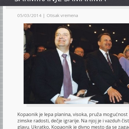
05/03/2014 |
Otisak vremena
Kopaonik je lepa planina, visoka, pruža mogućnost
zimske radosti, dečje igrarije. Na njoj je i vazduh či
glavu. Ukratko, Kopaonik je divno mesto da se za