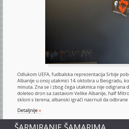
Odlukom UEFA, fudbalska reprezentacija Srbije pobe
Albanije u onoj utakmici 14. oktobra u Beogradu, koj
minuta. Zna se i zbog čega utakmica nije odigrana do
doleteo dron sa zastavom Velike Albanije, half Mitro
skloni s terena, albanski igrači nasrnuli da odbrane
Detaljnije
»
ŠARMIRANJE ŠAMARIMA