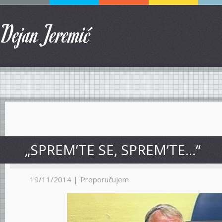
Dejan Jeremić
„SPREM’TE SE, SPREM’TE…“
19/11/2014 |
Preporučujem