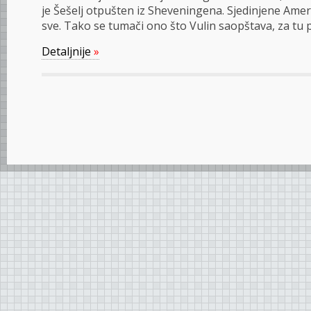
je Šešelj otpušten iz Sheveningena. Sjedinjene Amer
sve. Tako se tumači ono što Vulin saopštava, za tu p
Detaljnije
»