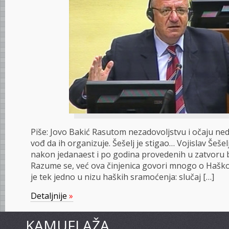
Piše: Jovo Bakić Rasutom nezadovoljstvu i očaju ned
vođ da ih organizuje. Šešelj je stigao… Vojislav Šešelj
nakon jedanaest i po godina provedenih u zatvoru 
Razume se, već ova činjenica govori mnogo o Haškom
je tek jedno u nizu haških sramoćenja: slučaj […]
Detaljnije
»
KAMUFLAŽA