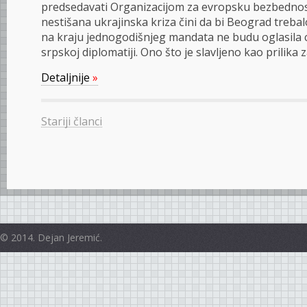
predsedavati Organizacijom za evropsku bezbednost 
nestišana ukrajinska kriza čini da bi Beograd treba
na kraju jednogodišnjeg mandata ne budu oglasila 
srpskoj diplomatiji. Ono što je slavljeno kao prilika z
Detaljnije
»
Stariji članci
© 2014. Dejan Jeremić.