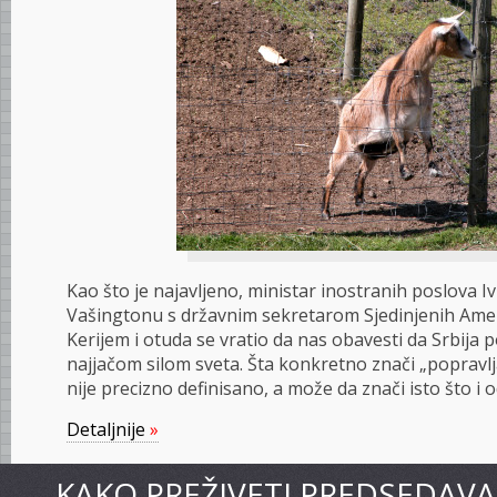
Kao što je najavljeno, ministar inostranih poslova Iv
Vašingtonu s državnim sekretarom Sjedinjenih Am
Kerijem i otuda se vratio da nas obavesti da Srbija 
najjačom silom sveta. Šta konkretno znači „popravl
nije precizno definisano, a može da znači isto što i 
Detaljnije
»
KAKO PREŽIVETI PREDSEDAVA