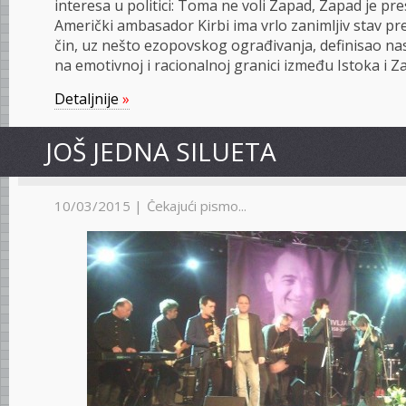
in­te­re­sa u po­li­ti­ci: To­ma ne vo­li Za­pad, Za­pad je pre
Ame­rič­ki am­ba­sa­dor Kir­bi ima vr­lo za­ni­mljiv stav p
čin, uz ne­što ezo­pov­skog ogra­đi­va­nja, de­fi­ni­sao na
na emo­tiv­noj i ra­ci­o­nal­noj gra­ni­ci iz­me­đu Is­to­ka i Z
Detaljnije
»
JOŠ JEDNA SILUETA
10/03/2015 |
Čekajući pismo...