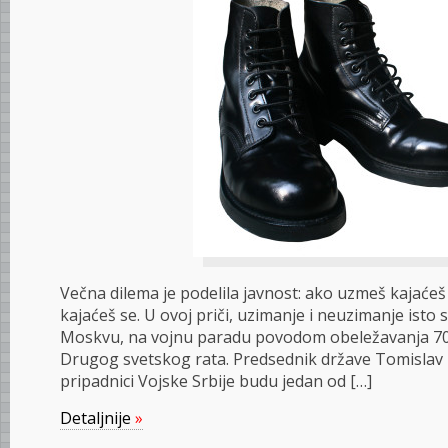
Večna dilema je podelila javnost: ako uzmeš kajaće
kajaćeš se. U ovoj priči, uzimanje i neuzimanje isto su 
Moskvu, na vojnu paradu povodom obeležavanja 70
Drugog svetskog rata. Predsednik države Tomislav N
pripadnici Vojske Srbije budu jedan od […]
Detaljnije
»