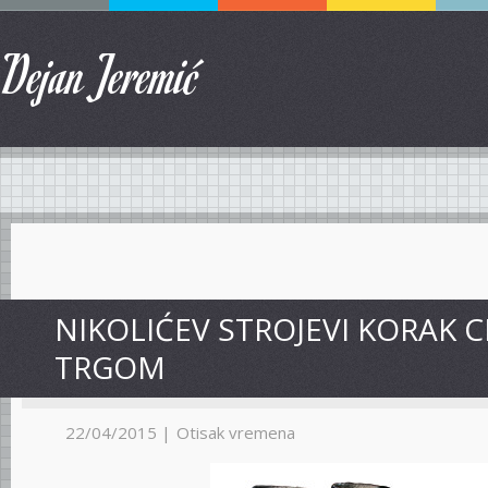
Dejan Jeremić
NIKOLIĆEV STROJEVI KORAK 
TRGOM
22/04/2015 |
Otisak vremena