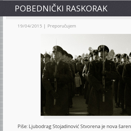
PO­BED­NIČ­KI RAS­KO­RAK
19/04/2015 |
Preporučujem
Piše: Ljubodrag Stojadinović Stvo­re­na je no­va ša­re­na