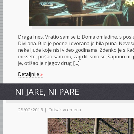
Draga Ines, Vratio sam se iz Doma omladine, s posl
Divljana. Bilo je podne i dvorana je bila puna. Neve
neke ljude koje nisi video godinama. Zdenko je s K
miksete, prišao sam mu, zagrlili smo se, šapnuo mi 
je, otišao je njegov drug […]
Detaljnije
»
NI JARE, NI PARE
28/02/2015 |
Otisak vremena