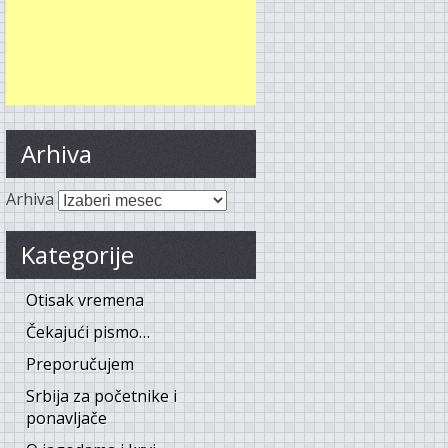
Arhiva
Arhiva
Kategorije
Otisak vremena
Čekajući pismo…
Preporučujem
Srbija za početnike i
ponavljače