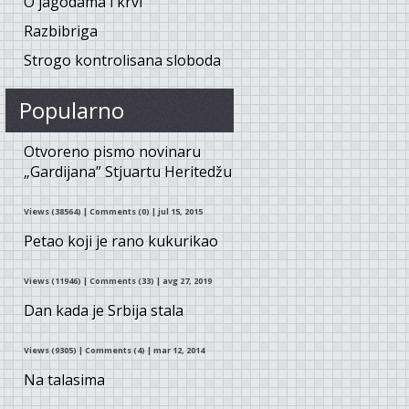
O jagodama i krvi
Razbibriga
Strogo kontrolisana sloboda
Popularno
Otvoreno pismo novinaru
„Gardijana” Stjuartu Heritedžu
Views (38564)
|
Comments (0)
| jul 15, 2015
Petao koji je rano kukurikao
Views (11946)
|
Comments (33)
| avg 27, 2019
Dan kada je Srbija stala
Views (9305)
|
Comments (4)
| mar 12, 2014
Na talasima