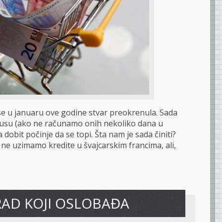
se u januaru ove godine stvar preokrenula. Sada
inusu (ako ne računamo onih nekoliko dana u
 dobit počinje da se topi. Šta nam je sada činiti?
a ne uzimamo kredite u švajcarskim francima, ali,
RAD KOJI OSLOBAĐA