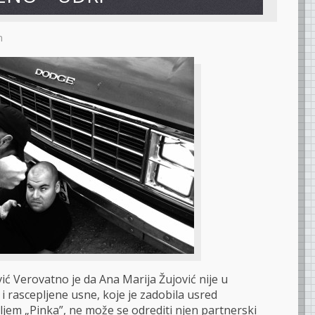
m
ić Verovatno je da Ana Marija Žujović nije u
i rascepljene usne, koje je zadobila usred
ljem „Pinka”, ne može se odrediti njen partnerski