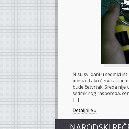
Nisu svi dani u sedmici is
imena. Tako četvrtak ne 
bude četvrtak. Sreda nije 
sedmičnog rasporeda, centr
[…]
Detaljnije
»
NARODSKI REČ