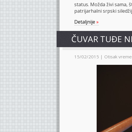
status. Možda živi sama, š
patrijarhalni srpski siledž
Detaljnije
»
ČUVAR TUĐE N
15/02/2015 |
Otisak vreme