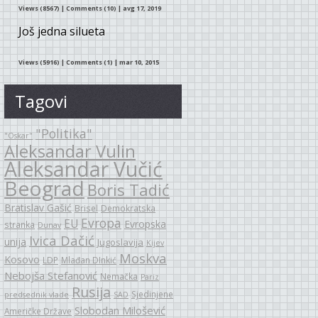
Views (8567)
|
Comments (10)
| avg 17, 2019
Još jedna silueta
Views (5916)
|
Comments (1)
| mar 10, 2015
Tagovi
"Politika"
"Oskar"
Aleksandar Vulin
Aleksandar Vučić
Beograd
Boris Tadić
Bratislav Gašić
Brisel
Demokratska
Evropa
EU
Evropska
stranka
Dunav
Ivica Dačić
unija
Jugoslavija
Kijev
Moskva
Kosovo
LDP
Mlađan DInkić
Nebojša Stefanović
Nemačka
Pariz
Rusija
Sjedinjene
predsednik vlade
SAD
Slobodan Milošević
Američke Države