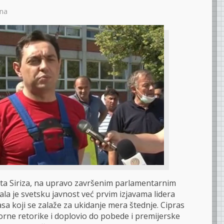
na
ta Siriza, na upravo završenim parlamentarnim
la je svetsku javnost već prvim izjavama lidera
sa koji se zalaže za ukidanje mera štednje. Cipras
orne retorike i doplovio do pobede i premijerske