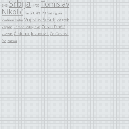
Srbija
Tomislav
Tito
SNS
Nikolić
Ukrajina
Turci
Vašington
Vojislav Šešelj
Zagreb
Vladimir Putin
Zoran Đinđić
Zapad
Zorana Mihajlović
Čedomir Jovanović
Če Gevara
Zvezda
Švajcarska