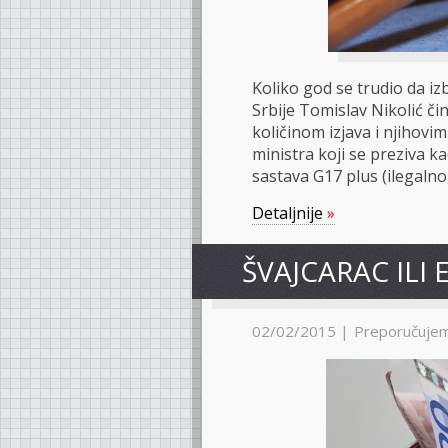
Koliko god se trudio da i
Srbije Tomislav Nikolić čin
količinom izjava i njihovi
ministra koji se preziva k
sastava G17 plus (ilegalno
Detaljnije
»
ŠVAJCARAC ILI 
02/02/2015 |
Preporučuje