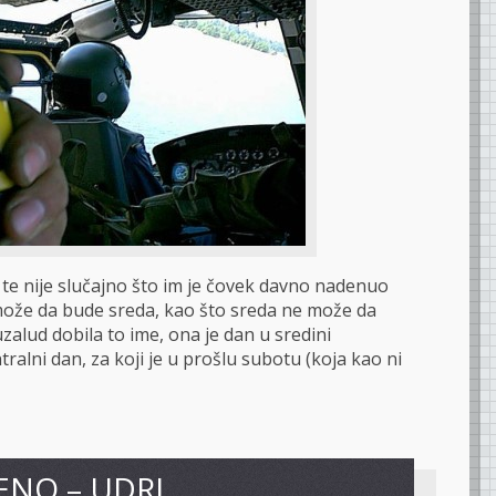
ti te nije slučajno što im je čovek davno nadenuo
može da bude sreda, kao što sreda ne može da
uzalud dobila to ime, ona je dan u sredini
alni dan, za koji je u prošlu subotu (koja kao ni
ENO – UDRI