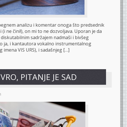
zbegnem analizu i komentar onoga što predsednik
i (i ne čini!), on mi to ne dozvoljava. Uporan je da
m diskutabilnim sadržajem nadmaši i bivšeg
ao ja, i kantautora vokalno instrumentalnog
g imena VIS URS), i sadašnjeg […]
EVRO, PITANJE JE SAD
m