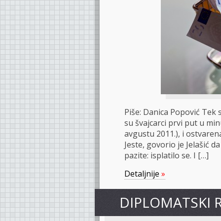
Piše: Danica Popović Tek 
su švajcarci prvi put u m
avgustu 2011.), i ostvarena
Jeste, govorio je Jelašić d
pazite: isplatilo se. I […]
Detaljnije
»
DIPLOMATSKI 