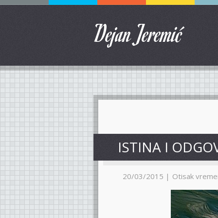
Dejan Jeremić
ISTINA I ODGO
20/03/2015 |
Otisak vreme