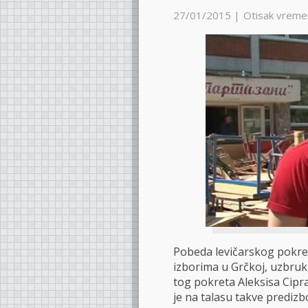
27/01/2015 |
Otisak vreme
Pobeda levičarskog pokre
izborima u Grčkoj, uzbruka
tog pokreta Aleksisa Cipra
je na talasu takve predizb