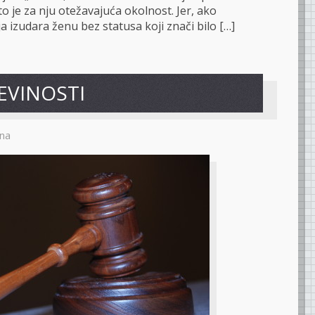
to je za nju otežavajuća okolnost. Jer, ako
ija izudara ženu bez statusa koji znači bilo […]
EVINOSTI
na