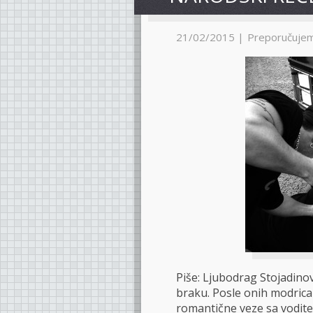
21/02/2015 |
Preporučuje
Piše: Ljubodrag Stojadinov
braku. Posle onih modrica 
romantične veze sa vodite