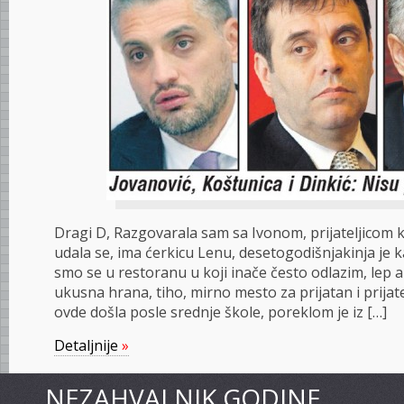
Dragi D, Razgovarala sam sa Ivonom, prijateljicom k
udala se, ima ćerkicu Lenu, desetogodišnjakinja je 
smo se u restoranu u koji inače često odlazim, lep 
ukusna hrana, tiho, mirno mesto za prijatan i prijate
ovde došla posle srednje škole, poreklom je iz […]
Detaljnije
»
NEZAHVALNIK GODINE