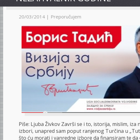
20/03/2014 |
Preporučujem
Piše: Ljuba Živkov Završi se i to, istorija, mislim, iza 
izbori, unapred sam poput ranjenog Turčina u „Tu
što ću morati i vanredne izbore da finansiram te da