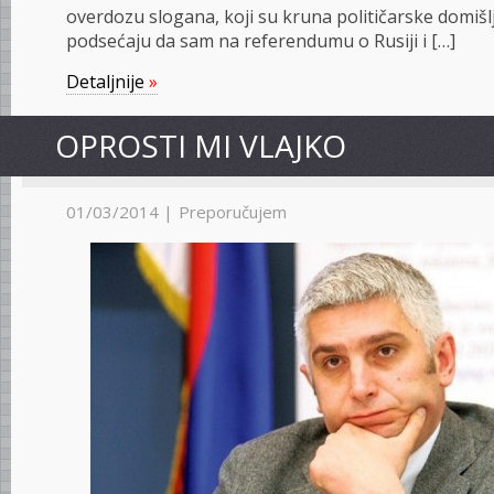
overdozu slogana, koji su kruna političarske domišlj
podsećaju da sam na referendumu o Rusiji i […]
Detaljnije
»
OPROSTI MI VLAJKO
01/03/2014 |
Preporučujem