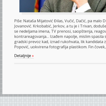
Piše: Nataša Mijatović Đilas, Vučić, Dačić, pa malo D
Jovanović. Krkobabić, Jerkov, a tu je i Trivan, doduš
se nedeljama imena, TV prenosi, saopštenja, reago
kontrareagovanja… Izađem napolje, mislim spasila s
gradski prevoz kad, iznad rukohvata, lik kandidata
Popović, uokvirena fotografija plastikom. Fin čovek,
Detaljnije
»