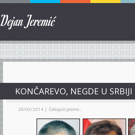
Dejan Jeremić
KONČAREVO, NEGDE U SRBIJI
20/03/2014 |
Čekajući pismo...