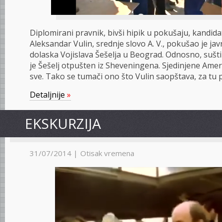
Diplomirani pravnik, bivši hipik u pokušaju, kandida
Aleksandar Vulin, srednje slovo A. V., pokušao je ja
dolaska Vojislava Šešelja u Beograd. Odnosno, sušt
je Šešelj otpušten iz Sheveningena. Sjedinjene Amer
sve. Tako se tumači ono što Vulin saopštava, za tu p
Detaljnije
»
EKSKURZIJA
31/07/2014 |
Otisak vremena