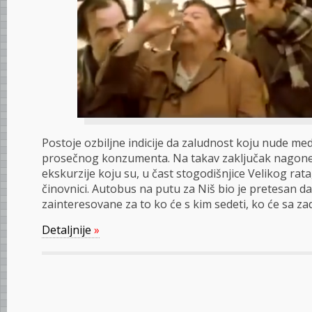
Postoje ozbiljne indicije da zaludnost koju nude medi
prosečnog konzumenta. Na takav zaključak nagone n
ekskurzije koju su, u čast stogodišnjice Velikog rata, 
činovnici. Autobus na putu za Niš bio je pretesan da
zainteresovane za to ko će s kim sedeti, ko će sa zad
Detaljnije
»