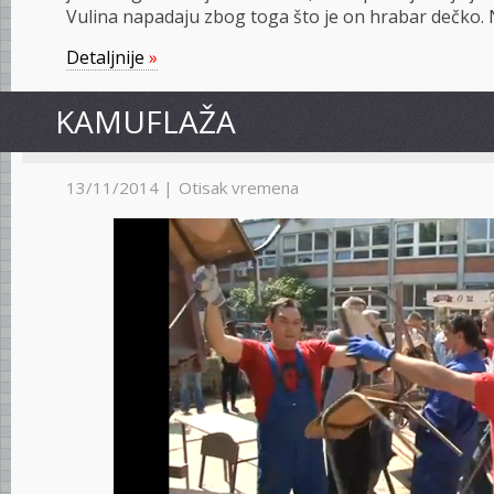
Vulina napadaju zbog toga što je on hrabar dečko. 
Detaljnije
»
KAMUFLAŽA
13/11/2014 |
Otisak vremena