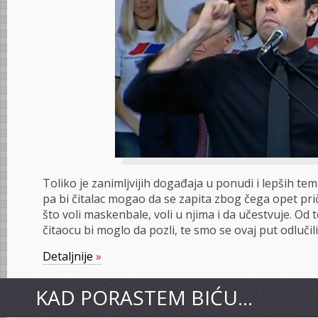
Toliko je zanimljvijih događaja u ponudi i lepših tem
pa bi čitalac mogao da se zapita zbog čega opet pri
što voli maskenbale, voli u njima i da učestvuje. Od 
čitaocu bi moglo da pozli, te smo se ovaj put odlučil
Detaljnije
»
KAD PORASTEM BIĆU…