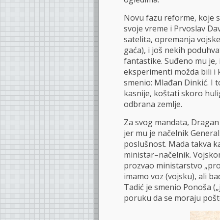
Novu fazu reforme, koje su
svoje vreme i Prvoslav Dav
satelita, opremanja vojske
gaća), i još nekih poduhv
fantastike. Suđeno mu je, 
eksperimenti možda bili i ko
smenio: Mlađan Dinkić. I 
kasnije, koštati skoro hul
odbrana zemlje.
Za svog mandata, Dragan 
jer mu je načelnik Gener
poslušnost. Mada takva kat
ministar–načelnik. Vojsk
prozvao ministarstvo „pro
imamo voz (vojsku), ali ba
Tadić je smenio Ponoša („
poruku da se moraju poštov