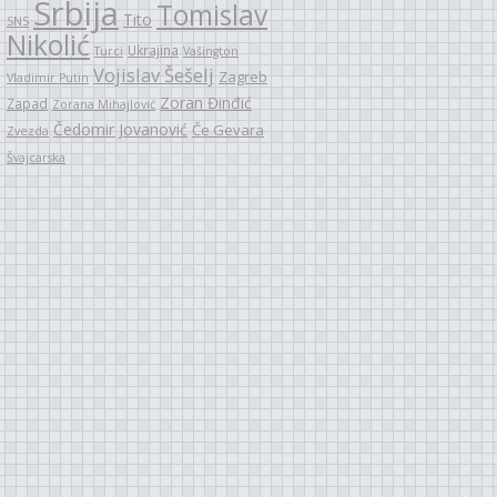
Srbija
Tomislav
Tito
SNS
Nikolić
Ukrajina
Turci
Vašington
Vojislav Šešelj
Zagreb
Vladimir Putin
Zoran Đinđić
Zapad
Zorana Mihajlović
Čedomir Jovanović
Če Gevara
Zvezda
Švajcarska