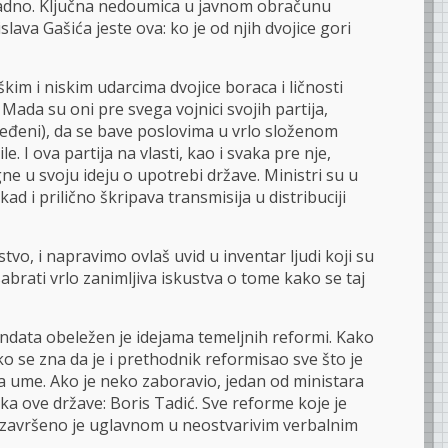
sadno. Ključna nedoumica u javnom obračunu
lava Gašića jeste ova: ko je od njih dvojice gori
škim i niskim udarcima dvojice boraca i ličnosti
Mada su oni pre svega vojnici svojih partija,
određeni), da se bave poslovima u vrlo složenom
e. I ova partija na vlasti, kao i svaka pre nje,
e u svoju ideju o upotrebi države. Ministri su u
ad i prilično škripava transmisija u distribuciji
tvo, i napravimo ovlaš uvid u inventar ljudi koji su
sabrati vrlo zanimljiva iskustva o tome kako se taj
ndata obeležen je idejama temeljnih reformi. Kako
ko se zna da je i prethodnik reformisao sve što je
da ume. Ako je neko zaboravio, jedan od ministara
ika ove države: Boris Tadić. Sve reforme koje je
 završeno je uglavnom u neostvarivim verbalnim