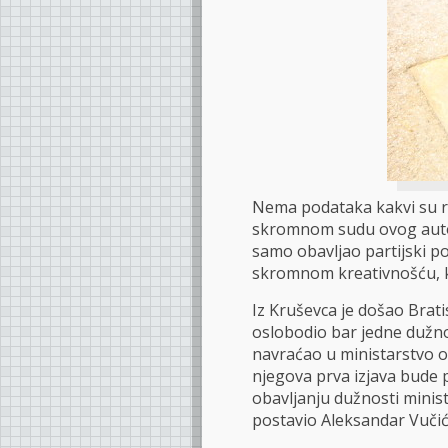
Nema podataka kakvi su re
skromnom sudu ovog autor
samo obavljao partijski po
skromnom kreativnošću, k
Iz Kruševca je došao Brati
oslobodio bar jedne dužnos
navraćao u ministarstvo o
njegova prva izjava bude 
obavljanju dužnosti minis
postavio Aleksandar Vučić