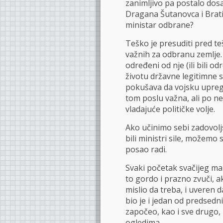
zanimljivo pa postalo do
Dragana Šutanovca i Bratis
ministar odbrane?
Teško je presuditi pred te
važnih za odbranu zemlje. 
određeni od nje (ili bili 
životu državne legitimne sil
pokušava da vojsku upregn
tom poslu važna, ali po nek
vladajuće političke volje.
Ako učinimo sebi zadovoljs
bili ministri sile, možemo 
posao radi.
Svaki početak svačijeg ma
to gordo i prazno zvuči, a
mislio da treba, i uveren 
bio je i jedan od predsedn
započeo, kao i sve drugo,
ogledima.