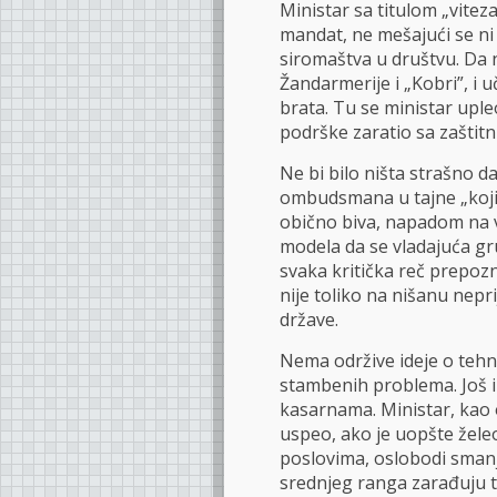
Ministar sa titulom „vitez
mandat, ne mešajući se ni
siromaštva u društvu. Da 
Žandarmerije i „Kobri”, i
brata. Tu se ministar uple
podrške zaratio sa zaštit
Ne bi bilo ništa strašno da
ombudsmana u tajne „koji
obično biva, napadom na vo
modela da se vladajuća gr
svaka kritička reč prepozn
nije toliko na nišanu nepr
države.
Nema održive ideje o tehn
stambenih problema. Još i
kasarnama. Ministar, kao o
uspeo, ako je uopšte želeo,
poslovima, oslobodi smanj
srednjeg ranga zarađuju t