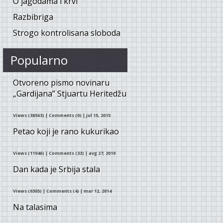
O jagodama i krvi
Razbibriga
Strogo kontrolisana sloboda
Popularno
Otvoreno pismo novinaru
„Gardijana” Stjuartu Heritedžu
Views (38563)
|
Comments (0)
| jul 15, 2015
Petao koji je rano kukurikao
Views (11946)
|
Comments (33)
| avg 27, 2019
Dan kada je Srbija stala
Views (9305)
|
Comments (4)
| mar 12, 2014
Na talasima