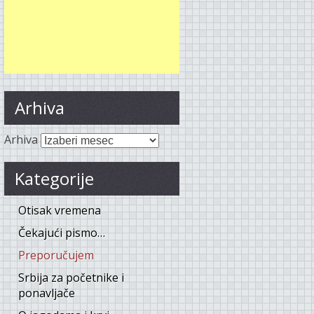
Arhiva
Arhiva
Kategorije
Otisak vremena
Čekajući pismo…
Preporučujem
Srbija za početnike i
ponavljače