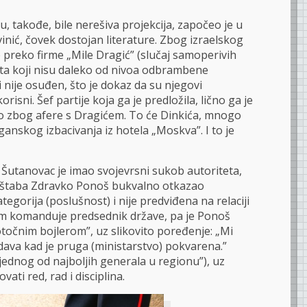
, takođe, bile nerešiva projekcija, započeo je u
inić, čovek dostojan literature. Zbog izraelskog
 preko firme „Mile Dragić” (slučaj samoperivih
ata koji nisu daleko od nivoa odbrambene
i nije osuđen, što je dokaz da su njegovi
risni. Šef partije koja ga je predložila, lično ga je
to zbog afere s Dragićem. To će Dinkića, mnogo
iganskog izbacivanja iz hotela „Moskva”. I to je
Šutanovac je imao svojevrsni sukob autoriteta,
alštaba Zdravko Ponoš bukvalno otkazao
egorija (poslušnost) i nije predviđena na relaciji
om komanduje predsednik države, pa je Ponoš
točnim bojlerom”, uz slikovito poređenje: „Mi
dava kad je pruga (ministarstvo) pokvarena.”
jednog od najboljih generala u regionu”), uz
ati red, rad i disciplina.