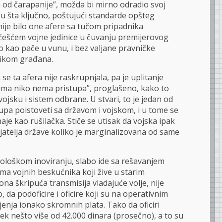
a od čarapanije”, možda bi mirno odradio svoj
 u šta ključno, poštujući standarde opšteg
nije bilo one afere sa tučom pripadnika
 učešćem vojne jedinice u čuvanju premijerovog
o kao pače u vunu, i bez valjane pravničke
nikom građana.
 se ta afera nije raskrupnjala, pa je uplitanje
ma niko nema pristupa”, proglašeno, kako to
jsku i sistem odbrane. U stvari, to je jedan od
upa poistoveti sa državom i vojskom, i u tome se
aje kao rušilačka. Stiče se utisak da vojska ipak
ijatelja države koliko je marginalizovana od same
ološkom inoviranju, slabo ide sa rešavanjem
ma vojnih beskućnika koji žive u starim
na škripuća transmisija vladajuće volje, nije
 da podoficire i oficire koji su na operativnim
enja ionako skromnih plata. Tako da oficiri
ek nešto više od 42.000 dinara (prosečno), a to su