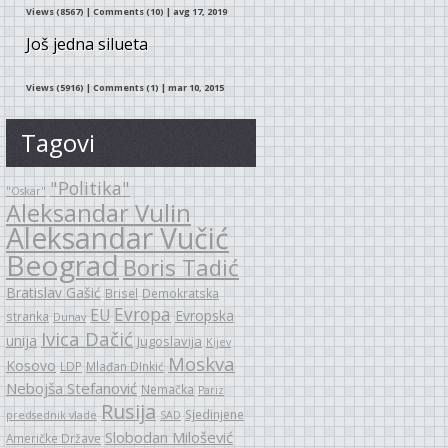
Views (8567)
|
Comments (10)
| avg 17, 2019
Još jedna silueta
Views (5916)
|
Comments (1)
| mar 10, 2015
Tagovi
"Politika"
"Oskar"
Aleksandar Vulin
Aleksandar Vučić
Beograd
Boris Tadić
Bratislav Gašić
Brisel
Demokratska
Evropa
EU
Evropska
stranka
Dunav
Ivica Dačić
unija
Jugoslavija
Kijev
Moskva
Kosovo
LDP
Mlađan DInkić
Nebojša Stefanović
Nemačka
Pariz
Rusija
Sjedinjene
predsednik vlade
SAD
Slobodan Milošević
Američke Države