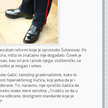
zultati reformi koje je sprovodio Šutanovac. Po
a, ništa se značajno nije događalo. Čovek je
sao, kao svi pre i posle njega, službenički, sa
oliko je mogao i umeo.
slav Gašić, tamošnji gradonačelnik, kako bi
ti hiperaktivnog Vučića, koji jedva da je i
dbrane. To, naravno, nije sprečilo Gašića da
preko svake mere servilna: „Trudiću se da u
tra odbrane, dostignem standarde koje je
!”