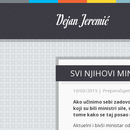
Dejan Jeremić
SVI NJIHOVI MI
10/03/2015 |
Preporučuje
Ako učinimo sebi zadovol
koji su bili ministri sil
tome kako se taj posao 
Aktuelni i bivši ministar 