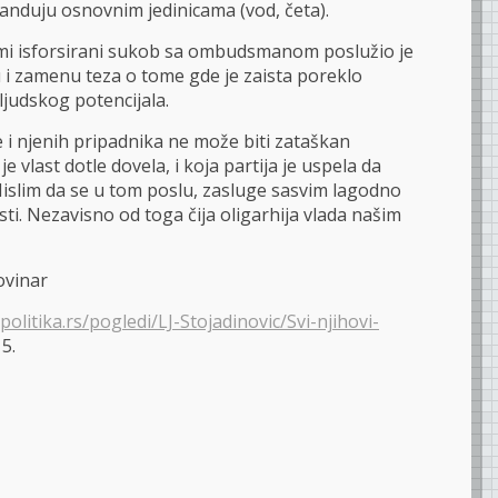
anduju osnovnim jedinicama (vod, četa).
ami isforsirani sukob sa ombudsmanom poslužio je
u i zamenu teza o tome gde je zaista poreklo
ljudskog potencijala.
 i njenih pripadnika ne može biti zataškan
 vlast dotle dovela, i koja partija je uspela da
Mislim da se u tom poslu, zasluge sasvim lagodno
ti. Nezavisno od toga čija oligarhija vlada našim
ovinar
politika.rs/pogledi/LJ-Stojadinovic/Svi-njihovi-
15.