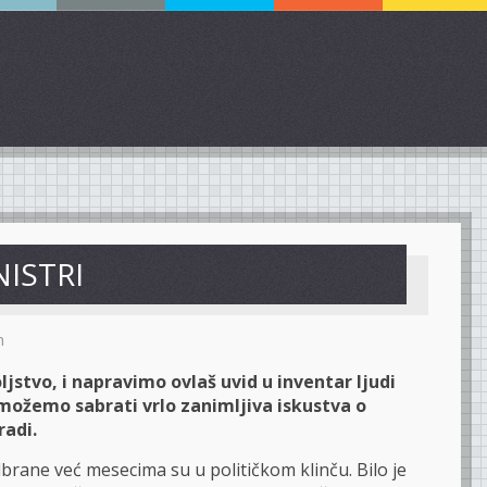
NISTRI
m
jstvo, i napravimo ovlaš uvid u inventar ljudi
e, možemo sabrati vrlo zanimljiva iskustva o
radi.
odbrane već mesecima su u političkom klinču. Bilo je