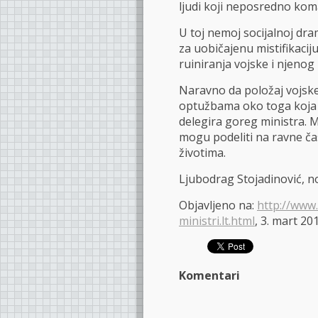
ljudi koji neposredno kom
U toj nemoj socijalnoj dr
za uobičajenu mistifikacij
ruiniranja vojske i njenog 
Naravno da položaj vojske
optužbama oko toga koja je
delegira goreg ministra. 
mogu podeliti na ravne čas
životima.
Ljubodrag Stojadinović, n
Objavljeno na:
http://www.
ministri.lt.html
, 3. mart 20
Komentari