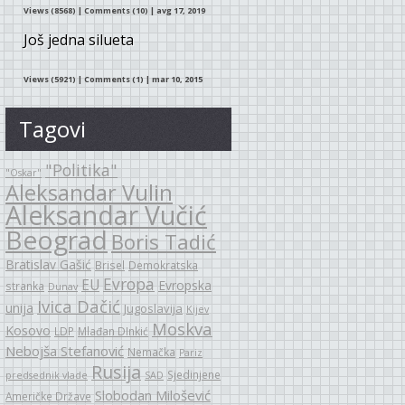
Views (8568)
|
Comments (10)
| avg 17, 2019
Još jedna silueta
Views (5921)
|
Comments (1)
| mar 10, 2015
Tagovi
"Politika"
"Oskar"
Aleksandar Vulin
Aleksandar Vučić
Beograd
Boris Tadić
Bratislav Gašić
Brisel
Demokratska
Evropa
EU
Evropska
stranka
Dunav
Ivica Dačić
unija
Jugoslavija
Kijev
Moskva
Kosovo
LDP
Mlađan DInkić
Nebojša Stefanović
Nemačka
Pariz
Rusija
Sjedinjene
predsednik vlade
SAD
Slobodan Milošević
Američke Države