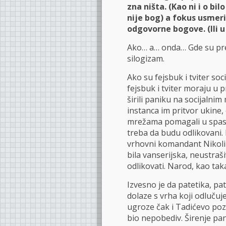
zna ništa. (Kao ni i o b
nije bog) a fokus usme
odgovorne bogove. (Ili u 
Ako… a… onda… Gde su premi
silogizam.
Ako su fejsbuk i tviter so
fejsbuk i tviter moraju u
širili paniku na socijalni
instanca im pritvor ukine, 
mrežama pomagali u spasava
treba da budu odlikovani. 
vrhovni komandant Nikolić
bila vanserijska, neustraši
odlikovati. Narod, kao tak
Izvesno je da patetika, pa
dolaze s vrha koji odlučuj
ugroze čak i Tadićevo poze
bio nepobediv. Širenje p