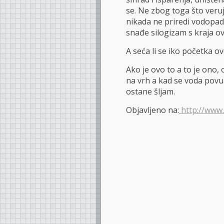
se. Ne zbog toga što veru
nikada ne priredi vodopad
snađe silogizam s kraja ov
A seća li se iko početka o
Ako je ovo to a to je ono
na vrh a kad se voda povu
ostane šljam.
Objavljeno na:
http://www.