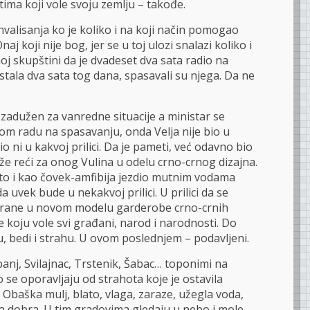
tima koji vole svoju zemlju – takođe.
hvalisanja ko je koliko i na koji način pomogao
 koji nije bog, jer se u toj ulozi snalazi koliko i
oj skupštini da je dvadeset dva sata radio na
tala dva sata tog dana, spasavali su njega. Da ne
r zadužen za vanredne situacije a ministar se
nom radu na spasavanju, onda Velja nije bio u
 bio ni u kakvoj prilici. Da je pameti, već odavno bio
može reći za onog Vulina u odelu crno-crnog dizajna.
to i kao čovek-amfibija jezdio mutnim vodama
da uvek bude u nekakvoj prilici. U prilici da se
strane u novom modelu garderobe crno-crnih
je koju vole svi građani, narod i narodnosti. Do
u, bedi i strahu. U ovom poslednjem – podavljeni.
anj, Svilajnac, Trstenik, Šabac… toponimi na
se oporavljaju od strahota koje je ostavila
 Obaška mulj, blato, vlaga, zaraze, užegla voda,
na dobra. U tim gradovima gledaju u nebo i mole