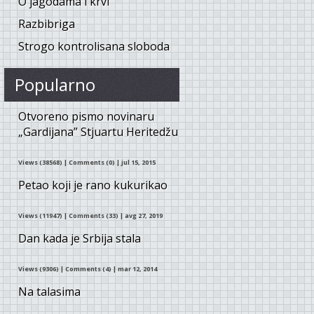
O jagodama i krvi
Razbibriga
Strogo kontrolisana sloboda
Popularno
Otvoreno pismo novinaru
„Gardijana” Stjuartu Heritedžu
Views (38568)
|
Comments (0)
| jul 15, 2015
Petao koji je rano kukurikao
Views (11947)
|
Comments (33)
| avg 27, 2019
Dan kada je Srbija stala
Views (9306)
|
Comments (4)
| mar 12, 2014
Na talasima