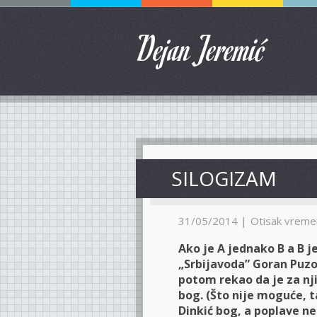
Dejan Jeremić
SILOGIZAM
31/05/2014 |
Otisak vreme
Ako je A jednako B a B j
„Srbijavoda” Goran Puzo
potom rekao da je za nj
bog. (Što nije moguće, t
Dinkić bog, a poplave n