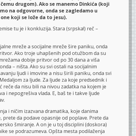
ilo čemu drugom). Ako se manemo Dinkića (koji
rimo na odgovorne, onda se zagledamo u
one koji se lože da to jesu).
se tu je i konkluzija. Stara (srpska!) reč –
cijalne mreže a socijalne mreže šire paniku, onda
 pritvor. Ako troje uhapšenih pod otužbom da su
m mrežama dobije pritvor od po 30 dana a viša
onda – ništa. Ako su svi ostali na socijalnim
nju ljudi i imovine a nisu širili paniku, onda svi
Medaljom za ljude. Za ljude za koje predsednik i
 reče da nisu bili na nivou zadatka na kojem je
va i nepogrešiva vlada. E, baš te i takve ljude
av.
tnja i ničim izazvana dramatika, koje danima
e, prete da podave opasnije od poplave. Prete da
rsko šmiranje. A on je u toj disciplini (doskora)
anike se podrazumeva. Opšta mesta podilaženja