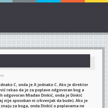
na
ednako C, onda je A jednako C. Ako je direktor
vić rekao da je za poplave odgovoran bog a
ih odgovoran Mlađan Dinkić, onda je Dinkić
aj nije sposoban ni crkvenjak da bude). Ako je
e znaju za boga, onda Dinkić o poplavama ne