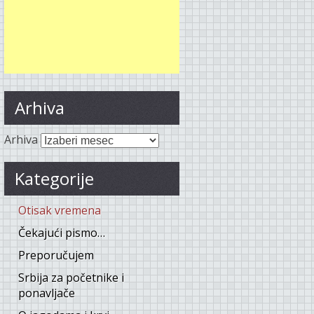
Arhiva
Arhiva
Kategorije
Otisak vremena
Čekajući pismo…
Preporučujem
Srbija za početnike i
ponavljače