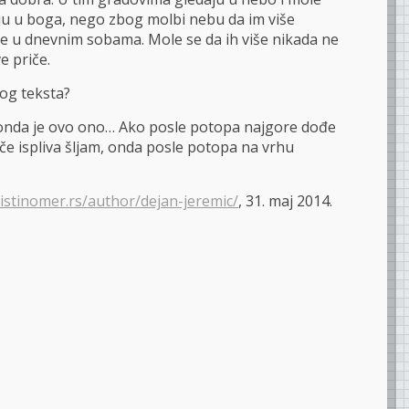
ju u boga, nego zbog molbi nebu da im više
e u dnevnim sobama. Mole se da ih više nikada ne
e priče.
vog teksta?
, onda je ovo ono… Ako posle potopa najgore dođe
če ispliva šljam, onda posle potopa na vrhu
istinomer.rs/author/dejan-jeremic/
, 31. maj 2014.