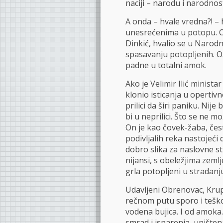
naciji – narodu i narodnos
A onda – hvale vredna?! – 
unesrećenima u potopu. Onaj
Dinkić, hvalio se u Narodn
spasavanju potopljenih. Os
padne u totalni amok.
Ako je Velimir Ilić minista
klonio isticanja u opertiv
prilici da širi paniku. Nije
bi u neprilici. Što se ne 
On je kao čovek-žaba, čes
podivljalih reka nastojeći 
dobro slika za naslovne 
nijansi, s obeležjima zeml
grla potopljeni u stradanj
Udavljeni Obrenovac, Krup
rečnom putu sporo i teško 
vodena bujica. I od amoka.
smrad i isparenja, unište