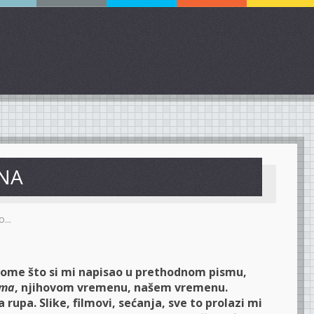
NA
...
ome što si mi napisao u prethodnom pismu,
ima
, njihovom vremenu, našem vremenu.
rupa. Slike, filmovi, sećanja, sve to prolazi mi