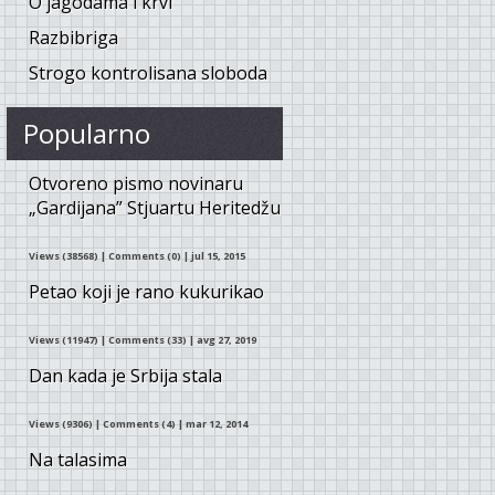
O jagodama i krvi
Razbibriga
Strogo kontrolisana sloboda
Popularno
Otvoreno pismo novinaru
„Gardijana” Stjuartu Heritedžu
Views (38568)
|
Comments (0)
| jul 15, 2015
Petao koji je rano kukurikao
Views (11947)
|
Comments (33)
| avg 27, 2019
Dan kada je Srbija stala
Views (9306)
|
Comments (4)
| mar 12, 2014
Na talasima