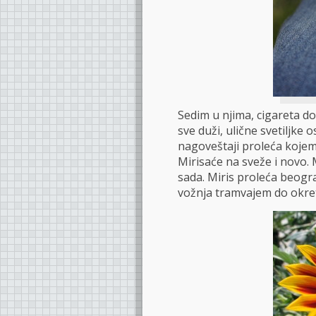
Sedim u njima, cigareta do
sve duži, ulične svetiljke 
nagoveštaji proleća kojem
Mirisaće na sveže i novo.
sada. Miris proleća beogra
vožnja tramvajem do okret