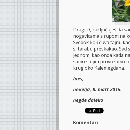
Dragi D, zaključuješ da 
nogavicama s rupom na ko
Svedok koji čuva tajnu kao
si tarabu preskakao. Sad s
jednom, kao onda kada nas
samo s njim provozamo tra
krug oko Kalemegdana.
Ines,
nedelja, 8. mart 2015.
negde daleko
Komentari