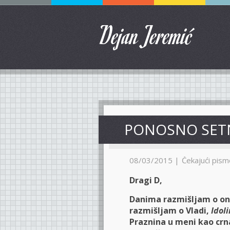
Dejan Jeremić
PONOSNO SET
08/03/2015 |
Čekajući pismo
Dragi D,
Danima razmišljam o on
razmišljam o Vladi,
Idol
Praznina u meni kao crna 