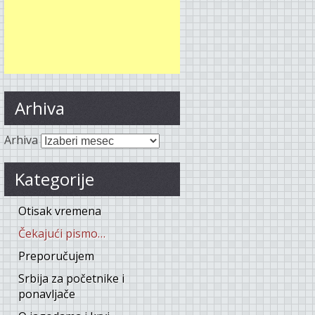
Arhiva
Arhiva
Kategorije
Otisak vremena
Čekajući pismo…
Preporučujem
Srbija za početnike i
ponavljače