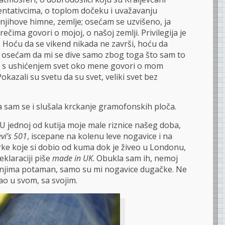
zentativcima, o toplom dočeku i uvažavanju
 njihove himne, zemlje; osećam se uzvišeno, ja
ečima govori o mojoj, o našoj zemlji. Privilegija je
. Hoću da se vikend nikada ne završi, hoću da
da osećam da mi se dive samo zbog toga što sam to
o s ushićenjem svet oko mene govori o mom
okazali su svetu da su svet, veliki svet bez
a sam se i slušala krckanje gramofonskih ploča.
. U jednoj od kutija moje male riznice našeg doba,
evi’s 501
, iscepane na kolenu leve nogavice i na
rke koje si dobio od kuma dok je živeo u Londonu,
eklaraciji piše
made in UK
. Obukla sam ih, nemoj
a njima potaman, samo su mi nogavice dugačke. Ne
ao u svom, sa svojim.