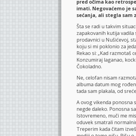
pred očima kao retrospe
imati. Negovaćemo je sa
sećanja, ali stegla sam 
Šta se radi u takvim situac
zapakovanih kutija vadila
prodavnici u Nušićevoj, st
koju si mi poklonio za j
Rekao si: „Kad razmotaš ce
Konzumiraj laganao, kockic
Čokoladno.
Ne, celofan nisam razmota
albuma datum mog rođenja 
tada sam plakala, od sreće
A ovog vikenda ponosna s
negde daleko. Ponosna sam
Istovremeno, muči me mis
oduvek smatrali normalnim
Treperim kada čitam izveš
mediji o tome pišu. Pišu o