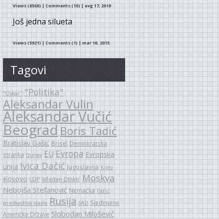
Views (8568)
|
Comments (10)
| avg 17, 2019
Još jedna silueta
Views (5921)
|
Comments (1)
| mar 10, 2015
Tagovi
"Politika"
"Oskar"
Aleksandar Vulin
Aleksandar Vučić
Beograd
Boris Tadić
Bratislav Gašić
Brisel
Demokratska
Evropa
EU
Evropska
stranka
Dunav
Ivica Dačić
unija
Jugoslavija
Kijev
Moskva
Kosovo
LDP
Mlađan DInkić
Nebojša Stefanović
Nemačka
Pariz
Rusija
Sjedinjene
predsednik vlade
SAD
Slobodan Milošević
Američke Države