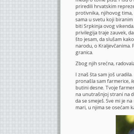
priredili hrvatskim repre
protivnika, njihovog tima,
sama u svetu koji biranim r
biti Srpkinja ovog vikenda
privilegija traje zauvek, 
što jesam, da slušam kak
narodu, o Kraljevčanima. P
granica.
Zbog njih srećna, radoval
I znaš šta sam još uradila
pronašla sam farmerice,
l
butini desne. Tvoje farme
na unutrašnjoj strani na d
da se smeješ. Sve mi je n
mari, u njima se osećam k