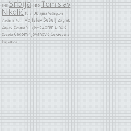
Srbija
Tomislav
Tito
SNS
Nikolić
Ukrajina
Turci
Vašington
Vojislav Šešelj
Zagreb
Vladimir Putin
Zoran Đinđić
Zapad
Zorana Mihajlović
Čedomir Jovanović
Če Gevara
Zvezda
Švajcarska