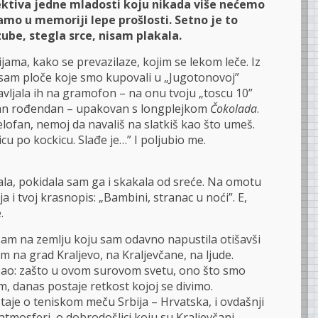
ktiva jedne mladosti koju nikada više nećemo
mo u memoriji lepe prošlosti. Setno je to
zube, stegla srce, nisam plakala.
ijama, kako se prevazilaze, kojim se lekom leče. Iz
 sam ploče koje smo kupovali u „Jugotonovoj”
avljala ih na gramofon – na onu tvoju „toscu 10”
edan rođendan – upakovan s longplejkom
Čokolada
.
lofan, nemoj da navališ na slatkiš kao što umeš.
u po kockicu. Slađe je…” I poljubio me.
la, pokidala sam ga i skakala od sreće. Na omotu
i tvoj krasnopis: „Bambini, stranac u noći”. E,
.
am na zemlju koju sam odavno napustila otišavši
 na grad Kraljevo, na Kraljevčane, na ljude.
ao: zašto u ovom surovom svetu, ono što smo
, danas postaje retkost kojoj se divimo.
taje o teniskom meču Srbija – Hrvatska, i ovdašnji
 atmosferi, o dobrodošlici koju su Kraljevčani