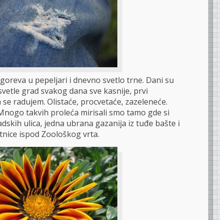
goreva u pepeljari i dnevno svetlo trne. Dani su
osvetle grad svakog dana sve kasnije, prvi
 se radujem. Olistaće, procvetaće, zazeleneće.
 Mnogo takvih proleća mirisali smo tamo gde si
dskih ulica, jedna ubrana gazanija iz tuđe bašte i
nice ispod Zoološkog vrta.