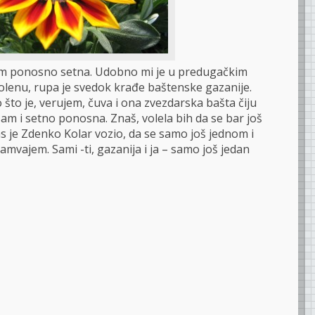
sam ponosno setna. Udobno mi je u predugačkim
lenu, rupa je svedok krađe baštenske gazanije.
 što je, verujem, čuva i ona zvezdarska bašta čiju
am i setno ponosna. Znaš, volela bih da se bar još
 je Zdenko Kolar vozio, da se samo još jednom i
mvajem. Sami -ti, gazanija i ja – samo još jedan