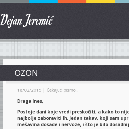
Dejan Jeremić
OZON
18/02/2015 |
Čekajući pismo...
Draga Ines,
Postoje dani koje vredi preskočiti, a kako to nije 
najbolje zaboraviti ih. Jedan takav, koji sam upr
mešavina dosade i nervoze, i što je bilo dosadnij