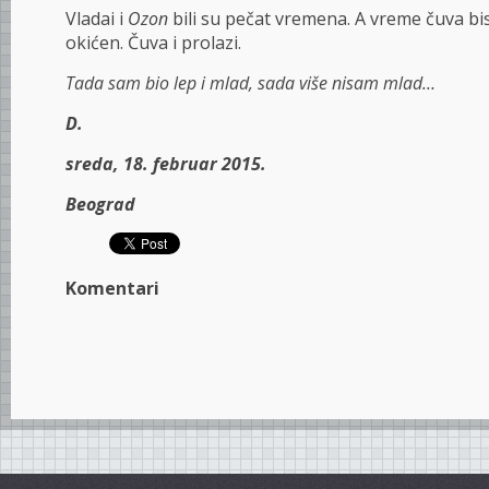
Vladai i
Ozon
bili su pečat vremena. A vreme čuva bi
okićen. Čuva i prolazi.
Tada sam bio lep i mlad, sada više nisam mlad…
D.
sreda, 18. februar 2015.
Beograd
Komentari