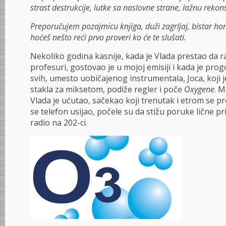
strast destrukcije, lutke sa naslovne strane, lažnu rekons
Preporučujem pozajmicu knjiga, duži zagrljaj, bistar hor
hoćeš nešto reći prvo proveri ko će te slušati.
Nekoliko godina kasnije, kada je Vlada prestao da ra
profesuri, gostovao je u mojoj emisiji i kada je pro
svih, umesto uobičajenog instrumentala, Joca, koji 
stakla za miksetom, podiže regler i poče
Oxygene
. M
Vlada je ućutao, sačekao koji trenutak i etrom se p
se telefon usijao, počele su da stižu poruke lične p
radio na 202-ci.