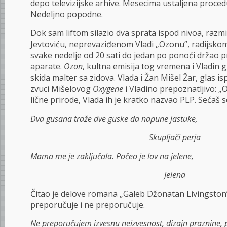
depo televizijske arhive. Mesecima ustaljena proced
Nedeljno popodne.
Dok sam liftom silazio dva sprata ispod nivoa, razmi
Jevtoviću, neprevaziđenom Vladi „Ozonu”, radijskom
svake nedelje od 20 sati do jedan po ponoći držao p
aparate.
Ozon
, kultna emisija tog vremena i Vladin gl
skida malter sa zidova. Vlada i Žan Mišel Žar, glas is
zvuci Mišelovog
Oxygene
i Vladino prepoznatljivo: 
lične prirode, Vlada ih je kratko nazvao PLP. Sećaš 
Dva gusana traže dve guske da napune jastuke,
Skupljači perja
Mama me je zaključala. Počeo je lov na jelene,
Jelena
Čitao je delove romana „Galeb Džonatan Livingston”
preporučuje i ne preporučuje.
Ne preporučujem izvesnu neizvesnost, dizajn praznine, 