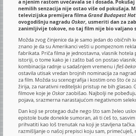
a njenim rastom uvećavala se i dosada. Pokušaj 
nemilih senzacija nije ostao više od pokušaja. M
televizijska premijera filma
Grand Budapest Hot
ovogodišnju nagradu
Oskar
, usmeriti dan za za
zanimljivije tokove, no taj film nije bio valjano 
Možda zvog činjenice da je samo jedan do običnih ko
znano je da su Amerikanci vešti u pompeznom rekla
fabrikata. Priča filma je jednostavna, vlasnik hotel
istoriji, o tome kako je i zašto baš on postao vlasni
kombinacija radnje u sadašnjem vremenu i
fleš-beko
ostavila utisak vredan brojnih nominacija za nagr
za film. Možda su scenografija i kostim ono što će z
žirija, za narativni rediteljski pristup ne bih glasao
filmove koje je
Oskar
zaobišao. Najbolji ne pobeđuju 
pojava, srazmerna narastajućom negativnom selekc
Dan koji se protegao duže nego što sam želeo uslov
epistole bude donekle sumoran, ali ti ćeš to, sasvim
prihvatiti kao loš trenutak na koji je stavljena tačka.
razmišljanje o našoj prepisci koju sam, primećuješ,