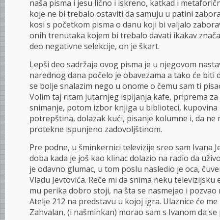
naša pisma i jesu lično i iskreno, katkad i metafori
koje ne bi trebalo ostaviti da samuju u patini zabor
kosi s početkom pisma o danu koji bi valjalo zaboravi
onih trenutaka kojem bi trebalo davati ikakav značaj
deo negativne selekcije, on je škart.
Lepši deo sadržaja ovog pisma je u njegovom nasta
narednog dana počelo je obavezama a tako će biti d
se bolje snalazim nego u onome o čemu sam ti pisa
Volim taj ritam jutarnjeg ispijanja kafe, priprema za
snimanje, potom izbor knjiga u biblioteci, kupovin
potrepština, dolazak kući, pisanje kolumne i, da n
protekne ispunjeno zadovoljštinom.
Pre podne, u šminkernici televizije sreo sam Ivana Je
doba kada je još kao klinac dolazio na radio da uživo
je odavno glumac, u tom poslu nasledio je oca, ču
Vladu Jevtovića. Reče mi da snima neku televizijsku 
mu perika dobro stoji, na šta se nasmejao i pozva
Atelje 212 na predstavu u kojoj igra. Ulaznice će me č
Zahvalan, (i našminkan) morao sam s Ivanom da se 