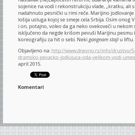
sojenice na vodi i rekonstrukciju vlade, „kratku, ali 
nadahnuto pesnički u rimi reče. Marijino jodlovanje 
lošija usluga kojoj se smeje cela Srbija. Osim onog Vu
i on, potajno, voleo da ga neko ovekoveči u nekom s
isključeno da negde krišom pevuši Marijinu pesmu i 
koreografiju za hit o sebi. Neki
gangnam stajl
u liftu.
Objavljeno na:
http://www.dnevno.rs/info/drustvo/
dramsko-pevacko-jodlujuca-oda-velikom-vodi-umes
april 2015.
Komentari