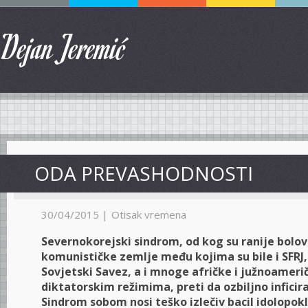
Dejan Jeremić
ODA PREVASHODNOSTI
30/04/2015 |
Otisak vremena
Severnokorejski sindrom, od kog su ranije bol
komunističke zemlje među kojima su bile i SFRJ
Sovjetski Savez, a i mnoge afričke i južnoameri
diktatorskim režimima, preti da ozbiljno inficira
Sindrom sobom nosi teško izlečiv bacil idolopok