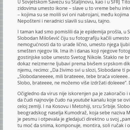
U Sovjetskom Savezu su Staljinovu, kao i u SFRJ Titov
zidovima umesto ikone – slave u to vreme behu inkr
– kojima su se molili svi oni nabrojani, među kojima i
Nepošteni i neradnici slavili su slavu, tajno.
I taman kad smo pomislili da je epidemija prošla, u S
Slobodan Milošević čiju su fotografiju kačili umesto 
nemogućnosti da to urade lično, umesto njega ljubili
smešten njegov lik. Ima ih i danas koji njegove fotog
gostinjske sobe umesto Svetog Nikole. Staklo ne br
dokaz neizmerne ljubavi prema bivšem srpskom dikta
njemu, recimo: „Da živimo svi u slozi, Slobodane ti po
„Slobodaneeeee, mili brateeee, tebe braća voleee
Slobo, brateeee, ne možemo više izdržati doleeee”. D
Očigledno da virus nije iskorenjen pa je zakoračio i 
da čudi najnovije čudo na
youtube
kanalu koje se ov
celoj zemlji. I na Kosovu i Metohiji, srcu Srbije. Slo
beogradskog naselja Kumodraž, koja sebe naziva M
je pesmu i otpevala je gledajući direktno u svoj „pa
tu moć da snima, komponuje, montira, soli ručak i 