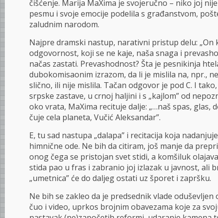
čišćenje. Marija MaXima je svojeručno – niko joj nij
pesmu i svoje emocije podelila s građanstvom, pošt
zaludnim narodom.
Najpre dramski nastup, narativni pristup delu: „On k
odgovornost, koji se ne kaje, naša snaga i prevas
načas zastati. Prevashodnost? Šta je pesnikinja htel
dubokomisaonim izrazom, da li je mislila na, npr., 
slično, ili nije mislila. Tačan odgovor je pod C. I tak
srpske zastave, u crnoj haljini i s „kajlom” od nepozn
oko vrata, MaXima recituje dalje: „…naš spas, glas, 
čuje cela planeta, Vučić Aleksandar”.
E, tu sad nastupa „dalapa” i recitacija koja nadanju
himnične ode. Ne bih da citiram, još manje da prepr
onog čega se pristojan svet stidi, a komšiluk olajav
stida pao u fras i zabranio joj izlazak u javnost, ali 
„umetnica” će do daljeg ostati uz šporet i zapršku.
Ne bih se zakleo da je predsednik vlade oduševljen 
čuo i video, uprkos brojnim obavezama koje za svo
nastavak (ne)započetih reformi, udaranje kamena 