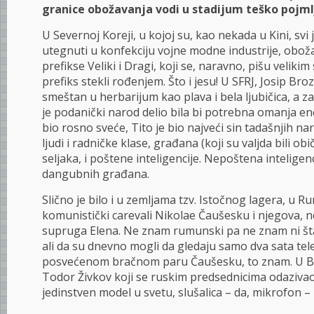
granice obožavanja vodi u stadijum teško pojm
U Severnoj Koreji, u kojoj su, kao nekada u Kini, sv
utegnuti u konfekciju vojne modne industrije, obož
prefikse Veliki i Dragi, koji se, naravno, pišu veliki
prefiks stekli rođenjem. Što i jesu! U SFRJ, Josip Br
smeštan u herbarijum kao plava i bela ljubičica, a z
je podanički narod delio bila bi potrebna omanja enc
bio rosno sveće, Tito je bio najveći sin tadašnjih na
ljudi i radničke klase, građana (koji su valjda bili obi
seljaka, i poštene inteligencije. Nepoštena inteligenc
dangubnih građana.
Slično je bilo i u zemljama tzv. Istočnog lagera, u R
komunistički carevali Nikolae Čaušesku i njegova, n
supruga Elena. Ne znam rumunski pa ne znam ni šta
ali da su dnevno mogli da gledaju samo dva sata te
posvećenom bračnom paru Čaušesku, to znam. U Bu
Todor Živkov koji se ruskim predsednicima odazivao
jedinstven model u svetu, slušalica – da, mikrofon – 