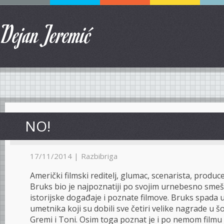
Dejan Jeremić
NO!
17/11/2014 |
Razbibriga
Američki filmski reditelj, glumac, scenarista, produce
Bruks bio je najpoznatiji po svojim urnebesno sme
istorijske događaje i poznate filmove. Bruks spada u
umetnika koji su dobili sve četiri velike nagrade u š
Gremi i Toni. Osim toga poznat je i po nemom filmu „