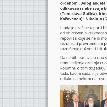
ordenom „Belog anđela p
odlikovao i neke svoje 
(Tomislava Gačića), Irin
Kačavendu) i Nikolaja (
I tada je prašine u porti b
od tih crkvenih velikodosto
repovi za koje se ne bi mo
rezultirati prevremenim p
razrešenje dužnosti i titu
Da ne bih ponavljao ono š
temu deljenja ordenja crkv
kolumnu o tom događaju 
tada, kao ni sada, nije odv
odluke da nekom na rever