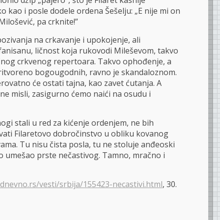
onio džip „pajero”, što je Filaret kasnije
 kao i posle dodele ordena Šešelju: „E nije mi on
ilošević, pa crknite!”
ozivanja na crkavanje i upokojenje, ali
fanisanu, ličnost koja rukovodi Mileševom, takvo
ičnog crkvenog repertoara. Takvo ophođenje, a
ritvoreno bogougodnih, ravno je skandaloznom.
erovatno će ostati tajna, kao zavet ćutanja. A
ne misli, zasigurno ćemo naići na osudu i
gi stali u red za kićenje ordenjem, ne bih
ati Filaretovo dobročinstvo u obliku kovanog
a. Tu nisu čista posla, tu ne stoluje anđeoski
no umešao prste nečastivog. Tamno, mračno i
dnevno.rs/vesti/srbija/155423-necastivi.html
, 30.