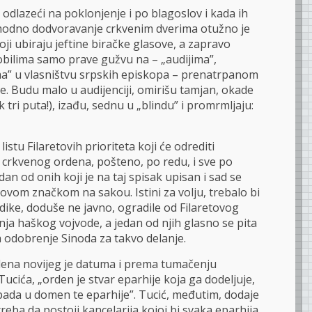
u odlazeći na poklonjenje i po blagoslov i kada ih
omodno dodvoravanje crkvenim dverima otužno je
oji ubiraju jeftine biračke glasove, a zapravo
bilima samo prave gužvu na – „audijima”,
ma” u vlasništvu srpskih episkopa – prenatrpanom
je. Budu malo u audijenciji, omirišu tamjan, okade
 tri puta!), izađu, sednu u „blindu” i promrmljaju:
istu Filaretovih prioriteta koji će odrediti
 crkvenog ordena, pošteno, po redu, i sve po
edan od onih koji je na taj spisak upisan i sad se
ovom značkom na sakou. Istini za volju, trebalo bi
adike, doduše ne javno, ogradile od Filaretovog
ja haškog vojvode, a jedan od njih glasno se pita
ma odobrenje Sinoda za takvo delanje.
rdena novijeg je datuma i prema tumačenju
Tucića, „orden je stvar eparhije koja ga dodeljuje,
spada u domen te eparhije”. Tucić, međutim, dodaje
i treba da postoji kancelarija kojoj bi svaka eparhija