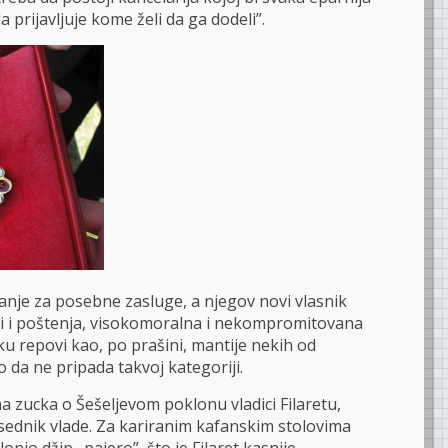
 prijavljuje kome želi da ga dodeli”.
anje za posebne zasluge, a njegov novi vlasnik
asti i poštenja, visokomoralna i nekompromitovana
u repovi kao, po prašini, mantije nekih od
o da ne pripada takvoj kategoriji.
a zucka o Šešeljevom poklonu vladici Filaretu,
dsednik vlade. Za kariranim kafanskim stolovima