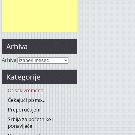
Arhiva
Arhiva
Kategorije
Otisak vremena
Čekajući pismo…
Preporučujem
Srbija za početnike i
ponavljače