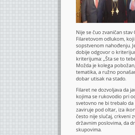
Nije se čuo zvaničan stav 
Filaretovom odlukom, koji
sopstvenom nahođenju. Je
dobije odgovor o kriteriju
kriterijuma: „Šta se to tebe
Možda je kolega pobožan,
tematika, a ružno ponašan
dobar utisak na stado.
Filaret ne dozvoljava da j
kojima se rukovodio pri od
svetovno ne bi trebalo da
zaviruje pod oltar, iza iko
često nije slučaj, crkveni 
državnim poslovima, da drž
skupovima.