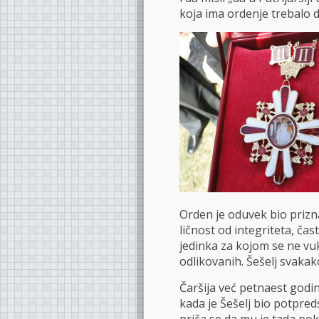
koja ima ordenje trebalo da
Orden je oduvek bio prizn
ličnost od integriteta, č
jedinka za kojom se ne vuk
odlikovanih. Šešelj svakak
Čaršija već petnaest godin
kada je Šešelj bio potpre