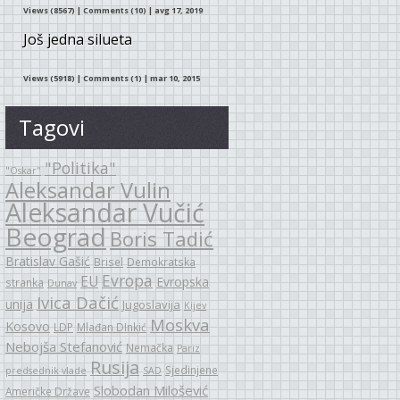
Views (8567)
|
Comments (10)
| avg 17, 2019
Još jedna silueta
Views (5918)
|
Comments (1)
| mar 10, 2015
Tagovi
"Politika"
"Oskar"
Aleksandar Vulin
Aleksandar Vučić
Beograd
Boris Tadić
Bratislav Gašić
Brisel
Demokratska
Evropa
EU
Evropska
stranka
Dunav
Ivica Dačić
unija
Jugoslavija
Kijev
Moskva
Kosovo
LDP
Mlađan DInkić
Nebojša Stefanović
Nemačka
Pariz
Rusija
Sjedinjene
predsednik vlade
SAD
Slobodan Milošević
Američke Države