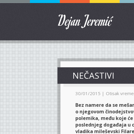
Dejan Jeremić
NEČASTIVI
30/01/2015 |
Otisak vreme
Bez namere da se mešam
o njegovom činodejstvov
polemika, među koje će 
poslednjeg događaja u 
vladika mileševski Filar