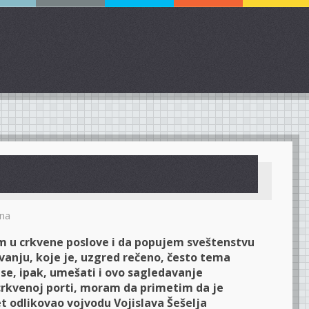
na
 u crkvene poslove i da popujem sveštenstvu
anju, koje je, uzgred rečeno, često tema
se, ipak, umešati i ovo sagledavanje
crkvenoj porti, moram da primetim da je
et odlikovao vojvodu Vojislava Šešelja