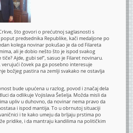
Crkve, što govori o prećutnoj saglasnosti s
 poput predsednika Republike, kači medaljone po
dan kolega novinar pokušao je da od Filareta
mima, ali je dobio nešto što je ispod svakog
 tiče? Ajde, gubi se!”, sasuo je Filaret novinaru.
 verujući čovek pa ga posebno interesuje
je božjeg pastira na zemlji svakako ne ostavlja
avnost bude upućena u razlog, povod i značaj dela
luci da odlikuje Vojislava Šešelja. Možda misli da
 ima upliv u duhovno, da novinar nema pravo da
nostasa i ispod mantija. To u obrnutoj situaciji
zvaničnici i te kako umeju da brljaju prstima po
e pridike, i da mantraju kandilima na političkim