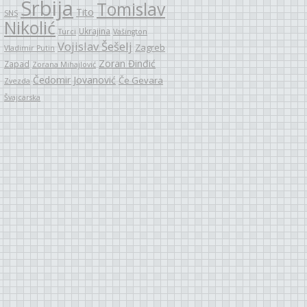
Srbija
Tomislav
Tito
SNS
Nikolić
Ukrajina
Turci
Vašington
Vojislav Šešelj
Zagreb
Vladimir Putin
Zoran Đinđić
Zapad
Zorana Mihajlović
Čedomir Jovanović
Če Gevara
Zvezda
Švajcarska