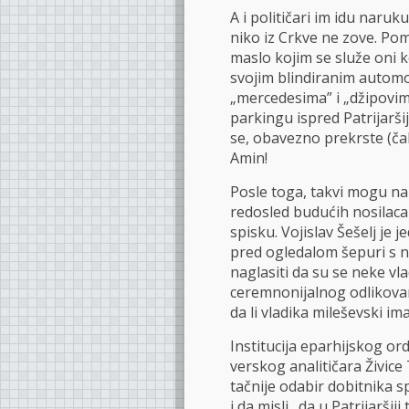
A i političari im idu naruk
niko iz Crkve ne zove. P
maslo kojim se služe oni k
svojim blindiranim automo
„mercedesima” i „džipovi
parkingu ispred Patrijarši
se, obavezno prekrste (čak
Amin!
Posle toga, takvi mogu na l
redosled budućih nosilaca
spisku. Vojislav Šešelj je j
pred ogledalom šepuri s n
naglasiti da su se neke vl
ceremnonijalnog odlikovan
da li vladika mileševski i
Institucija eparhijskog o
verskog analitičara Živice 
tačnije odabir dobitnika 
i da misli „da u Patrijaršij