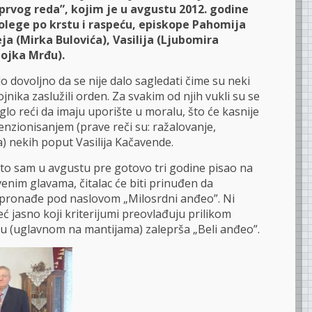
rvog reda”, kojim je u avgustu 2012. godine
kolege po krstu i raspeću, episkope Pahomija
eja (Mirka Bulovića), Vasilija (Ljubomira
Gojka Mrđu).
ilo dovoljno da se nije dalo sagledati čime su neki
jnika zaslužili orden. Za svakim od njih vukli su se
glo reći da imaju uporište u moralu, što će kasnije
enzionisanjem (prave reči su: ražalovanje,
la) nekih poput Vasilija Kačavende.
to sam u avgustu pre gotovo tri godine pisao na
enim glavama, čitalac će biti prinuđen da
pronađe pod naslovom „Milosrdni anđeo”. Ni
eć jasno koji kriterijumi preovlađuju prilikom
u (uglavnom na mantijama) zaleprša „Beli anđeo”.