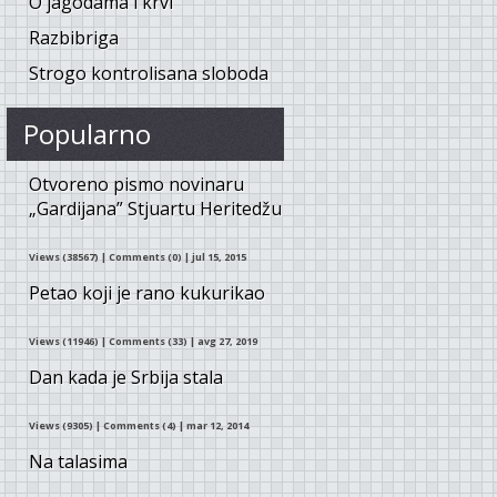
O jagodama i krvi
Razbibriga
Strogo kontrolisana sloboda
Popularno
Otvoreno pismo novinaru
„Gardijana” Stjuartu Heritedžu
Views (38567)
|
Comments (0)
| jul 15, 2015
Petao koji je rano kukurikao
Views (11946)
|
Comments (33)
| avg 27, 2019
Dan kada je Srbija stala
Views (9305)
|
Comments (4)
| mar 12, 2014
Na talasima