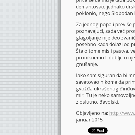
priča se da mu je tada pokl
demantovao, jednako drsko
poklonio, nego Slobodan M
Za jednog popa i previše p
poznavajući, sada već pro
glagoljanje nije deo zvan
posebno kada dolazi od p
Šta o tome misli pastva, v
proniknemo li dublje u nje
gnušanje.
Iako sam siguran da bi mno
savetovao nikome da prihv
gvožđa ukrašenog đinđuvam
mir. Tu je neko samovolj
zloslutno, đavolski.
Objavljeno na:
http://www.
januar 2015.