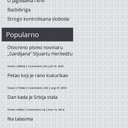
O jagodama i krvi
Razbibriga
Strogo kontrolisana sloboda
Popularno
Otvoreno pismo novinaru
„Gardijana” Stjuartu Heritedžu
Views (38564)
|
Comments (0)
| jul 15, 2015
Petao koji je rano kukurikao
Views (11946)
|
Comments (33)
| avg 27, 2019
Dan kada je Srbija stala
Views (9305)
|
Comments (4)
| mar 12, 2014
Na talasima