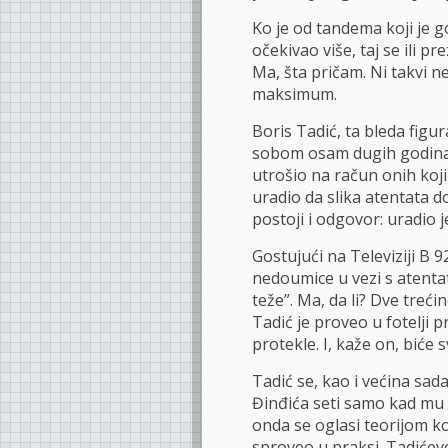
Ko je od tandema koji je
očekivao više, taj se ili pre
Ma, šta pričam. Ni takvi n
maksimum.
Boris Tadić, ta bleda figu
sobom osam dugih godina z
utrošio na račun onih koji 
uradio da slika atentata dob
postoji i odgovor: uradio je
Gostujući na Televiziji B 9
nedoumice u vezi s atentat
teže”. Ma, da li? Dve treć
Tadić je proveo u fotelji p
protekle. I, kaže on, biće
Tadić se, kao i većina sad
Đinđića seti samo kad mu 
onda se oglasi teorijom ko
sproveo u praksi. Tadiće