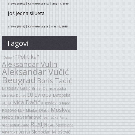
Views (8567)
|
Comments (10)
| avg 17, 2019
Još jedna silueta
Views (5916)
|
Comments (1)
| mar 10, 2015
Tagovi
"Politika"
"Oskar"
Aleksandar Vulin
Aleksandar Vučić
Beograd
Boris Tadić
Bratislav Gašić
Brisel
Demokratska
Evropa
EU
Evropska
stranka
Dunav
Ivica Dačić
unija
Jugoslavija
Kijev
Moskva
Kosovo
LDP
Mlađan DInkić
Nebojša Stefanović
Nemačka
Pariz
Rusija
Sjedinjene
predsednik vlade
SAD
Slobodan Milošević
Američke Države