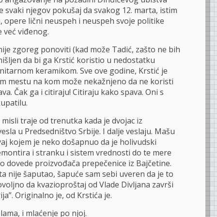
e svaki njegov pokušaj da svakog 12. marta, istim
, opere lični neuspeh i neuspeh svoje politike
 već viđenog.
nije zgoreg ponoviti (kad može Tadić, zašto ne bih
šljen da bi ga Krstić koristio u nedostatku
anitarnom keramikom. Sve ove godine, Krstić je
nom mestu na kom može nekažnjeno da ne koristi
va. Čak ga i citiraju! Citiraju kako spava. Oni s
upatilu.
misli traje od trenutka kada je dvojac iz
sla u Predsedništvo Srbije. I dalje veslaju. Mašu
vaj kojem je neko došapnuo da je holivudski
montira i stranku i sistem vrednosti do te mere
deo dovede proizvođača prepečenice iz Bajčetine.
ta nije šaputao, šapuće sam sebi uveren da je to
voljno da kvazioproštaj od Vlade Divljana završi
ja”. Originalno je, od Krstića je.
ama, i mlaćenje po njoj.