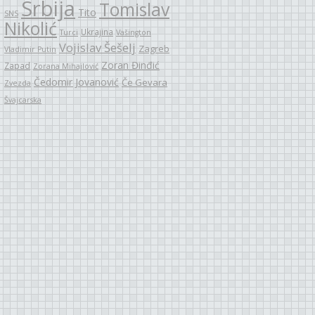
Srbija
Tomislav
Tito
SNS
Nikolić
Ukrajina
Turci
Vašington
Vojislav Šešelj
Zagreb
Vladimir Putin
Zoran Đinđić
Zapad
Zorana Mihajlović
Čedomir Jovanović
Če Gevara
Zvezda
Švajcarska