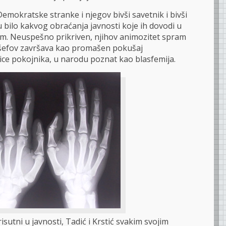
Demokratske stranke i njegov bivši savetnik i bivši
u bilo kakvog obraćanja javnosti koje ih dovodi u
om. Neuspešno prikriven, njihov animozitet spram
ili šefov završava kao promašen pokušaj
ce pokojnika, u narodu poznat kao blasfemija.
sutni u javnosti, Tadić i Krstić svakim svojim