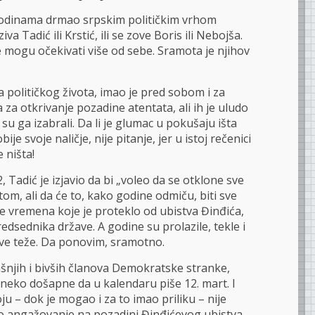
 godinama drmao srpskim političkim vrhom
ziva Tadić ili Krstić, ili se zove Boris ili Nebojša.
e mogu očekivati više od sebe. Sramota je njihov
ra političkog života, imao je pred sobom i za
a otkrivanje pozadine atentata, ali ih je uludo
su ga izabrali. Da li je glumac u pokušaju išta
ije svoje naličje, nije pitanje, jer u istoj rečenici
 ništa!
2, Tadić je izjavio da bi „voleo da se otklone sve
om, ali da će to, kako godine odmiču, biti sve
ine vremena koje je proteklo od ubistva Đinđića,
redsednika države. A godine su prolazile, tekle i
 sve teže. Da ponovim, sramotno.
ašnjih i bivših članova Demokratske stranke,
neko došapne da u kalendaru piše 12. mart. I
ju – dok je mogao i za to imao priliku – nije
vo angažovanje na pozadini Đinđićevog ubistva