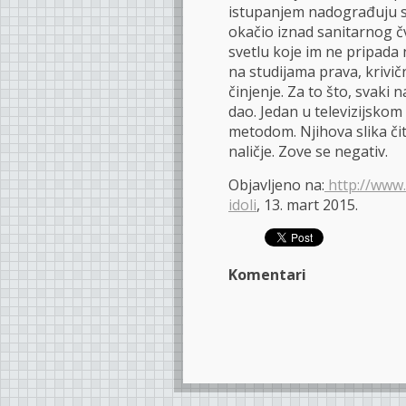
istupanjem nadograđuju sli
okačio iznad sanitarnog čv
svetlu koje im ne pripada 
na studijama prava, krivičn
činjenje. Za to što, svaki 
dao. Jedan u televizijsko
metodom. Njihova slika čit
naličje. Zove se negativ.
Objavljeno na:
http://www.
idoli
, 13. mart 2015.
Komentari