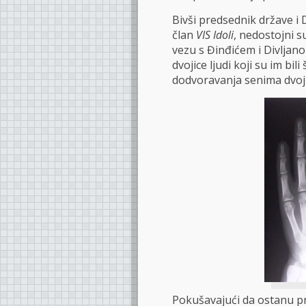
Bivši predsednik države i 
član
VIS Idoli
, nedostojni s
vezu s Đinđićem i Divljan
dvojice ljudi koji su im b
dodvoravanja senima dvoji
Pokušavajući da ostanu pri