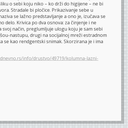
ku o sebi koju niko – ko drži do higijene – ne bi
ora. Stradale bi pločice. Prikazivanje sebe u
naziva se lažno predstavljanje a ono je, izučava se
o delo. Krivica po dva osnova: za činjenje i ne
na svoj način, preglumljuje ulogu koju je sam sebi
m šou-nastupu, drugi na socijalnoj mreži estradnom
a se kao rendgentski snimak. Skorzirana je i ima
dnevno.rs/info/drustvo/49719/kolumna-lazni-