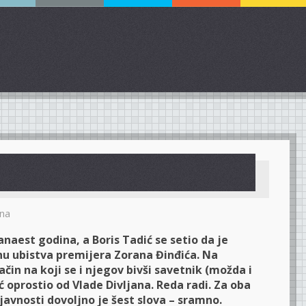
na
anaest godina, a Boris Tadić se setio da je
nu ubistva premijera Zorana Đinđića. Na
ačin na koji se i njegov bivši savetnik (možda i
ć oprostio od Vlade Divljana. Reda radi. Za oba
avnosti dovoljno je šest slova ­– sramno.