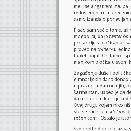
meri se angstremima, pa j
redosledom reči u rečenici
samo izanđalo ponavljanje
Pisao sam već o tome, ali 
mogao ja!) da je
twitter
osmi
prostorije s pločicama i s
proveo na
twitter
-u, jedi
toalet-papir. On tamo i spa
manjkom pločica u svom k
Zagađenje duša i političke 
gimnazijskih dana doneo ve
u prazno. Jedan od njih, o
šarmantan, uspeo je da de
da u stolicu u kojoj je se
Ovaj drugi, kojem niko niš
što se zadesio u
Idolima
do
rečenicom: „Ostalo je istori
Sve prethodno je prazna sl