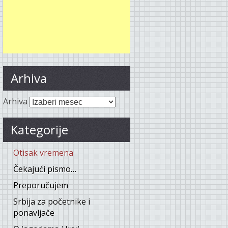
Arhiva
Arhiva
Kategorije
Otisak vremena
Čekajući pismo…
Preporučujem
Srbija za početnike i
ponavljače