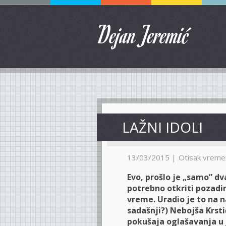
Dejan Jeremić
LAŽNI IDOLI
13/03/2015 |
Otisak vreme
Evo, prošlo je „samo” dv
potrebno otkriti pozadi
vreme. Uradio je to na n
sadašnji?) Nebojša Krsti
pokušaja oglašavanja u j