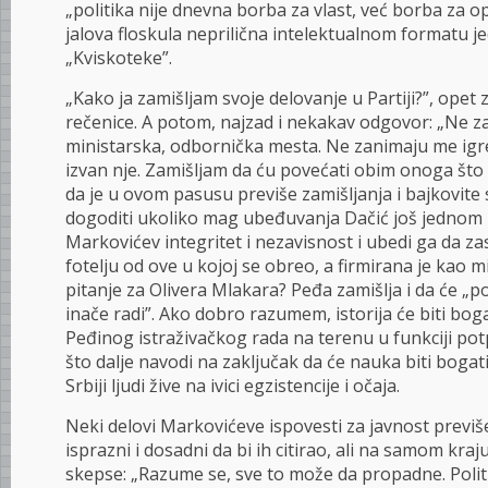
„politika nije dnevna borba za vlast, već borba za o
jalova floskula neprilična intelektualnom formatu 
„Kviskoteke”.
„Kako ja zamišljam svoje delovanje u Partiji?”, opet 
rečenice. A potom, najzad i nekakav odgovor: „Ne z
ministarska, odbornička mesta. Ne zanimaju me igre m
izvan nje. Zamišljam da ću povećati obim onoga što i
da je u ovom pasusu previše zamišljanja i bajkovite s
dogoditi ukoliko mag ubeđuvanja Dačić još jednom
Markovićev integritet i nezavisnost i ubedi ga da z
fotelju od ove u kojoj se obreo, a firmirana je kao min
pitanje za Olivera Mlakara? Peđa zamišlja i da će „p
inače radi”. Ako dobro razumem, istorija će biti boga
Peđinog istraživačkog rada na terenu u funkciji po
što dalje navodi na zaključak da će nauka biti bogat
Srbiji ljudi žive na ivici egzistencije i očaja.
Neki delovi Markovićeve ispovesti za javnost previše
isprazni i dosadni da bi ih citirao, ali na samom kra
skepse: „Razume se, sve to može da propadne. Politi