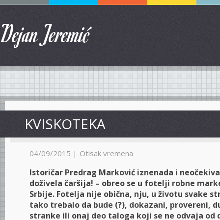
Dejan Jeremić
KVISKOTEKA
04/09/2015 |
Otisak vremena
Istoričar Predrag Marković iznenada i neočekiva
doživela čaršija! – obreo se u fotelji robne marke
Srbije. Fotelja nije obična, nju, u životu svake str
tako trebalo da bude (?), dokazani, provereni, d
stranke ili onaj deo taloga koji se ne odvaja od