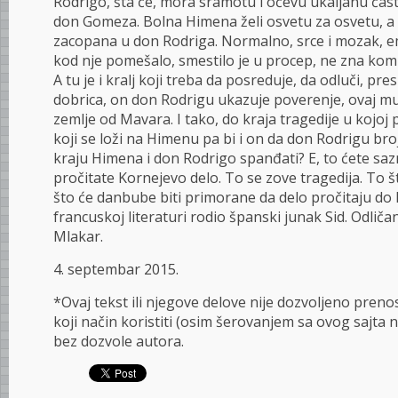
Rodrigo, šta će, mora sramotu i očevu ukaljanu čast
don Gomeza. Bolna Himena želi osvetu za osvetu, a 
zacopana u don Rodriga. Normalno, srce i mozak, em
kod nje pomešalo, smestilo je u procep, ne zna kom b
A tu je i kralj koji treba da posreduje, da odluči, presu
dobrica, on don Rodrigu ukazuje poverenje, ovaj mu 
zemlje od Mavara. I tako, do kraja tragedije u kojoj 
koji se loži na Himenu pa bi i on da don Rodrigu broji
kraju Himena i don Rodrigo spanđati? E, to ćete sa
pročitate Kornejevo delo. To se zove tragedija. To št
što će danbube biti primorane da delo pročitaju do k
francuskoj literaturi rodio španski junak Sid. Odličan
Mlakar.
4. septembar 2015.
*Ovaj tekst ili njegove delove nije dozvoljeno prenosit
koji način koristiti (osim šerovanjem sa ovog sajta n
bez dozvole autora.