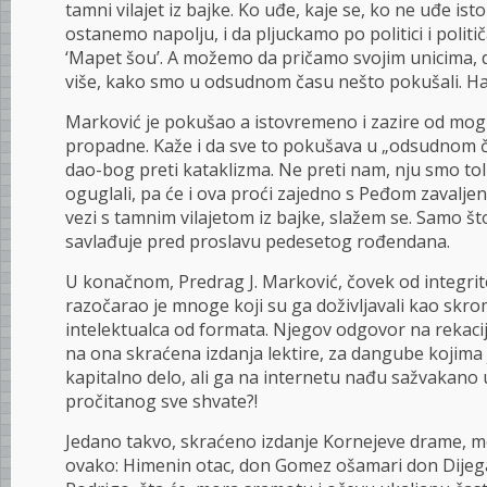
tamni vilajet iz bajke. Ko uđe, kaje se, ko ne uđe is
ostanemo napolju, i da pljuckamo po politici i politi
‘Mapet šou’. A možemo da pričamo svojim unicima, 
više, kako smo u odsudnom času nešto pokušali. H
Marković je pokušao a istovremeno i zazire od mog
propadne. Kaže i da sve to pokušava u „odsudnom 
dao-bog preti kataklizma. Ne preti nam, nju smo toli
oguglali, pa će i ova proći zajedno s Peđom zavaljen
vezi s tamnim vilajetom iz bajke, slažem se. Samo što
savlađuje pred proslavu pedesetog rođendana.
U konačnom, Predrag J. Marković, čovek od integrite
razočarao je mnoge koji su ga doživljavali kao skr
intelektualca od formata. Njegov odgovor na rekaci
na ona skraćena izdanja lektire, za dangube kojima 
kapitalno delo, ali ga na internetu nađu sažvakano u
pročitanog sve shvate?!
Jedano takvo, skraćeno izdanje Kornejeve drame, mo
ovako: Himenin otac, don Gomez ošamari don Dijeg