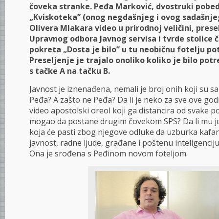
čoveka stranke. Peđa Marković, dvostruki pobed
„Kviskoteka” (onog negdašnjeg i ovog sadašnjeg!
Olivera Mlakara video u prirodnoj veličini, presel
Upravnog odbora Javnog servisa i tvrde stolice 
pokreta „Dosta je bilo” u tu neobičnu fotelju p
Preseljenje je trajalo onoliko koliko je bilo pot
s tačke A na tačku B.
Javnost je iznenađena, nemali je broj onih koji su s
Peđa? A zašto ne Peđa? Da li je neko za sve ove god
video apostolski oreol koji ga distancira od svake p
mogao da postane drugim čovekom SPS? Da li mu je 
koja će pasti zbog njegove odluke da uzburka kafan
javnost, radne ljude, građane i poštenu inteligencij
Ona je srođena s Peđinom novom foteljom.