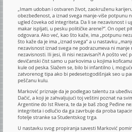
„Imam udoban i ostvaren život, zaokruženu karijeru
obezbeđenost, a iznad svega manje-više potpunu n
ugled čoveka od integriteta. Da li se nezavisnost i ug
makar ispljati, u pesku političke arene?”. On opet pi
odgovara. Ako već, kao što kaže, ima „potpunu nezav
što kaže da je ima „iznad svega” a u nastavku „man
nezavisnost iznad svega ne podrazumeva ni manje n
nezavisnosti. Ili jesi, ili nisi nezavisan?! A pošto već
devičanski čist samo u parkovima u kojima koficama
kule od peska. Slažem se, bilo bi infantilno i, moguće 
zatvorenog tipa ako bi pedesetogodišnjak seo u par
peščanu kulu.
Marković priznaje da je podlegao talentu za ubeđiva
Dačić, a koji je zahvaljujući toj veštini poznat na sv
Argentine do Ist Rivera, te da je baš zbog Peđine ne
integriteta i odlučio da ga zavrbuje da proba tapa
fotelje stranke sa Studentskog trga.
U nastavku svog propiranja savesti Marković pomin