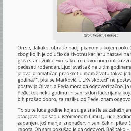
Izvor: Večernje novosti
On se, dakako, obratio naciji pismom u kojem poku
zbog kojih je odlučio da životnu karijeru nastavi na 
glavi stanovnika. Evo kako to u izvornom obliku zvuč
pedeseti rođendan. Ljudi svašta čine u tim godinama
je ovaj dramatičan preokret u mom životu takva jed
godina? ”, pita se Marković. U „Kviskoteci” ne postavl
postavlja Oliver, a Peđa mora da odgovori tačno. Ja 
Peđe, tek neku godinu i nisam sklon ludorijama koje
bih prošao dobro, za razliku od Peđe, znam odgovo
To su te lude godine koje su ga snašle sa zakašnjen
otac Jovan opisao u istoimenom filmu („Lude godine”
zapanjen, još manje iznenađen; nisam čak ni pitao
rabota. On sam pokušao je da odgovori. Baš tako –