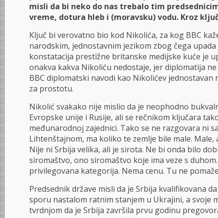
misli da bi neko do nas trebalo tim predsednici
vreme, dotura hleb i (moravsku) vodu. Kroz klju
Ključ bi verovatno bio kod Nikolića, za kog BBC ka
narodskim, jednostavnim jezikom zbog čega upada 
konstatacija prestižne britanske medijske kuće je 
onakva kakva Nikoliću nedostaje, jer diplomatija ne
BBC diplomatski navodi kao Nikolićev jednostavan n
za prostotu.
Nikolić svakako nije mislio da je neophodno bukvalno
Evropske unije i Rusije, ali se rečnikom ključara ta
međunarodnoj zajednici. Tako se ne razgovara ni s
Lihtenštajnom, ma koliko te zemlje bile male. Male, 
Nije ni Srbija velika, ali je sirota. Ne bi onda bilo do
siromaštvo, ono siromaštvo koje ima veze s duhom.
privilegovana kategorija. Nema cenu. Tu ne pomaže
Predsednik države misli da je Srbija kvalifikovana d
sporu nastalom ratnim stanjem u Ukrajini, a svoje m
tvrdnjom da je Srbija završila prvu godinu pregovor