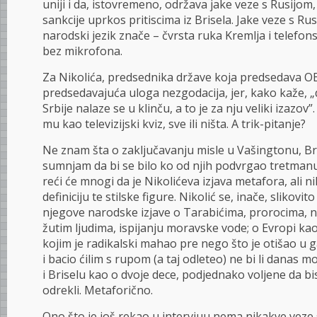
uniji i da, istovremeno, održava jake veze s Rusijom,
sankcije uprkos pritiscima iz Brisela. Jake veze s R
narodski jezik znače – čvrsta ruka Kremlja i telefon
bez mikrofona.
Za Nikolića, predsednika države koja predsedava O
predsedavajuća uloga nezgodacija, jer, kako kaže, 
Srbije nalaze se u klinču, a to je za nju veliki izazov”
mu kao televizijski kviz, sve ili ništa. A trik-pitanje?
Ne znam šta o zaključavanju misle u Vašingtonu, Bris
sumnjam da bi se bilo ko od njih podvrgao tretma
reći će mnogi da je Nikolićeva izjava metafora, ali n
definiciju te stilske figure. Nikolić se, inače, slikovi
njegove narodske izjave o Tarabićima, prorocima,
žutim ljudima, ispijanju moravske vode; o Evropi k
kojim je radikalski mahao pre nego što je otišao u
i bacio ćilim s rupom (a taj odleteo) ne bi li danas
i Briselu kao o dvoje dece, podjednako voljene da bi
odrekli. Metaforično.
Ono što je još rekao u intervjuu nema nikakve veze