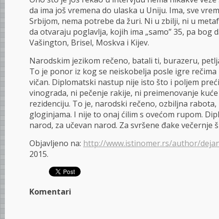
da ima još vremena do ulaska u Uniju. Ima, sve vrem
Srbijom, nema potrebe da žuri. Ni u zbilji, ni u met
da otvaraju poglavlja, kojih ima „samo” 35, pa bog da
Vašington, Brisel, Moskva i Kijev.
Narodskim jezikom rečeno, batali ti, burazeru, petlja
To je ponor iz kog se neiskobelja posle igre rečima 
vičan. Diplomatski nastup nije isto što i poljem preć
vinograda, ni pečenje rakije, ni preimenovanje kuć
rezidenciju. To je, narodski rečeno, ozbiljna rabota
gloginjama. I nije to onaj ćilim s ovećom rupom. Dipl
narod, za učevan narod. Za svršene đake večernje š
Objavljeno na:
http://www.istinomer.rs/author/dejan
2015.
Komentari