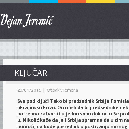
Dejan Jeremić
KLJUČAR
23/01/2015 |
Otisak vremena
Sve pod ključ! Tako bi predsednik Srbije Tomisla
ukrajinsku krizu. On misli da bi predsednike nek
potrebno zatvoriti u jednu sobu dok ne reše pro
u, Nikolić kaže da je i Srbija spremna da u tim
pomoći, da bude posrednik u postizanju mirno