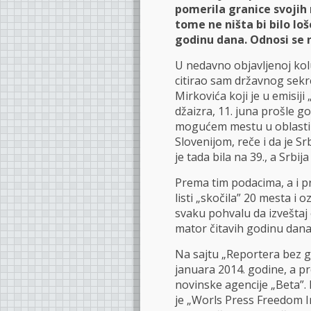
pomerila granice svojih 
tome ne ništa bi bilo loš
godinu dana. Odnosi se 
U nedavno objavljenoj ko
citirao sam državnog sekr
Mirkovića koji je u emisiji
džaizra, 11. juna prošle go
mogućem mestu u oblasti m
Slovenijom, reče i da je Sr
je tada bila na 39., a Srbij
Prema tim podacima, a i p
listi „skočila” 20 mesta i o
svaku pohvalu da izvešta
mator čitavih godinu dana
Na sajtu „Reportera bez gr
januara 2014. godine, a pr
novinske agencije „Beta”. 
je „Worls Press Freedom In