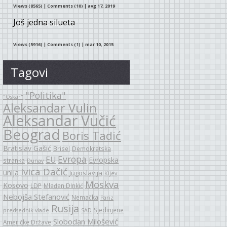
Views (8565)
|
Comments (10)
| avg 17, 2019
Još jedna silueta
Views (5916)
|
Comments (1)
| mar 10, 2015
Tagovi
"Politika"
"Oskar"
Aleksandar Vulin
Aleksandar Vučić
Beograd
Boris Tadić
Bratislav Gašić
Brisel
Demokratska
Evropa
EU
Evropska
stranka
Dunav
Ivica Dačić
unija
Jugoslavija
Kijev
Moskva
Kosovo
LDP
Mlađan DInkić
Nebojša Stefanović
Nemačka
Pariz
Rusija
Sjedinjene
predsednik vlade
SAD
Slobodan Milošević
Američke Države