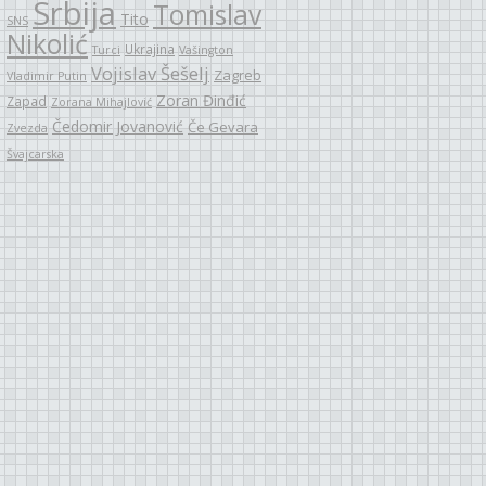
Srbija
Tomislav
Tito
SNS
Nikolić
Ukrajina
Turci
Vašington
Vojislav Šešelj
Zagreb
Vladimir Putin
Zoran Đinđić
Zapad
Zorana Mihajlović
Čedomir Jovanović
Če Gevara
Zvezda
Švajcarska