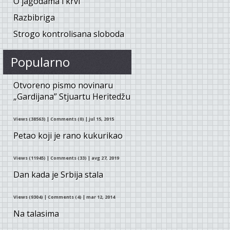
O jagodama i krvi
Razbibriga
Strogo kontrolisana sloboda
Popularno
Otvoreno pismo novinaru
„Gardijana” Stjuartu Heritedžu
Views (38563)
|
Comments (0)
| jul 15, 2015
Petao koji je rano kukurikao
Views (11945)
|
Comments (33)
| avg 27, 2019
Dan kada je Srbija stala
Views (9304)
|
Comments (4)
| mar 12, 2014
Na talasima