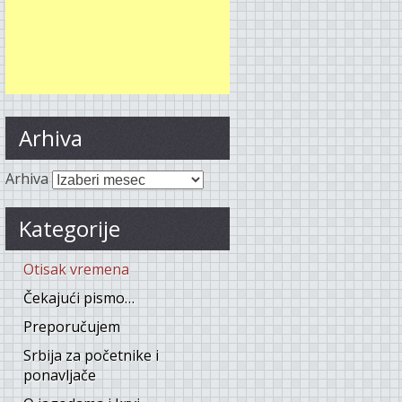
Arhiva
Arhiva
Kategorije
Otisak vremena
Čekajući pismo…
Preporučujem
Srbija za početnike i
ponavljače