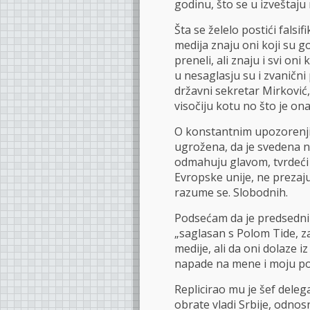
godinu, što se u izveštaju
Šta se želelo postići falsi
medija znaju oni koji su g
preneli, ali znaju i svi on
u nesaglasju su i zvanični
državni sekretar Mirković, 
visočiju kotu no što je on
O konstantnim upozorenji
ugrožena, da je svedena 
odmahuju glavom, tvrdeći
Evropske unije, ne prezaju
razume se. Slobodnih.
Podsećam da je predsednik 
„saglasan s Polom Tide, z
medije, ali da oni dolaze i
napade na mene i moju po
Replicirao mu je šef deleg
obrate vladi Srbije, odno