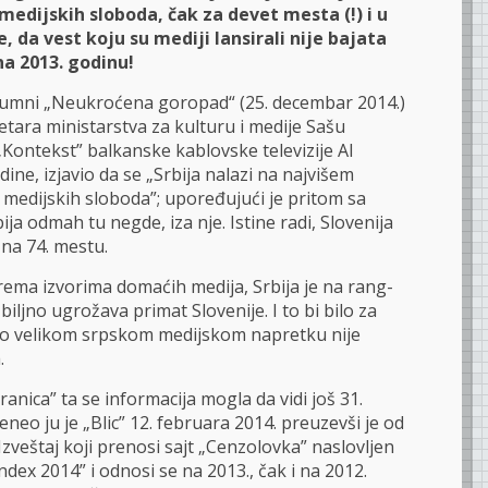
medijskih sloboda, čak za devet mesta (!) i u
e, da vest koju su mediji lansirali nije bajata
na 2013. godinu!
lumni „Neukroćena goropad“ (25. decembar 2014.)
etara ministarstva za kulturu i medije Sašu
 „Kontekst” balkanske kablovske televizije Al
dine, izjavio da se „Srbija nalazi na najvišem
edijskih sloboda”; upoređujući je pritom sa
bija odmah tu negde, iza nje. Istine radi, Slovenija
a na 74. mestu.
rema izvorima domaćih medija, Srbija je na rang-
zbiljno ugrožava primat Slovenije. I to bi bilo za
j o velikom srpskom medijskom napretku nije
.
anica” ta se informacija mogla da vidi još 31.
eneo ju je „Blic” 12. februara 2014. preuzevši je od
Izveštaj koji prenosi sajt „Cenzolovka” naslovljen
dex 2014” i odnosi se na 2013., čak i na 2012.