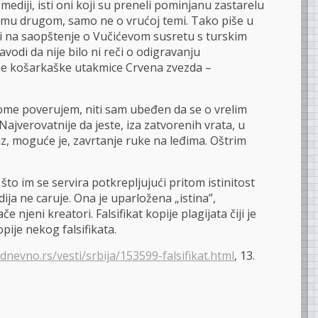
mediji, isti oni koji su preneli pominjanu zastarelu
emu drugom, samo ne o vrućoj temi. Tako piše u
či na saopštenje o Vučićevom susretu s turskim
di da nije bilo ni reči o odigravanju
e košarkaške utakmice Crvena zvezda –
me poverujem, niti sam ubeđen da se o vrelim
ajverovatnije da jeste, iza zatvorenih vrata, u
 uz, moguće je, zavrtanje ruke na leđima. Oštrim
što im se servira potkrepljujući pritom istinitost
ija ne caruje. Ona je uparložena „istina”,
 njeni kreatori. Falsifikat kopije plagijata čiji je
pije nekog falsifikata.
nevno.rs/vesti/srbija/153599-falsifikat.html
, 13.