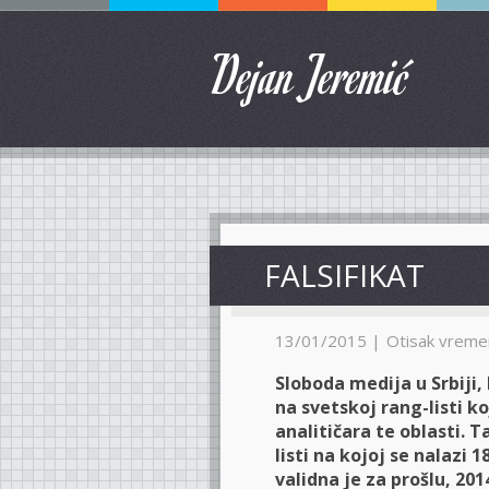
Dejan Jeremić
FALSIFIKAT
13/01/2015 |
Otisak vreme
Sloboda medija u Srbiji,
na svetskoj rang-listi k
analitičara te oblasti. T
listi na kojoj se nalazi 
validna je za prošlu, 201