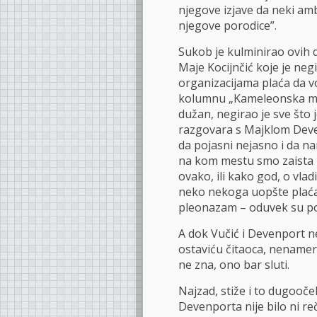
njegove izjave da neki amba
njegove porodice”.
Sukob je kulminirao ovih 
Maje Kocijnčić koje je neg
organizacijama plaća da v
kolumnu „Kameleonska mimik
dužan, negirao je sve što j
razgovara s Majklom Deve
da pojasni nejasno i da n
na kom mestu smo zaista r
ovako, ili kako god, o vla
neko nekoga uopšte plaća i
pleonazam – oduvek su pos
A dok Vučić i Devenport ne
ostaviću čitaoca, nenamern
ne zna, ono bar sluti.
Najzad, stiže i to dugooče
Devenporta nije bilo ni 