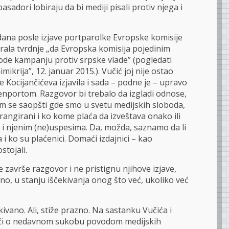
sadori lobiraju da bi mediji pisali protiv njega i
dana posle izjave portparolke Evropske komisije
irala tvrdnje „da Evropska komisija pojedinim
ode kampanju protiv srpske vlade” (pogledati
rija”, 12. januar 2015.). Vučić joj nije ostao
e Kocijančićeva izjavila i sada – podne je – upravo
nportom. Razgovor bi trebalo da izgladi odnose,
am se saopšti gde smo u svetu medijskih sloboda,
angirani i ko kome plaća da izveštava onako ili
di i njenim (ne)uspesima. Da, možda, saznamo da li
 ko su plaćenici. Domaći izdajnici – kao
tojali.
 završe razgovor i ne pristignu njihove izjave,
o, u stanju iščekivanja onog što već, ukoliko već
kivano. Ali, stiže prazno. Na sastanku Vučića i
reči o nedavnom sukobu povodom medijskih