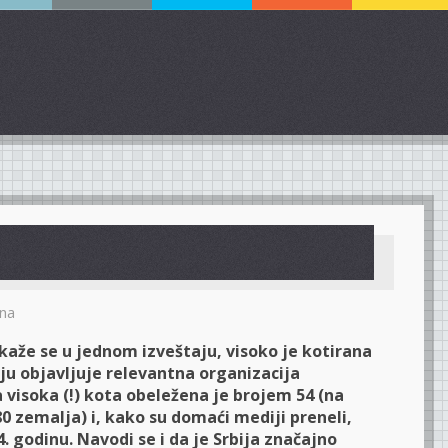
na
 kaže se u jednom izveštaju, visoko je kotirana
oju objavljuje relevantna organizacija
a visoka (!) kota obeležena je brojem 54 (na
180 zemalja) i, kako su domaći mediji preneli,
4. godinu. Navodi se i da je Srbija značajno