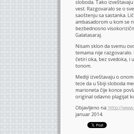
sloboda. Tako izveštavaju 
vest. Razgovaralo se o sv
saoštenju sa sastanka. Li
ambasadorom u kom se navo
bezbednosno visokorizičn
Galatasaraj.
Nisam sklon da svemu ovo
temama nije razgovaralo. N
četiri oka, bez svedoka, i
tonom.
Mediji izveštavaju o onom 
teze da u Sbiji sloboda med
marioneta čije konce povlače
original odavno plagijat ko
Objavljeno na:
http://www.d
januar 2014.