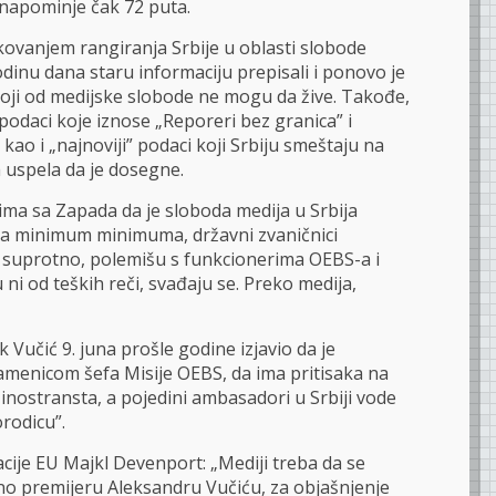
 napominje čak 72 puta.
fikovanjem rangiranja Srbije u oblasti slobode
odinu dana staru informaciju prepisali i ponovo je
i koji od medijske slobode ne mogu da žive. Takođe,
 podaci koje iznose „Reporeri bez granica” i
kao i „najnoviji” podaci koji Srbiju smeštaju na
a uspela da je dosegne.
ma sa Zapada da je sloboda medija u Srbija
na minimum minimuma, državni zvaničnici
 suprotno, polemišu s funkcionerima OEBS-a i
 ni od teških reči, svađaju se. Preko medija,
Vučić 9. juna prošle godine izjavio da je
amenicom šefa Misije OEBS, da ima pritisaka na
z inostransta, a pojedini ambasadori u Srbiji vode
rodicu”.
acije EU Majkl Devenport: „Mediji treba da se
sno premijeru Aleksandru Vučiću, za objašnjenje