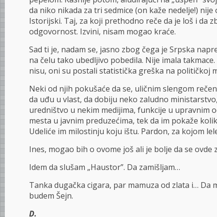
da niko nikada za tri sedmice (on kaže nedelje!) nije 
Istorijski. Taj, za koji prethodno reče da je loš i d
odgovornost. Izvini, nisam mogao kraće.
Sad ti je, nadam se, jasno zbog čega je Srpska nap
na čelu tako ubedljivo pobedila. Nije imala takmace. 
nisu, oni su postali statistička greška na političkoj 
Neki od njih pokušaće da se, uličnim slengom rečeno
da uđu u vlast, da dobiju neko zaludno ministarst
uredništvo u nekim medijima, funkcije u upravnim 
mesta u javnim preduzećima, tek da im pokaže koliko
Udeliće im milostinju koju ištu. Pardon, za kojom lel
Ines, mogao bih o ovome još ali je bolje da se ovde 
Idem da slušam „Haustor”. Da zamišljam…
Tanka dugačka cigara, par mamuza od zlata i… Da 
budem Šejn.
D.