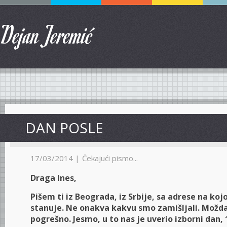
Dejan Jeremić
DAN POSLE
17/03/2014 |
Čekajući pismo...
Draga Ines,
Pišem ti iz Beograda, iz Srbije, sa adrese na koj
stanuje. Ne onakva kakvu smo zamišljali. Možda
pogrešno. Jesmo, u to nas je uverio izborni dan, 