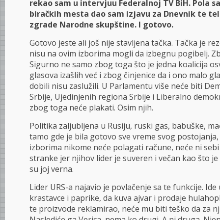
rekao sam u intervjuu Federalnoj TV BiH. Pola s
biračkih mesta dao sam izjavu za Dnevnik te tele
zgrade Narodne skupštine. I gotovo.
Gotovo jeste ali još nije stavljena tačka. Tačka je re
nisu na ovim izborima mogli da izbegnu pogibelj. Zb
Sigurno ne samo zbog toga što je jedna koalicija os
glasova izašlih već i zbog činjenice da i ono malo gl
dobili nisu zaslužili. U Parlamentu više neće biti D
Srbije, Ujedinjenih regiona Srbije i Liberalno demok
zbog toga neće plakati. Osim njih.
Politika zaljubljena u Rusiju, ruski gas, babuške, m
tamo gde je bila gotovo sve vreme svog postojanja, 
izborima nikome neće polagati račune, neće ni sebi
stranke jer njihov lider je suveren i večan kao što je 
su joj verna.
Lider URS-a najavio je povlačenje sa te funkcije. Ide 
krastavce i paprike, da kuva ajvar i prodaje hulahop
te proizvode reklamirao, neće mu biti teško da za nj
Naslediće ga Verica, nema ko drugi. A ni druga. Njen