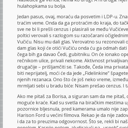
hulahopkama su bolja.
Jedan pasus, ovaj, moraću da posvetim i LDP-u. Zna
traćim veme. Onda da ga protraćim do kraja, do tačk
sve ne bi li prešli cenzus i plasirali se među Vučićeve
poltici verovali s razlogom su razočarani očigledn
Vučiću. Nisu mu dali glas. Verovatno su rezonovali 
dam glas koji će otići Vučiću onda ću ga odmah dat
čega bih ga davao Čedi, gubitniku. On će ionako ope
rečnikom ulice, privali nekome. Aktivnost privaljivanj
drugačije – prišljamčiti se. Takođe, Čeda ima privat
biti neprijatelj, moći će da jede „Fidelinkine” špaget
njenih rezanaca. Ono što će još neko vreme, između
mrmljati sebi u bradu biće: Nisam prešao cenzus. I t
Ako me pitaš za Borisa, a siguran sam da me pitaš, 
moguće kraće. Kad su svetla na biračkim mestima u
pozornice bljesnula, pred kamerama umalo nije za
Harison Ford u većini filmova. Rekao je da nije zado
i da za to preuzima odgovornost. Što se, rekli bi naš
pepelom. Kasnije potom, aludirajući na „uspeh” svoj