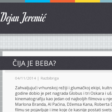
Dejan Jeremić
ČIJA JE BEBA?
04/11/2014 |
Razbibriga
Zahvaljujući vrhunskoj režiji i glumačkoj ekipi, kultn
godine dobio je pet nagrada Globus i tri Oskara i u
kinematografiju kao jedan od najboljih filmova u njen
Marlona Branda, Al Paćina, Džemsa Kana, Roberta D
filmu se pojavljuje i ime koje će kasnije postati svets