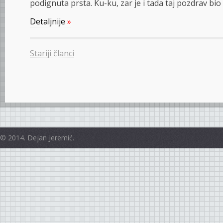
podignuta prsta. Ku-ku, zar je i tada taj pozdrav bio
Detaljnije
»
Stariji članci
© 2014. Dejan Jeremić.