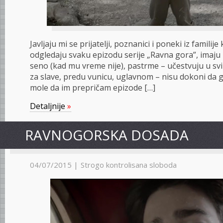
Javljaju mi se prijatelji, poznanici i poneki iz familije 
odgledaju svaku epizodu serije „Ravna gora”, imaju 
seno (kad mu vreme nije), pastrme – učestvuju u svi
za slave, predu vunicu, uglavnom – nisu dokoni da g
mole da im prepričam epizode […]
Detaljnije
»
RAVNOGORSKA DOSADA
04/07/2015 |
Strogo kontrolisana sloboda