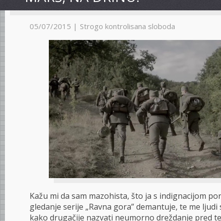
05/07/2015 |
Strogo kontrolisana sloboda
Kažu mi da sam mazohista, što ja s indignacijom po
gledanje serije „Ravna gora” demantuje, te me ljudi 
kako drugačije nazvati neumorno dreždanje pred te