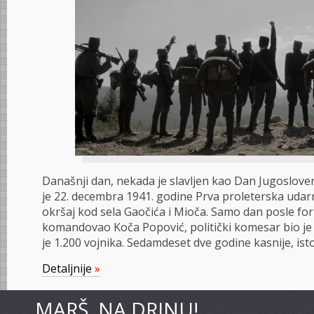
Današnji dan, nekada je slavljen kao Dan Jugoslove
je 22. decembra 1941. godine Prva proleterska udar
okršaj kod sela Gaočića i Mioča. Samo dan posle fo
komandovao Koča Popović, politički komesar bio je Fil
je 1.200 vojnika. Sedamdeset dve godine kasnije, is
Detaljnije
»
MARŠ, NA DRINU!