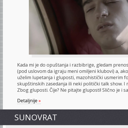
Kada mi je do opuštanja i razbibrige, gledam preno
(pod uslovom da igraju meni omiljeni klubovi) a, ako
uželim lupetanja i gluposti, mazohistički usmerim 
skupštinskih zasedanja ili neki politički talk show
Zbog gluposti. Čije? Ne pitajte gluposti! Slično je 
Detaljnije
»
SUNOVRAT