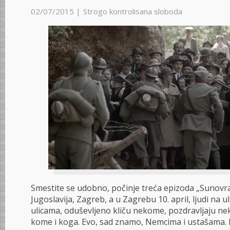
02/07/2015 |
Strogo kontrolisana sloboda
Smestite se udobno, počinje treća epizoda „Sunovrat
Jugoslavija, Zagreb, a u Zagrebu 10. april, ljudi na u
ulicama, oduševljeno kliču nekome, pozdravljaju n
kome i koga. Evo, sad znamo, Nemcima i ustašama. P