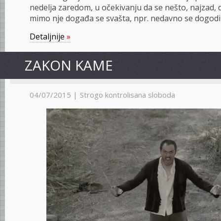
nedelja zaredom, u očekivanju da se nešto, najzad, d
mimo nje događa se svašta, npr. nedavno se dogodil
Detaljnije
»
ZAKON KAME
04/07/2015 |
Strogo kontrolisana sloboda