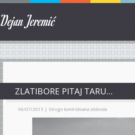
Dejan Jeremić
ZLATIBORE PITAJ TARU…
06/07/2015 |
Strogo kontrolisana sloboda