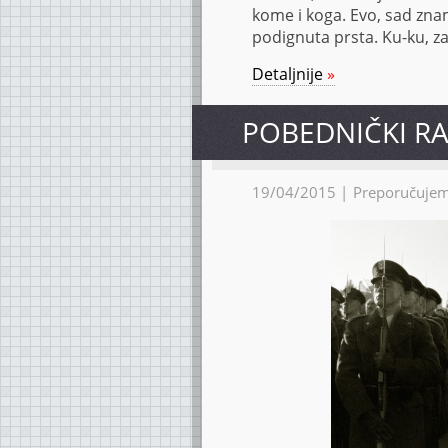
kome i koga. Evo, sad zna
podignuta prsta. Ku-ku, za
Detaljnije
»
PO­BED­NIČ­KI R
19/04/2015 |
Preporučuje