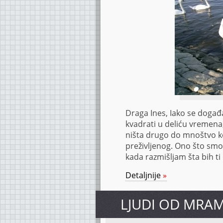
Draga Ines, Iako se događ
kvadrati u deliću vremena
ništa drugo do mnoštvo koj
preživljenog. Ono što smo u
kada razmišljam šta bih t
Detaljnije
»
LJUDI OD MRA