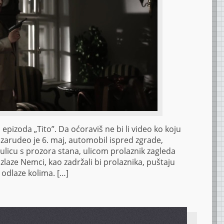
epizoda „Tito”. Da oćoraviš ne bi li video ko koju
zarudeo je 6. maj, automobil ispred zgrade,
licu s prozora stana, ulicom prolaznik zagleda
izlaze Nemci, kao zadržali bi prolaznika, puštaju
 odlaze kolima. […]