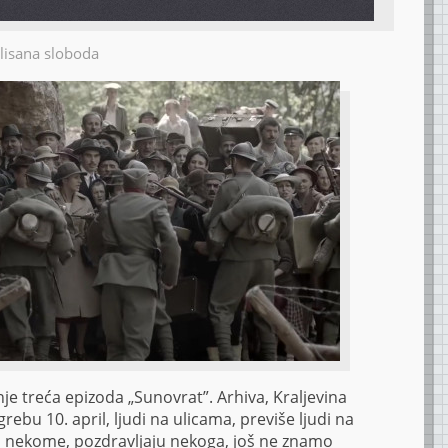
lisana sloboda
je treća epizoda „Sunovrat”. Arhiva, Kraljevina
grebu 10. april, ljudi na ulicama, previše ljudi na
u nekome, pozdravljaju nekoga, još ne znamo