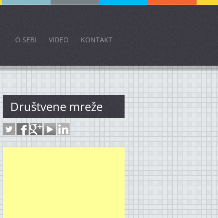
O SEBI
VIDEO
KONTAKT
Društvene mreže