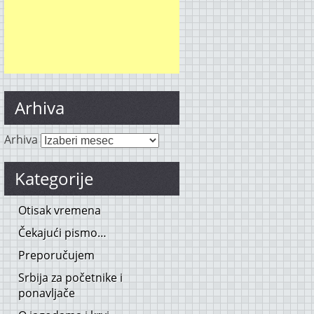
Arhiva
Arhiva
Kategorije
Otisak vremena
Čekajući pismo…
Preporučujem
Srbija za početnike i
ponavljače