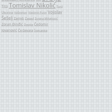
Tomislav Nikolić
Tito
Turci
Vojislav
Ukrajina
Vašington
Vladimir Putin
Šešelj
Zagreb
Zapad
Zorana Mihajlović
Zoran Đinđić
Čedomir
Zvezda
Jovanović
Če Gevara
Švajcarska