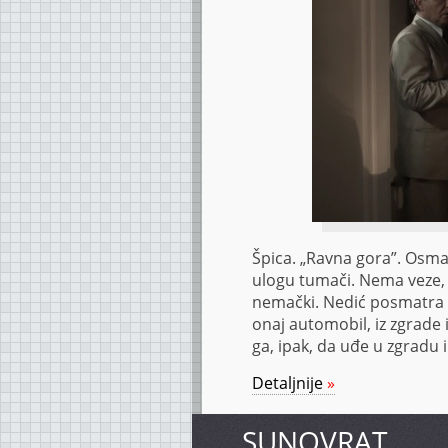
Špica. „Ravna gora”. Osma 
ulogu tumači. Nema veze, 
nemački. Nedić posmatra u
onaj automobil, iz zgrade 
ga, ipak, da uđe u zgradu i
Detaljnije
»
SUNOVRAT