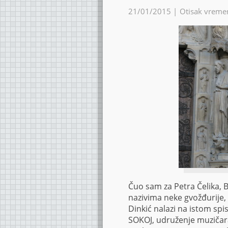
21/01/2015 |
Otisak vreme
Čuo sam za Petra Čelika, 
nazivima neke gvožđurije, 
Dinkić nalazi na istom sp
SOKOJ, udruženje muzičara