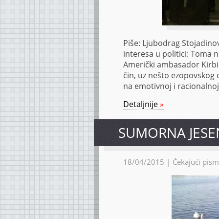
Piše: Ljubodrag Stojadinović
in­te­re­sa u po­li­ti­ci: To­m
Ame­rič­ki am­ba­sa­dor Kir­b
čin, uz ne­što ezo­pov­skog og
na emo­tiv­noj i ra­ci­o­nal­noj
Detaljnije
»
SUMORNA JESE
18/04/2015 |
Čekajući pism