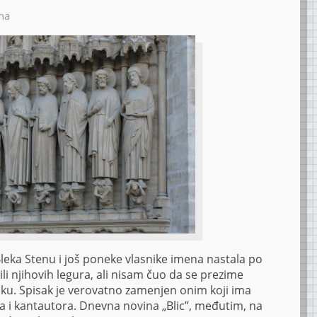
na
Bleka Stenu i još poneke vlasnike imena nastala po
ili njihovih legura, ali nisam čuo da se prezime
isku. Spisak je verovatno zamenjen onim koji ima
 i kantautora. Dnevna novina „Blic”, međutim, na