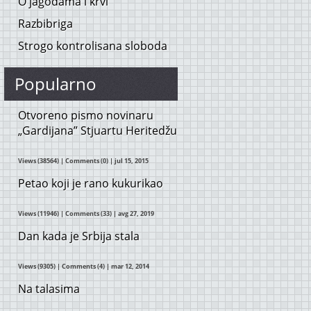
O jagodama i krvi
Razbibriga
Strogo kontrolisana sloboda
Popularno
Otvoreno pismo novinaru
„Gardijana” Stjuartu Heritedžu
Views (38564)
|
Comments (0)
| jul 15, 2015
Petao koji je rano kukurikao
Views (11946)
|
Comments (33)
| avg 27, 2019
Dan kada je Srbija stala
Views (9305)
|
Comments (4)
| mar 12, 2014
Na talasima