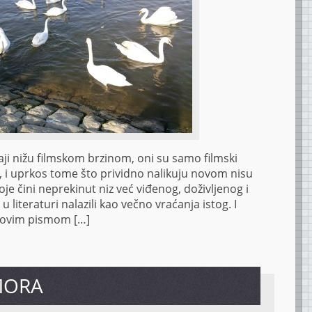
aji nižu filmskom brzinom, oni su samo filmski
, i uprkos tome što prividno nalikuju novom nisu
e čini neprekinut niz već viđenog, doživljenog i
 literaturi nalazili kao večno vraćanja istog. I
i ovim pismom […]
MORA