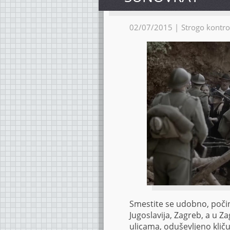
02/07/2015 |
Strogo kontro
Smestite se udobno, počin
Jugoslavija, Zagreb, a u Za
ulicama, oduševljeno klič