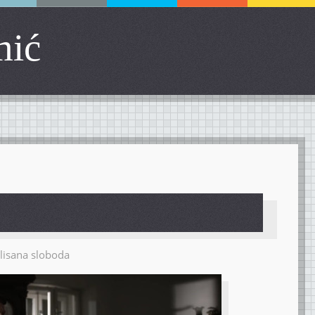
mić
lisana sloboda