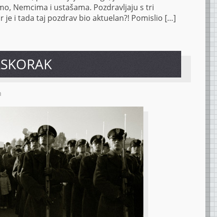
mo, Nemcima i ustašama. Pozdravljaju s tri
r je i tada taj pozdrav bio aktuelan?! Pomislio […]
AS­KO­RAK
m