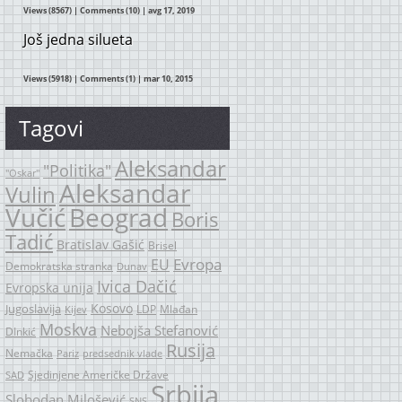
Views (8567)
|
Comments (10)
| avg 17, 2019
Još jedna silueta
Views (5918)
|
Comments (1)
| mar 10, 2015
Tagovi
Aleksandar
"Politika"
"Oskar"
Aleksandar
Vulin
Vučić
Beograd
Boris
Tadić
Bratislav Gašić
Brisel
Evropa
EU
Demokratska stranka
Dunav
Ivica Dačić
Evropska unija
Kosovo
Jugoslavija
LDP
Mlađan
Kijev
Moskva
Nebojša Stefanović
DInkić
Rusija
Nemačka
Pariz
predsednik vlade
Sjedinjene Američke Države
SAD
Srbija
Slobodan Milošević
SNS