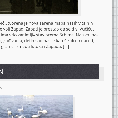
 Stvo­re­na je no­va ša­re­na ma­pa na­ših vi­tal­nih
a ne vo­li Za­pad, Za­pad je pre­stao da se divi Vu­či­ću.
i ima vr­lo za­ni­mljiv stav pre­ma Sr­bi­ma. Na svoj na­
ra­đi­va­nja, de­fi­ni­sao nas je kao ši­zo­fren na­rod,
 gra­ni­ci iz­me­đu Is­to­ka i Za­pa­da. […]
N
o...