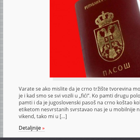
Varate se ako mislite da je crno tržište tvorevina 
je i kad smo se svi vozili u „fići”. Ko pamti drugu p
pamti i da je jugoslovenski pasoš na crno koštao koli
etiketom nesvrstanih svrstavao nas je u mobilnije 
vikend, tako mi u […]
Detaljnije
»