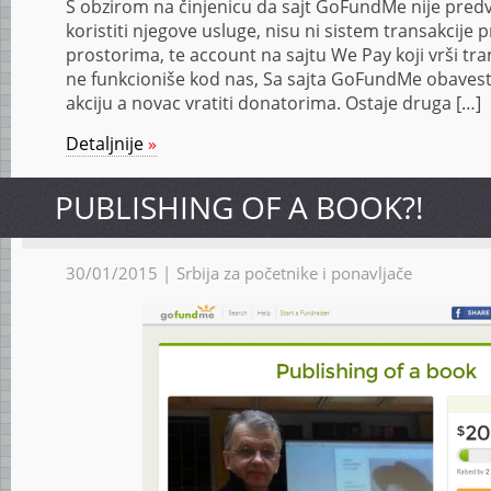
S obzirom na činjenicu da sajt GoFundMe nije predvi
koristiti njegove usluge, nisu ni sistem transakcije p
prostorima, te account na sajtu We Pay koji vrši tr
ne funkcioniše kod nas, Sa sajta GoFundMe obavestil
akciju a novac vratiti donatorima. Ostaje druga […]
Detaljnije
»
PUBLISHING OF A BOOK?!
30/01/2015 |
Srbija za početnike i ponavljače