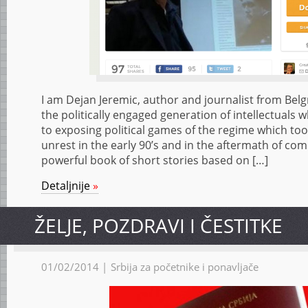
I am Dejan Jeremic, author and journalist from Belgr
the politically engaged generation of intellectuals 
to exposing political games of the regime which too
unrest in the early 90’s and in the aftermath of co
powerful book of short stories based on […]
Detaljnije
»
ŽELJE, POZDRAVI I ČESTITKE
01/02/2014 |
Srbija za početnike i ponavljače