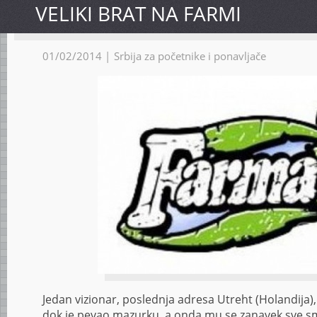
VELIKI BRAT NA FARMI
01/02/2014 |
Srbija za početnike i ponavljače
Jedan vizionar, poslednja adresa Utreht (Holandija), 
dok je pevao mazurku, a onda mu se zanavek sve smu