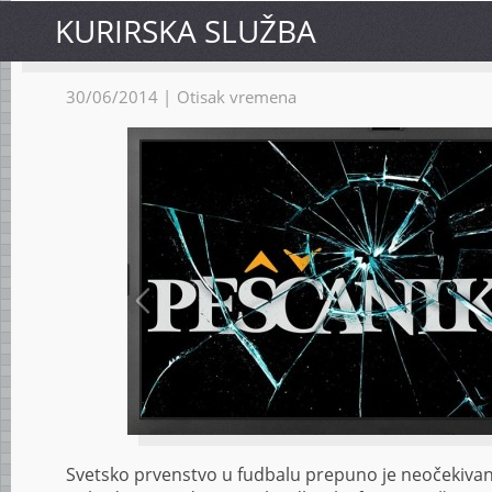
KURIRSKA SLUŽBA
30/06/2014 |
Otisak vremena
Svetsko prvenstvo u fudbalu prepuno je neočekivani