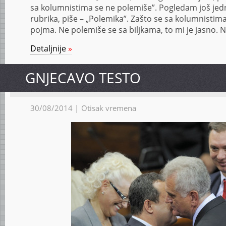
sa kolumnistima se ne polemiše”. Pogledam još je
rubrika, piše – „Polemika”. Zašto se sa kolumnist
pojma. Ne polemiše se sa biljkama, to mi je jasno. N
Detaljnije
»
GNJECAVO TESTO
30/08/2014 |
Otisak vremena