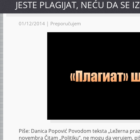
JESTE PLAGIJAT, NEĆU DA SE I
01/12/2014 |
Preporučujem
Piše: Danica Popović Povodom teksta „Ležerna prazni
novembra Čitam „Politiku”, ne mogu da verujem, piš