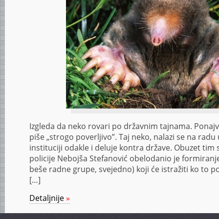
Izgleda da neko rovari po državnim tajnama. Ponajv
piše „strogo poverljivo”. Taj neko, nalazi se na radu
instituciji odakle i deluje kontra države. Obuzet ti
policije Nebojša Stefanović obelodanio je formiranje 
beše radne grupe, svejedno) koji će istražiti ko to p
[…]
Detaljnije
»