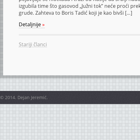
izgubila time što gasovod „Južni tok” neće proći pr
grude. Zahteva to Boris Tadić koji je kao bivši […]
Detaljnije
»
Stariji članci
© 2014. Dejan Jeremić.