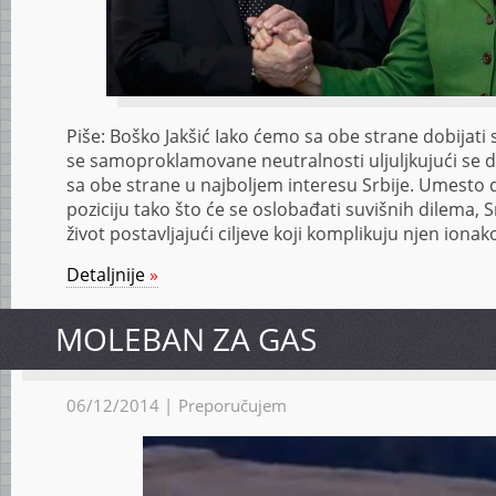
Piše: Boško Jakšić Iako ćemo sa obe strane dobijati 
se samoproklamovane neutralnosti uljuljkujući se d
sa obe strane u najboljem interesu Srbije. Umesto 
poziciju tako što će se oslobađati suvišnih dilema, 
život postavljajući ciljeve koji komplikuju njen iona
Detaljnije
»
MOLEBAN ZA GAS
06/12/2014 |
Preporučujem