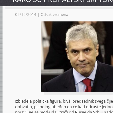
05/12/2014 |
Otisak vremena
Izbledela politička figura, bivši predsednik svega č
dohvatio, psiholog ubeđen da će kad odraste jedno
pojavljuje se niotkuda i traži od Rusije da Srbiji nad