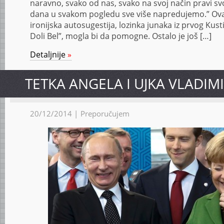
naravno, svako od nas, svako na svoj način pravi sv
dana u svakom pogledu sve više napredujemo.” Ova 
ironijska autosugestija, lozinka junaka iz prvog Kusti
Doli Bel”, mogla bi da pomogne. Ostalo je još […]
Detaljnije
»
TETKA ANGELA I UJKA VLADIM
20/12/2014 |
Preporučujem