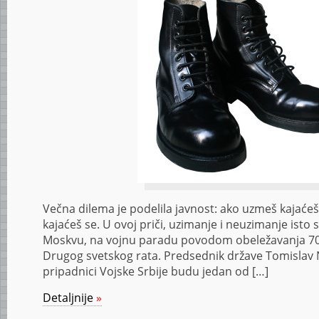
Večna dilema je podelila javnost: ako uzmeš kajaće
kajaćeš se. U ovoj priči, uzimanje i neuzimanje isto su 
Moskvu, na vojnu paradu povodom obeležavanja 70
Drugog svetskog rata. Predsednik države Tomislav N
pripadnici Vojske Srbije budu jedan od […]
Detaljnije
»