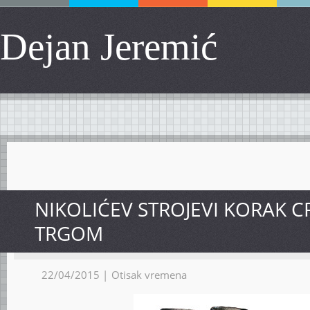
Dejan Jeremić
NIKOLIĆEV STROJEVI KORAK 
TRGOM
22/04/2015 |
Otisak vremena