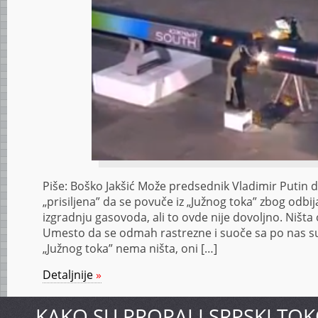
Piše: Boško Jakšić Može predsednik Vladimir Putin da
„prisiljena” da se povuče iz „Južnog toka” zbog odbi
izgradnju gasovoda, ali to ovde nije dovoljno. Ništa o
Umesto da se odmah rastrezne i suoče sa po nas 
„Južnog toka” nema ništa, oni […]
Detaljnije
»
KAKO SU PROPALI SRPSKI TOK