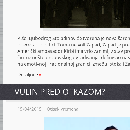
Piše: Ljubodrag Stojadinović Stvo­re­na je no­va ša­re­na
in­te­re­sa u po­li­ti­ci: To­ma ne vo­li Za­pad, Za­pad je pr
Ame­rič­ki am­ba­sa­dor Kir­bi ima vr­lo za­ni­mljiv stav 
čin, uz ne­što ezo­pov­skog ogra­đi­va­nja, de­fi­ni­sao nas
na emo­tiv­noj i ra­ci­o­nal­noj gra­ni­ci iz­me­đu Is­to­ka i Z
Detaljnije
»
VULIN PRED OTKAZOM?
15/04/2015 |
Otisak vremena