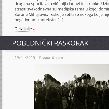
drugima spočitavaju viđeniji članovi te stranke. U
strasti svakodnevna su medijska tema u kojoj domi
Zorane Mihajlović. Teško je setiti se nekoga ko je n
negativnom kontekstu, […]
Detaljnije
»
PO­BED­NIČ­KI RAS­KO­RAK
19/04/2015 |
Preporučujem