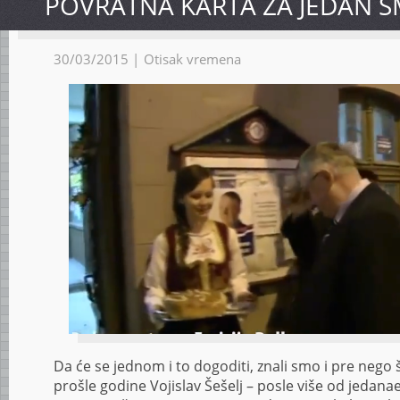
POVRATNA KARTA ZA JEDAN 
30/03/2015 |
Otisak vremena
Da će se jednom i to dogoditi, znali smo i pre nego
prošle godine Vojislav Šešelj – posle više od jedan