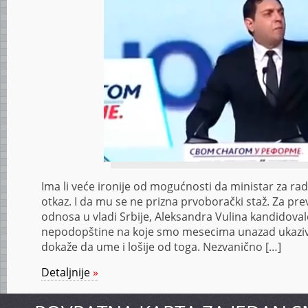
Ima li veće ironije od mogućnosti da ministar za rad
otkaz. I da mu se ne prizna prvoborački staž. Za p
odnosa u vladi Srbije, Aleksandra Vulina kandidoval
nepodopštine na koje smo mesecima unazad ukaziva
dokaže da ume i lošije od toga. Nezvanično […]
Detaljnije
»