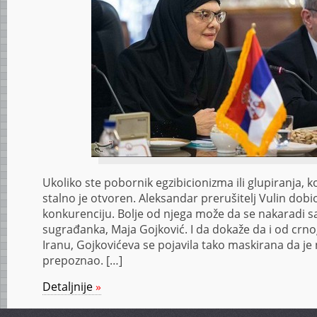
Ukoliko ste pobornik egzibicionizma ili glupiranja, 
stalno je otvoren. Aleksandar prerušitelj Vulin dobio
konkurenciju. Bolje od njega može da se nakaradi 
sugrađanka, Maja Gojković. I da dokaže da i od crnog
Iranu, Gojkovićeva se pojavila tako maskirana da je n
prepoznao. […]
Detaljnije
»