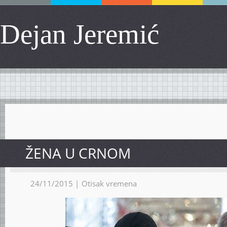
Dejan Jeremić
ŽENA U CRNOM
24/11/2015 |
Otisak vremena