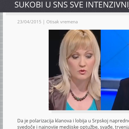
SUKOBI U SNS SVE INTENZIVNI
23/04/2015 |
Otisak vremena
Da je polarizacija klanova i lobija u Srpskoj napredno
svedoče i najnovije medijske optužbe, svađe, trvenja 