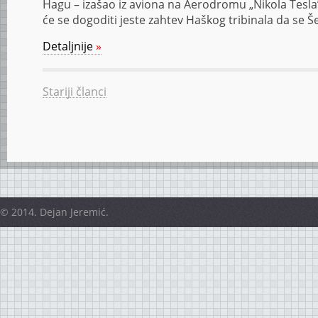
Hagu – izašao iz aviona na Aerodromu „Nikola Tesla”
će se dogoditi jeste zahtev Haškog tribinala da se Šeš
Detaljnije
»
Stariji članci
© 2014. Dejan Jeremić.