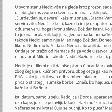
U svom stanu Nedić više ne gleda kroz prozor, sada 
u sebi. „Jutros zvone crkvena zvona na svakih pola s
„Đurđevdan je, devere”, kaže mu snaja. „Srećna Vam 
servira žito. Nedić se krsti, kaže da im je okupator 
oduzme veru, boga i krsnu slavu. Božidar kasni. Ko j
to je onaj prolaznik koji je zagledao marku nemačko
takođe Nedić, samo nije Milan nego Božidar. Doneo j
likom. Nedić mu kaže da su Nemci zabranili da mu 
Onda je on tražio od Nemaca da ga vode u zatvor, u 
njihov brat Milutin, takođe Nedić. Božidar se krsti,
Nedić je u dilemi da li da piše pismo Cincar Marković
zbog čega je u kučnom pritvoru, zbog čega ga kao re
Priča kako je kritikovao odbrambeni plan, mislili su 
priča o strategiji šumske borbe. „Znači, k’o hajduc
kaže brat Božidar.
Isti datum, samo u selu. Radojica i Đorđe, uparađen
oko kape, jure se po avliji. Iz kuće izlazi muškarac, i on
Večeras se svi krste! Čuju se pucnji. Ko to puca? Maj