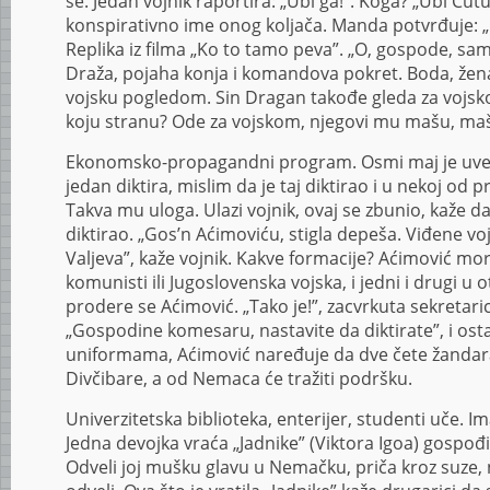
se. Jedan vojnik raportira: „Ubi ga!”. Koga? „Ubi Čutu
konspirativno ime onog koljača. Manda potvrđuje: „U
Replika iz filma „Ko to tamo peva”. „O, gospode, sa
Draža, pojaha konja i komandova pokret. Boda, žena
vojsku pogledom. Sin Dragan takođe gleda za vojsk
koju stranu? Ode za vojskom, njegovi mu mašu, maš
Ekonomsko-propagandni program. Osmi maj je uvel
jedan diktira, mislim da je taj diktirao i u nekoj od
Takva mu uloga. Ulazi vojnik, ovaj se zbunio, kaže da 
diktirao. „Gos’n Aćimoviću, stigla depeša. Viđene v
Valjeva”, kaže vojnik. Kakve formacije? Aćimović mor
komunisti ili Jugoslovenska vojska, i jedni i drugi u ot
prodere se Aćimović. „Tako je!”, zacvrkuta sekretari
„Gospodine komesaru, nastavite da diktirate”, i osta
uniformama, Aćimović naređuje da dve čete žanda
Divčibare, a od Nemaca će tražiti podršku.
Univerzitetska biblioteka, enterijer, studenti uče. I
Jedna devojka vraća „Jadnike” (Viktora Igoa) gospođi
Odveli joj mušku glavu u Nemačku, priča kroz suze,