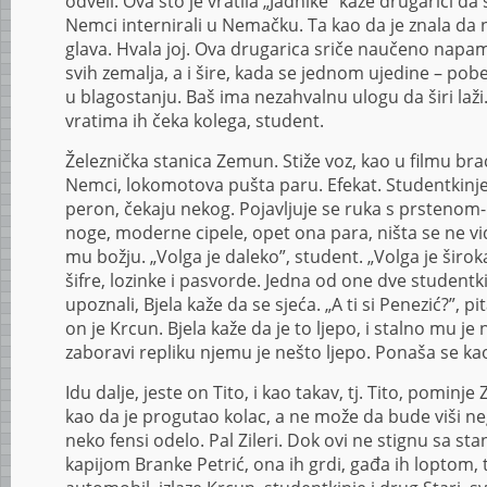
odveli. Ova što je vratila „Jadnike” kaže drugarici d
Nemci internirali u Nemačku. Ta kao da je znala da
glava. Hvala joj. Ova drugarica sriče naučeno napam
svih zemalja, a i šire, kada se jednom ujedine – pobed
u blagostanju. Baš ima nezahvalnu ulogu da širi laži
vratima ih čeka kolega, student.
Železnička stanica Zemun. Stiže voz, kao u filmu bra
Nemci, lokomotova pušta paru. Efekat. Studentkinje 
peron, čekaju nekog. Pojavljuje se ruka s prsteno
noge, moderne cipele, opet ona para, ništa se ne v
mu božju. „Volga je daleko”, student. „Volga je širok
šifre, lozinke i pasvorde. Jedna od one dve studentki
upoznali, Bjela kaže da se sjeća. „A ti si Penezić?”, p
on je Krcun. Bjela kaže da je to ljepo, i stalno mu je
zaboravi repliku njemu je nešto ljepo. Ponaša se kao
Idu dalje, jeste on Tito, i kao takav, tj. Tito, pominj
kao da je progutao kolac, a ne može da bude viši ne
neko fensi odelo. Pal Zileri. Dok ovi ne stignu sa stan
kapijom Branke Petrić, ona ih grdi, gađa ih loptom, 