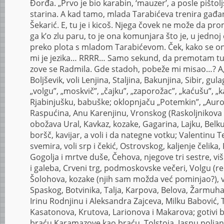
Đorđa. „Prvo je bio karabin, ‘mauzer’, a posle pištol
starina. A kad tamo, mlada Tarabićeva trenira gađanje
Šekarić. E, tu je i kicoš. Njega čovek ne može da p
ga k’o zlu paru, to je ona komunjara što je, u jednoj 
preko plota s mladom Tarabićevom. Ček, kako se o
mi je jezika… RRRR… Samo sekund, da premotam tu
zove se Radmila. Gde stadoh, pobeže mi misao…? A, 
Boljševik, voli Lenjina, Staljina, Bakunjina, Sibir, gul
„volgu”, „moskvič”, „čajku”, „zaporožac”, „kaćušu”, „ka
Rjabinjušku, babuške; oklopnjaču „Potemkin”, „Auro
Raspućina, Anu Karenjinu, Vronskog (Raskoljnikova 
obožava Ural, Kavkaz, kozake, Gagarina, Lajku, Belku 
boršč, kavijar, a voli i da nategne votku; Valentinu T
svemira, voli srp i čekić, Ostrovskog, kaljenje čelika
Gogolja i mrtve duše, Čehova, njegove tri sestre, viš
i galeba, Crveni trg, podmoskovske večeri, Volgu (re
Šolohova, kozake (njih sam možda već pominjao?), v
Spaskog, Botvinika, Talja, Karpova, Belova, Žarmu
Irinu Rodnjinu i Aleksandra Zajceva, Milku Babović, T
Kasatonova, Krutova, Larionova i Makarova; gotivi 
braću Karamazove kao braću, Tolstoja, Jasnu poljanu