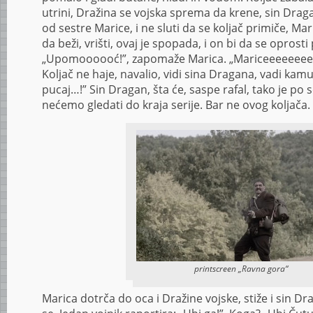
utrini, Dražina se vojska sprema da krene, sin Drag
od sestre Marice, i ne sluti da se koljač primiče, Mar
da beži, vrišti, ovaj je spopada, i on bi da se oprosti
„Upomoooooć!”, zapomaže Marica. „Mariceeeeeeeeee
Koljač ne haje, navalio, vidi sina Dragana, vadi kamu,
pucaj…!” Sin Dragan, šta će, saspe rafal, tako je po s
nećemo gledati do kraja serije. Bar ne ovog koljača.
printscreen „Ravna gora“
Marica dotrča do oca i Dražine vojske, stiže i sin D