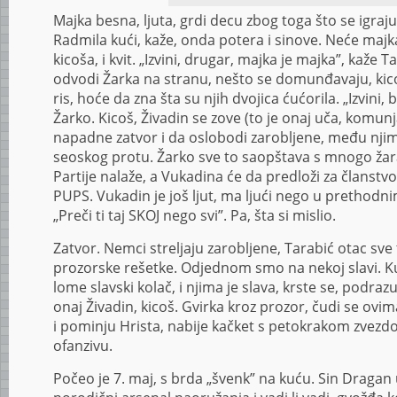
Majka besna, ljuta, grdi decu zbog toga što se igraju
Radmila kući, kaže, onda potera i sinove. Neće majka
kicoša, i kvit. „Izvini, drugar, majka je majka”, kaže 
odvodi Žarka na stranu, nešto se domunđavaju, kico
ris, hoće da zna šta su njih dvojica ćućorila. „Izvini, b
Žarko. Kicoš, Živadin se zove (to je onaj uča, komunj
napadne zatvor i da oslobodi zarobljene, među njima
seoskog protu. Žarko sve to saopštava s mnogo ža
Partije nalaže, a Vukadina će da predloži za članstvo
PUPS. Vukadin je još ljut, ma ljući nego u prethodn
„Preči ti taj SKOJ nego svi”. Pa, šta si mislio.
Zatvor. Nemci streljaju zarobljene, Tarabić otac sv
prozorske rešetke. Odjednom smo na nekoj slavi. Ku
lome slavski kolač, i njima je slava, krste se, podraz
onaj Živadin, kicoš. Gvirka kroz prozor, čudi se ovi
i pominju Hrista, nabije kačket s petokrakom zvezdo
ofanzivu.
Počeo je 7. maj, s brda „švenk” na kuću. Sin Drag