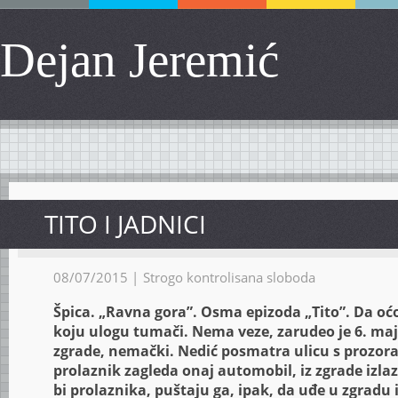
Dejan Jeremić
TITO I JADNICI
08/07/2015 |
Strogo kontrolisana sloboda
Špica. „Ravna gora”. Osma epizoda „Tito”. Da oćor
koju ulogu tumači. Nema veze, zarudeo je 6. maj
zgrade, nemački. Nedić posmatra ulicu s prozora
prolaznik zagleda onaj automobil, iz zgrade izla
bi prolaznika, puštaju ga, ipak, da uđe u zgradu 