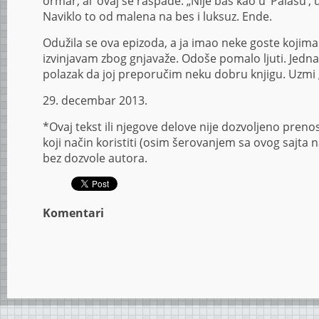
ormar, al’ ovaj se raspade. „Nije baš kao u ‘Palasu’, 
Naviklo to od malena na bes i luksuz. Ende.
Odužila se ova epizoda, a ja imao neke goste koji
izvinjavam zbog gnjavaže. Odoše pomalo ljuti. Jedna
polazak da joj preporučim neku dobru knjigu. Uzmi 
29. decembar 2013.
*Ovaj tekst ili njegove delove nije dozvoljeno prenosit
koji način koristiti (osim šerovanjem sa ovog sajta n
bez dozvole autora.
Komentari