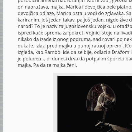
porodični arsenal naoružanja i vadi li vadi, gvožđa ko
on naoružava, majka, Marica i devojčica bele platno 
devojčica odlaze, Marica osta u vodi do zglavaka. S
kariranim. Još jedan takav, pa još jedan, nigde žive 
narod? To je naziv za Jugoslovensku vojsku u otadžbi
ispred kuće sprema za pokret. Vojnici stoje na livad
nikako da izađe iz onog podruma, sad rovari po nek
dukate. Izlazi pred majku u punoj ratnoj opremi. K’
izgleda, kao Rambo. Ide da se bije, odlazi s Dražom 
je poludeo. „Idi donesi drva da potpalim šporet i ba
majka. Pa da te majka ženi.