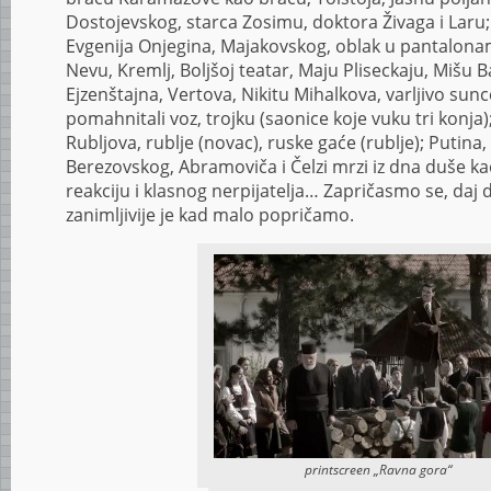
Dostojevskog, starca Zosimu, doktora Živaga i Laru; 
Evgenija Onjegina, Majakovskog, oblak u pantalonama,
Nevu, Kremlj, Boljšoj teatar, Maju Pliseckaju, Mišu Ba
Ejzenštajna, Vertova, Nikitu Mihalkova, varljivo sun
pomahnitali voz, trojku (saonice koje vuku tri konja)
Rubljova, rublje (novac), ruske gaće (rublje); Putin
Berezovskog, Abramoviča i Čelzi mrzi iz dna duše ka
reakciju i klasnog nerpijatelja… Zapričasmo se, daj d
zanimljivije je kad malo popričamo.
printscreen „Ravna gora“