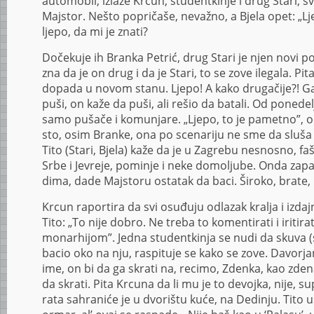
automobil, izlaze Krcun, studentkinje i drug Stari, s
Majstor. Nešto popričaše, nevažno, a Bjela opet: „Ljep
ljepo, da mi je znati?
Dočekuje ih Branka Petrić, drug Stari je njen novi
zna da je on drug i da je Stari, to se zove ilegala. Pit
dopada u novom stanu. Ljepo! A kako drugačije?! Gaz
puši, on kaže da puši, ali rešio da batali. Od poned
samo pušače i komunjare. „Ljepo, to je pametno”, op
sto, osim Branke, ona po scenariju ne sme da sluša
Tito (Stari, Bjela) kaže da je u Zagrebu nesnosno, f
Srbe i Jevreje, pominje i neke domoljube. Onda zapa
dima, dade Majstoru ostatak da baci. Široko, brate, 
Krcun raportira da svi osuđuju odlazak kralja i izdaj
Tito: „To nije dobro. Ne treba to komentirati i iritira
monarhijom”. Jedna studentkinja se nudi da skuva (s
bacio oko na nju, raspituje se kako se zove. Davor
ime, on bi da ga skrati na, recimo, Zdenka, kao zdenac
da skrati. Pita Krcuna da li mu je to devojka, nije, s
rata sahraniće je u dvorištu kuće, na Dedinju. Tito 