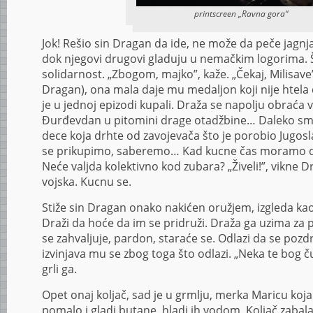
printscreen „Ravna gora“
Jok! Rešio sin Dragan da ide, ne može da peče jagnj
dok njegovi drugovi gladuju u nemačkim logorima. Š
solidarnost. „Zbogom, majko”, kaže. „Čekaj, Milisave”
Dragan), ona mala daje mu medaljon koji nije htela 
je u jednoj epizodi kupali. Draža se napolju obraća
Đurđevdan u pitomini drage otadžbine… Daleko smo
dece koja drhte od zavojevača što je porobio Jugosl
se prikupimo, saberemo… Kad kucne čas moramo 
Neće valjda kolektivno kod zubara? „Živeli!”, vikne Dra
vojska. Kucnu se.
Stiže sin Dragan onako nakićen oružjem, izgleda ka
Draži da hoće da im se pridruži. Draža ga uzima za
se zahvaljuje, pardon, staraće se. Odlazi da se poz
izvinjava mu se zbog toga što odlazi. „Neka te bog č
grli ga.
Opet onaj koljač, sad je u grmlju, merka Maricu koja j
pomalo i gladi butane, hladi ih vodom. Koljač zabala