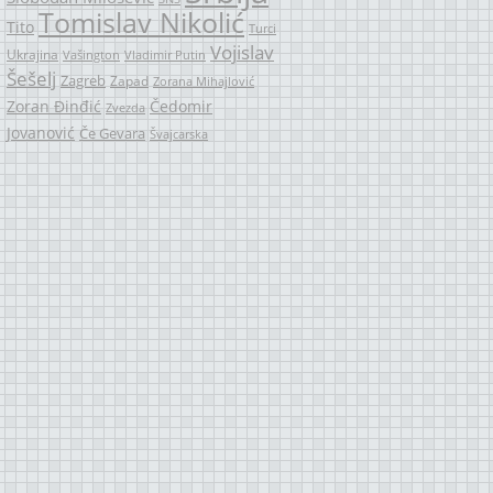
Tomislav Nikolić
Tito
Turci
Vojislav
Ukrajina
Vašington
Vladimir Putin
Šešelj
Zagreb
Zapad
Zorana Mihajlović
Zoran Đinđić
Čedomir
Zvezda
Jovanović
Če Gevara
Švajcarska