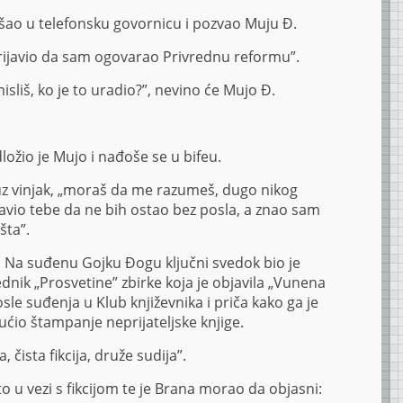
ušao u telefonsku govornicu i pozvao Muju Đ.
rijavio da sam ogovarao Privrednu reformu”.
isliš, ko je to uradio?”, nevino će Mujo Đ.
ložio je Mujo i nađoše se u bifeu.
 uz vinjak, „moraš da me razumeš, dugo nikog
javio tebe da ne bih ostao bez posla, a znao sam
šta”.
 Na suđenu Gojku Đogu ključni svedok bio je
dnik „Prosvetine” zbirke koja je objavila „Vunena
le suđenja u Klub književnika i priča kako ga je
ćio štampanje neprijateljske knjige.
a, čista fikcija, druže sudija”.
to u vezi s fikcijom te je Brana morao da objasni: