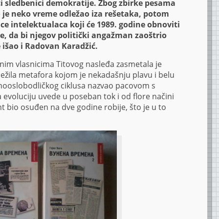
ći sledbenici demokratije. Zbog zbirke pesama
je neko vreme odležao iza rešetaka, potom
ice intelektualaca koji će 1989. godine obnoviti
, da bi njegov politički angažman zaoštrio
 išao i Radovan Karadžić.
nim vlasnicima Titovog nasleđa zasmetala je
ležila metafora kojom je nekadašnju plavu i belu
dnooslobodličkog ciklusa nazvao pacovom s
 evoluciju uvede u poseban tok i od flore načini
t bio osuđen na dve godine robije, što je u to