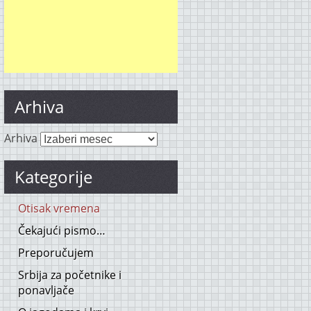
Arhiva
Arhiva
Kategorije
Otisak vremena
Čekajući pismo…
Preporučujem
Srbija za početnike i
ponavljače