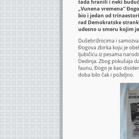
tada hranili i neki budu
„Vunena vremena” Đogo 
bio i jedan od trinaestor
rad Demokratske stranke
udesno u smeru kojim je
Dušebrižnicima i samozva
Đogova zbirka koju je obe
ljubičicu iz pesama naro
Dedinja. Zbog pokušaja da
faunu, Đogo je kao disiden
doba bilo čak i poželjno.