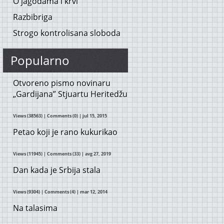
O jagodama i krvi
Razbibriga
Strogo kontrolisana sloboda
Popularno
Otvoreno pismo novinaru
„Gardijana” Stjuartu Heritedžu
Views (38563)
|
Comments (0)
| jul 15, 2015
Petao koji je rano kukurikao
Views (11945)
|
Comments (33)
| avg 27, 2019
Dan kada je Srbija stala
Views (9304)
|
Comments (4)
| mar 12, 2014
Na talasima