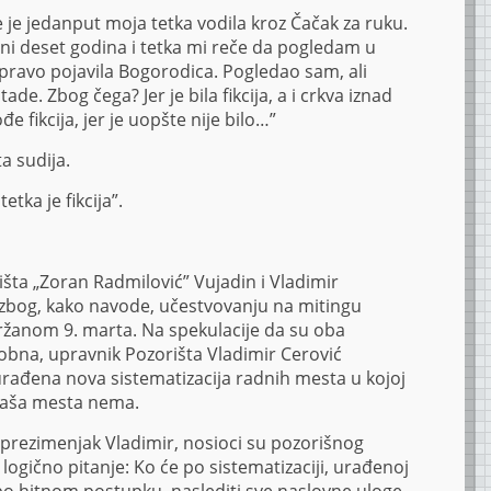
e je jedanput moja tetka vodila kroz Čačak za ruku.
ni deset godina i tetka mi reče da pogledam u
pravo pojavila Bogorodica. Pogledao sam, ali
de. Zbog čega? Jer je bila fikcija, a i crkva iznad
ođe fikcija, jer je uopšte nije bilo…”
ta sudija.
tka je fikcija”.
šta „Zoran Radmilović” Vujadin i Vladimir
e zbog, kako navode, učestvovanju na mitingu
ržanom 9. marta. Na spekulacije da su oba
dobna, upravnik Pozorišta Vladimir Cerović
 urađena nova sistematizacija radnih mesta u kojoj
gaša mesta nema.
v prezimenjak Vladimir, nosioci su pozorišnog
ogično pitanje: Ko će po sistematizaciji, urađenoj