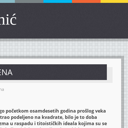
mić
ENA
na
ogo početkom osamdesetih godina prošlog veka
ao podeljeno na kvadrate, bilo je to doba
a u raspadu i titoističkih ideala kojima su se