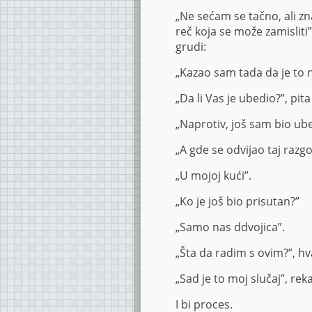
„Ne sećam se tačno, ali z
reč koja se može zamisliti
grudi:
„Kazao sam tada da je to na
„Da li Vas je ubedio?”, pita
„Naprotiv, još sam bio ube
„A gde se odvijao taj razg
„U mojoj kući”.
„Ko je još bio prisutan?”
„Samo nas ddvojica”.
„Šta da radim s ovim?”, hv
„Sad je to moj slučaj”, reka
I bi proces.