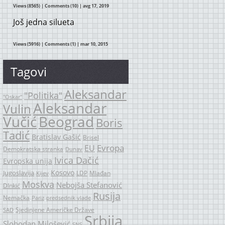
Views (8565)
|
Comments (10)
| avg 17, 2019
Još jedna silueta
Views (5916)
|
Comments (1)
| mar 10, 2015
Tagovi
Aleksandar
"Politika"
"Oskar"
Aleksandar
Vulin
Vučić
Beograd
Boris
Tadić
Bratislav Gašić
Brisel
Evropa
EU
Demokratska stranka
Dunav
Ivica Dačić
Evropska unija
Kosovo
Jugoslavija
LDP
Mlađan
Kijev
Moskva
Nebojša Stefanović
DInkić
Rusija
Nemačka
Pariz
predsednik vlade
Sjedinjene Američke Države
SAD
Srbija
Slobodan Milošević
SNS