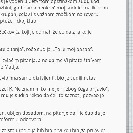
s je vođen u Četvrtom opštinskom sudu kod
zbini, godinama neokrečenoj sudnici, nalik onim
a krupan, ćelav i s važnom značkom na reveru,
ptuženičkoj klupi.
ećkovića koji je odmah želeo da zna ko je
te pitanja”, reče sudija. „To je moj posao”.
a izvlačim pitanja, a ne da me Vi pitate šta Vam
e Matija.
avio ima samo okrivljeni”, bio je sudijin stav.
ozef K. Ne znam ni ko me je ni zbog čega prijavio”,
 mu je sudija rekao da će i to saznati, pozvao je
, ubijen dosadom, na pitanje da li je čuo da je
reformu, odgovara:
o zaista uradio ja bih bio prvi koji bih ga prijavio;