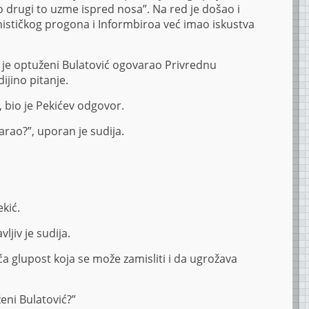
o drugi to uzme ispred nosa”. Na red je došao i
nističkog progona i Informbiroa već imao iskustva
ada je optuženi Bulatović ogovarao Privrednu
ijino pitanje.
 bio je Pekićev odgovor.
arao?”, uporan je sudija.
kić.
vljiv je sudija.
a glupost koja se može zamisliti i da ugrožava
ženi Bulatović?”