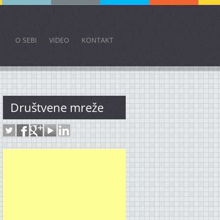
O SEBI
VIDEO
KONTAKT
Društvene mreže