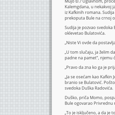
Mujo Đ.? Uglavnom, proce
Kalemgdana, u nekakvoj ja
iz Kafkinih romana. Sudij
prekoputa Bule na crnoj o
Sudija je pozvao svedoka B
oklevetao Bulatovića.
„Niste Vi ovde da postavlja
„U tom slučaju, ja želim d
padne na pamet”, njemu ć
„Pravo da zna ko ga je prij
„Ja se osećam kao Kafkin J
branio se Bulatović. Pošto
svedoka Duška Radovića.
Duško, priča Momo, pospan
Bule ogovarao Privrednu 
„To je isključeno, a da je t