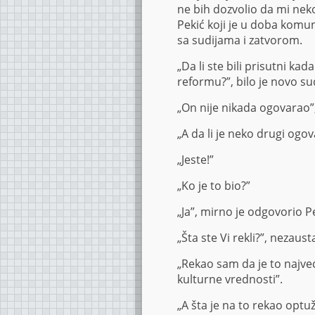
ne bih dozvolio da mi nek
Pekić koji je u doba komu
sa sudijama i zatvorom.
„Da li ste bili prisutni k
reformu?”, bilo je novo sud
„On nije nikada ogovarao”,
„A da li je neko drugi ogov
„Jeste!”
„Ko je to bio?”
„Ja”, mirno je odgovorio Pe
„Šta ste Vi rekli?”, nezausta
„Rekao sam da je to najveć
kulturne vrednosti”.
„A šta je na to rekao optu