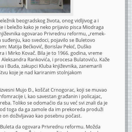
žnik beogradskog života, onog vidljivog a i
 je i beležio kako je neko prijavio pisca Miodraga
književnika ogovarao Privrednu reformu, „remek-
 suđenju, kao svedoci, pojavilo se Buletovo
om: Matija Bećković, Borislav Pekić, Duško
a i Mirko Kovač. Bila je to 1966. godina, vreme
Aleksandra Rankovića, i procesa Bulatoviću. Kaže
va i Buda, zakupci Kluba književnika, zanemarili
ruštvu koje je nad kariranim stolnjakom
zvesni Mujo Đ., koščat Crnogorac, koji se muvao
nfomracije i, kao savestan građanin i policajac,
eba. Toliko se odomaćio da su već svi znali da je
i od toga da ga zamole da im prekoreda produži
o je on doživljavao kao posebnu počast.
o Buleta da ogovara Privrednu reformu. Možda