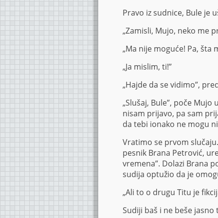
Pravo iz sudnice, Bule je 
„Zamisli, Mujo, neko me p
„Ma nije moguće! Pa, šta m
„Ja mislim, ti!”
„Hajde da se vidimo”, pred
„Slušaj, Bule”, poče Mujo
nisam prijavo, pa sam pri
da tebi ionako ne mogu ni
Vratimo se prvom slučaju.
pesnik Brana Petrović, ure
vremena”. Dolazi Brana pos
sudija optužio da je omogu
„Ali to o drugu Titu je fikcij
Sudiji baš i ne beše jasno 