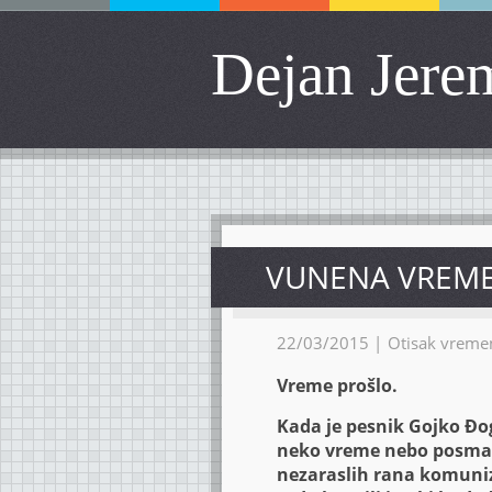
Dejan Jere
VUNENA VREM
22/03/2015 |
Otisak vreme
Vreme prošlo.
Kada je pesnik Gojko Đ
neko vreme nebo posmatr
nezaraslih rana komunizm