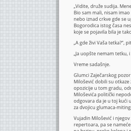
„Vidite, druže sudija. Men
Bio sam mali, nisam imao 
nebo iznad crkve gde se u
Bogorodica istog časa nesta
koje se pojavila bila je tak
„A gde živi Vaša tetka?”, pi
„Ja uopšte nemam tetku, i te
Vreme sadašnje.
Glumci Zaječarskog pozori
Milošević dobili su otkaz
opozicije u tom gradu, od
Miloševića politički nepo
odgovara da je u toj kući
za dvojicu glumaca-mitin
Vujadin Milošević i njego
repertoara, pa se nameće l