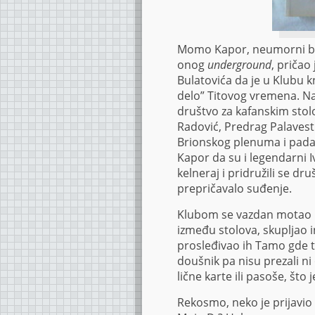
Momo Kapor, neumorni bele
onog
underground
, pričao
Bulatovića da je u Klubu 
delo” Titovog vremena. Na
društvo za kafanskim stol
Radović, Predrag Palavestr
Brionskog plenuma i pada 
Kapor da su i legendarni I
kelneraj i pridružili se d
prepričavalo suđenje.
Klubom se vazdan motao i
između stolova, skupljao i
prosleđivao ih Tamo gde tr
doušnik pa nisu prezali n
lične karte ili pasoše, št
Rekosmo, neko je prijavi