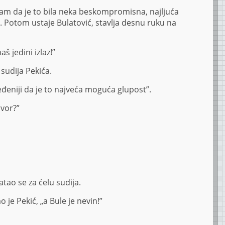
nam da je to bila neka beskompromisna, najljuća
”. Potom ustaje Bulatović, stavlja desnu ruku na
š jedini izlaz!”
 sudija Pekića.
đeniji da je to najveća moguća glupost”.
ovor?”
atao se za ćelu sudija.
o je Pekić, „a Bule je nevin!”