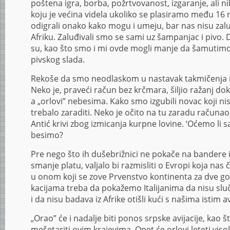
poštena igra, borba, požrtvovanost, izgaranje, ali ni
koju je većina videla ukoliko se plasiramo među 16 na
odigrali onako kako mogu i umeju, bar nas nisu zaluđ
Afriku. Zaluđivali smo se sami uz šampanjac i pivo. 
su, kao što smo i mi ovde mogli manje da šamutimo
pivskog slada.
Rekoše da smo neodlaskom u nastavak takmičenja iz
Neko je, praveći račun bez krčmara, šiljio ražanj d
a „orlovi” nebesima. Kako smo izgubili novac koji nis
trebalo zaraditi. Neko je očito na tu zaradu računao,
Antić krivi zbog izmicanja kurpne lovine. ‘Oćemo li 
besimo?
Pre nego što ih dušebrižnici ne pokače na bandere 
smanje platu, valjalo bi razmisliti o Evropi koja nas
u onom koji se zove Prvenstvo kontinenta za dve god
kacijama treba da pokažemo Italijanima da nisu sluča
i da nisu badava iz Afrike otišli kući s našima istim 
„Orao” će i nadalje biti ponos srpske avijacije, kao št
mešetariti ovim krajevima. Opet će orlovi leteti viso