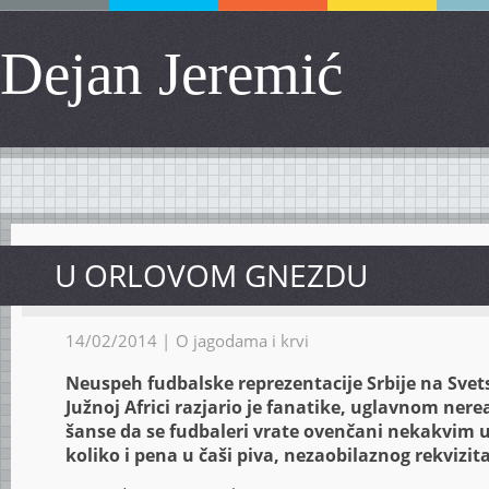
Dejan Jeremić
U ORLOVOM GNEZDU
14/02/2014 |
O jagodama i krvi
Neuspeh fudbalske reprezentacije Srbije na Sve
Južnoj Africi razjario je fanatike, uglavnom nere
šanse da se fudbaleri vrate ovenčani nekakvim 
koliko i pena u čaši piva, nezaobilaznog rekvizita 