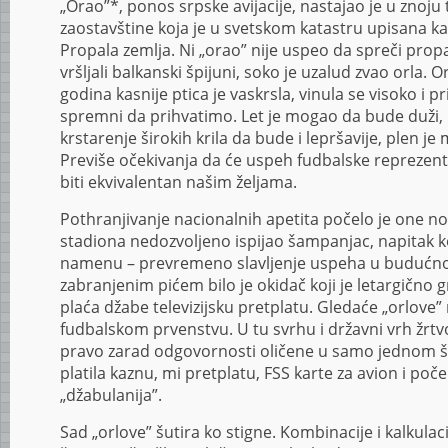
„Orao”*, ponos srpske avijacije, nastajao je u znoju
zaostavštine koja je u svetskom katastru upisana k
Propala zemlja. Ni „orao” nije uspeo da spreči pro
vršljali balkanski špijuni, soko je uzalud zvao orla.
godina kasnije ptica je vaskrsla, vinula se visoko i p
spremni da prihvatimo. Let je mogao da bude duži,
krstarenje širokih krila da bude i lepršavije, plen j
Previše očekivanja da će uspeh fudbalske reprezent
biti ekvivalentan našim željama.
Pothranjivanje nacionalnih apetita počelo je one noć
stadiona nedozvoljeno ispijao šampanjac, napitak 
namenu – prevremeno slavljenje uspeha u budućnos
zabranjenim pićem bilo je okidač koji je letargično
plaća džabe televizijsku pretplatu. Gledaće „orlove
fudbalskom prvenstvu. U tu svrhu i državni vrh žrt
pravo zarad odgovornosti oličene u samo jednom š
platila kaznu, mi pretplatu, FSS karte za avion i poče
„džabulanija”.
Sad „orlove” šutira ko stigne. Kombinacije i kalkula