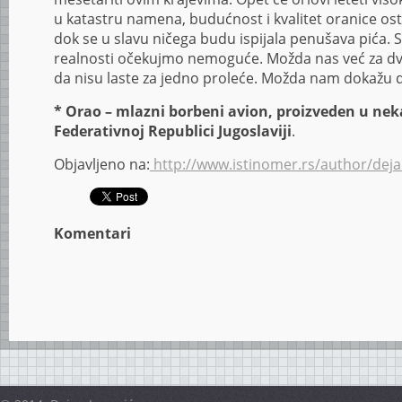
u katastru namena, budućnost i kvalitet oranice os
dok se u slavu ničega budu ispijala penušava pića. S 
realnosti očekujmo nemoguće. Možda nas već za dv
da nisu laste za jedno proleće. Možda nam dokažu da
* Orao – mlazni borbeni avion, proizveden u neka
Federativnoj Republici Jugoslaviji
.
Objavljeno na:
http://www.istinomer.rs/author/deja
Komentari