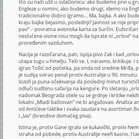
što su naši ušli u svlačionicu: ako budemo prvi u g
Engleze u osmini, ako budemo drugi, idemo na Engle
tradicionalno dobro igramo… Ma, bajka. A ako budemo
kraju bajke bejasmo, poslednji? Javnost se nije prip
pao” – povratna avionska karta za Surčin. Euforičan 
neslućene visine nisu mogli da isprate ni „orlovi” n
proređenim vazduhom.
Nacija je razočarana, pati, ispija pivo čak i kad „or
utapa tugu u hmelju. Teši se. I, naravno, kritikuje. I 
igrao Tošić od početka, pa onda od sredine Mrđa, p
je sudija svirao penal protiv Australije u 90. minutu.
lozofi ja puna očekivanja da poslednji minut turistič
odluči sudbinu safarija na kengure. Po sletanju „or
nadomak Beograda otele su se grdnje i kritike nekih
lokalni „Mladi baštovan” ne bi angažovao. Analiza ana
od Antićeve taktike i svaka zaudara na asortiman živ
i „lav” (brendovi domaćeg piva).
Istina je, protiv Gane igralo se kukavički, protiv 
straha od pobede, protiv Australije neefi kasno. I 