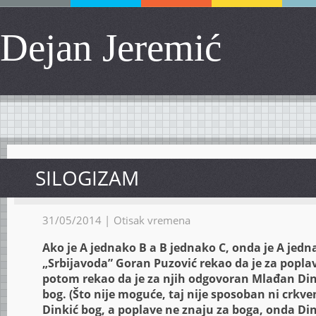
Dejan Jeremić
SILOGIZAM
31/05/2014 |
Otisak vremena
Ako je A jednako B a B jednako C, onda je A jedna
„Srbijavoda” Goran Puzović rekao da je za popl
potom rekao da je za njih odgovoran Mlađan Dink
bog. (Što nije moguće, taj nije sposoban ni crkve
Dinkić bog, a poplave ne znaju za boga, onda D