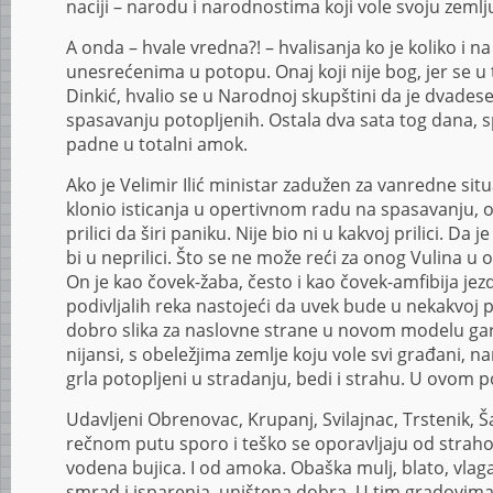
naciji – narodu i narodnostima koji vole svoju zemlj
A onda – hvale vredna?! – hvalisanja ko je koliko i 
unesrećenima u potopu. Onaj koji nije bog, jer se u to
Dinkić, hvalio se u Narodnoj skupštini da je dvadese
spasavanju potopljenih. Ostala dva sata tog dana, s
padne u totalni amok.
Ako je Velimir Ilić ministar zadužen za vanredne situ
klonio isticanja u opertivnom radu na spasavanju, o
prilici da širi paniku. Nije bio ni u kakvoj prilici. Da
bi u neprilici. Što se ne može reći za onog Vulina u 
On je kao čovek-žaba, često i kao čovek-amfibija j
podivljalih reka nastojeći da uvek bude u nekakvoj pril
dobro slika za naslovne strane u novom modelu ga
nijansi, s obeležjima zemlje koju vole svi građani, n
grla potopljeni u stradanju, bedi i strahu. U ovom 
Udavljeni Obrenovac, Krupanj, Svilajnac, Trstenik,
rečnom putu sporo i teško se oporavljaju od strahot
vodena bujica. I od amoka. Obaška mulj, blato, vlaga
smrad i isparenja, uništena dobra. U tim gradovima