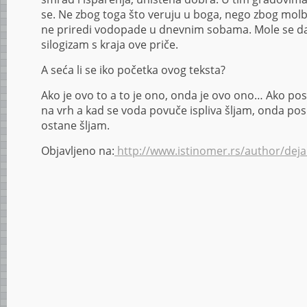
se. Ne zbog toga što veruju u boga, nego zbog molb
ne priredi vodopade u dnevnim sobama. Mole se da 
silogizam s kraja ove priče.
A seća li se iko početka ovog teksta?
Ako je ovo to a to je ono, onda je ovo ono… Ako po
na vrh a kad se voda povuče ispliva šljam, onda po
ostane šljam.
Objavljeno na:
http://www.istinomer.rs/author/deja