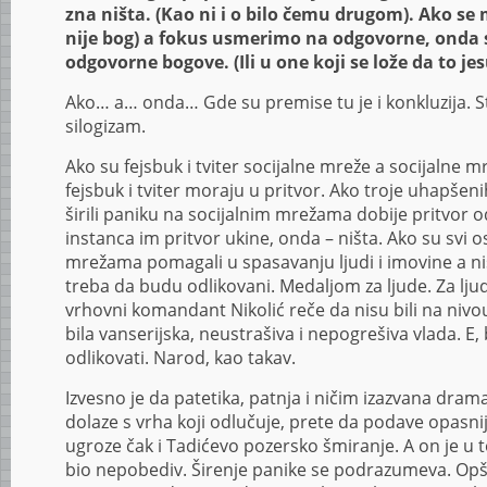
zna ništa. (Kao ni i o bilo čemu drugom). Ako se
nije bog) a fokus usmerimo na odgovorne, onda
odgovorne bogove. (Ili u one koji se lože da to jes
Ako… a… onda… Gde su premise tu je i konkluzija. St
silogizam.
Ako su fejsbuk i tviter socijalne mreže a socijalne m
fejsbuk i tviter moraju u pritvor. Ako troje uhapše
širili paniku na socijalnim mrežama dobije pritvor o
instanca im pritvor ukine, onda – ništa. Ako su svi o
mrežama pomagali u spasavanju ljudi i imovine a nisu
treba da budu odlikovani. Medaljom za ljude. Za ljud
vrhovni komandant Nikolić reče da nisu bili na nivo
bila vanserijska, neustrašiva i nepogrešiva vlada. E, 
odlikovati. Narod, kao takav.
Izvesno je da patetika, patnja i ničim izazvana dram
dolaze s vrha koji odlučuje, prete da podave opasni
ugroze čak i Tadićevo pozersko šmiranje. A on je u to
bio nepobediv. Širenje panike se podrazumeva. Opš