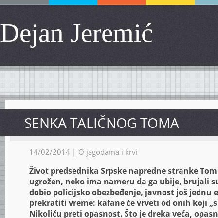
Dejan Jeremić
SENKA TALIČNOG TOMA
14/02/2014 |
O jagodama i krvi
Život predsednika Srpske napredne stranke Tomi
ugrožen, neko ima nameru da ga ubije, brujali su 
dobio policijsko obezbeđenje, javnost još jednu
prekratiti vreme: kafane će vrveti od onih koji „
Nikoliću preti opasnost. Što je dreka veća, opas