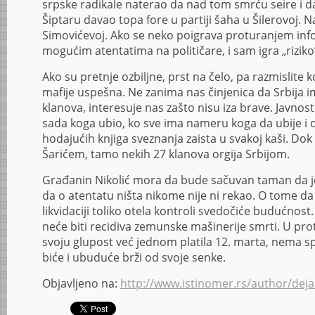
srpske radikale naterao da nad tom smrću seire i d
Šiptaru davao topa fore u partiji šaha u Šilerovoj.
Simovićevoj. Ako se neko poigrava proturanjem info
mogućim atentatima na političare, i sam igra „riziko
Ako su pretnje ozbiljne, prst na čelo, pa razmislite k
mafije uspešna. Ne zanima nas činjenica da Srbija 
klanova, interesuje nas zašto nisu iza brave. Javnos
sada koga ubio, ko sve ima nameru koga da ubije i d
hodajućih knjiga sveznanja zaista u svakoj kaši. Dok 
Šarićem, tamo nekih 27 klanova orgija Srbijom.
Građanin Nikolić mora da bude sačuvan taman da je 
da o atentatu ništa nikome nije ni rekao. O tome da
likvidaciji toliko otela kontroli svedočiće budućnost
neće biti recidiva zemunske mašinerije smrti. U prot
svoju glupost već jednom platila 12. marta, nema s
biće i ubuduće brži od svoje senke.
Objavljeno na:
http://www.istinomer.rs/author/deja