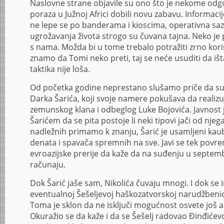
Naslovne strane objavile su ono što je nekome odg
poraza u Južnoj Africi dobili novu zabavu. Informacij
ne lepe se po banderama i kioscima, operativna sa
ugrožavanja života strogo su čuvana tajna. Neko je 
s nama. Možda bi u tome trebalo potražiti zrno kori
znamo da Tomi neko preti, taj se neće usuditi da išt
taktika nije loša.
Od početka godine neprestano slušamo priče da su 
Darka Šarića, koji svoje namere pokušava da realiz
zemunskog klana i odbeglog Luke Bojovića. Javnost 
Šarićem da se pita postoje li neki tipovi jači od nj
nadležnih primamo k znanju, Šarić je usamljeni ka
denata i spavača spremnih na sve. Javi se tek pov
evroazijske prerije da kaže da na suđenju u septem
računaju.
Dok Šarić jaše sam, Nikolića čuvaju mnogi. I dok se 
eventualnoj Šešeljevoj haškozatvorskoj narudžbenici
Toma je sklon da ne isključi mogućnost osvete još 
Okuražio se da kaže i da se Šešelj radovao Đinđićev