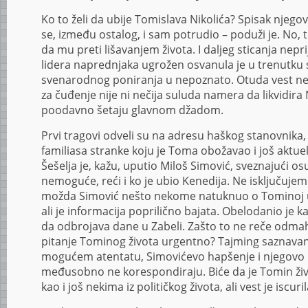
Ko to želi da ubije Tomislava Nikolića? Spisak njegovi
se, između ostalog, i sam potrudio – poduži je. No,
da mu preti lišavanjem života. I daljeg sticanja neprij
lidera naprednjaka ugrožen osvanula je u trenutku 
svenarodnog poniranja u nepoznato. Otuda vest ne 
za čuđenje nije ni nečija suluda namera da likvidira 
poodavno šetaju glavnom džadom.
Prvi tragovi odveli su na adresu haškog stanovnika
familiasa stranke koju je Toma obožavao i još akt
Šešelja je, kažu, uputio Miloš Simović, sveznajući o
nemoguće, reći i ko je ubio Kenedija. Ne isključuje
možda Simović nešto nekome natuknuo o Tominoj 
ali je informacija poprilično bajata. Obelodanio je 
da odbrojava dane u Zabeli. Zašto to ne reče odma
pitanje Tominog života urgentno? Tajming saznavan
mogućem atentatu, Simovićevo hapšenje i njegovo 
međusobno ne korespondiraju. Biće da je Tomin ži
kao i još nekima iz političkog života, ali vest je iscur