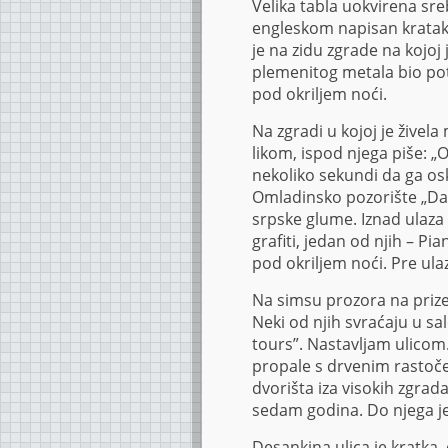
Velika tabla uokvirena sr
engleskom napisan kratak i
je na zidu zgrade na kojoj 
plemenitog metala bio pot
pod okriljem noći.
Na zgradi u kojoj je živel
likom, ispod njega piše: „
nekoliko sekundi da ga os
Omladinsko pozorište „Dad
srpske glume. Iznad ulaza
grafiti, jedan od njih – P
pod okriljem noći. Pre ul
Na simsu prozora na priz
Neki od njih svraćaju u sa
tours”. Nastavljam ulicom
propale s drvenim rastoče
dvorišta iza visokih zgrada
sedam godina. Do njega je
Desankina ulica je kratka,