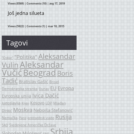
Views (8569)
|
Comments (10)
| avg 17, 2019
Još jedna silueta
Views (5922)
|
Comments (1)
| mar 10, 2015
Tagovi
Aleksandar
"Politika"
"Oskar"
Aleksandar
Vulin
Vučić
Beograd
Boris
Tadić
Bratislav Gašić
Brisel
Evropa
EU
Demokratska stranka
Dunav
Ivica Dačić
Evropska unija
Kosovo
Jugoslavija
LDP
Mlađan
Kijev
Moskva
Nebojša Stefanović
DInkić
Rusija
Nemačka
Pariz
predsednik vlade
Sjedinjene Američke Države
SAD
Srbija
Slobodan Milošević
SNS