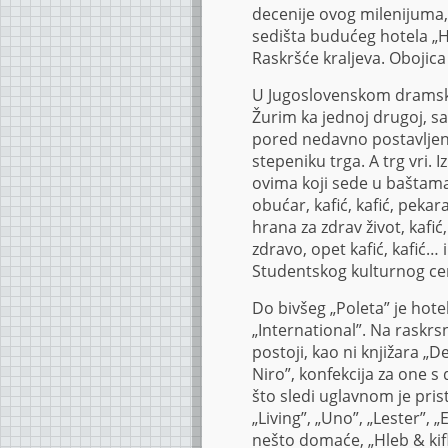
decenije ovog milenijuma,
sedišta budućeg hotela „Hi
Raskršće kraljeva. Obojic
U Jugoslovenskom dramskom
Žurim ka jednoj drugoj, 
pored nedavno postavlje
stepeniku trga. A trg vri. 
ovima koji sede u baštama ka
obućar, kafić, kafić, pekara
hrana za zdrav život, kafi
zdravo, opet kafić, kafić… 
Studentskog kulturnog cen
Do bivšeg „Poleta” je hotel
„International”. Na raskrsn
postoji, kao ni knjižara „D
Niro”, konfekcija za one
što sledi uglavnom je pri
„Living”, „Uno”, „Lester”, „E
nešto domaće, „Hleb & kifl