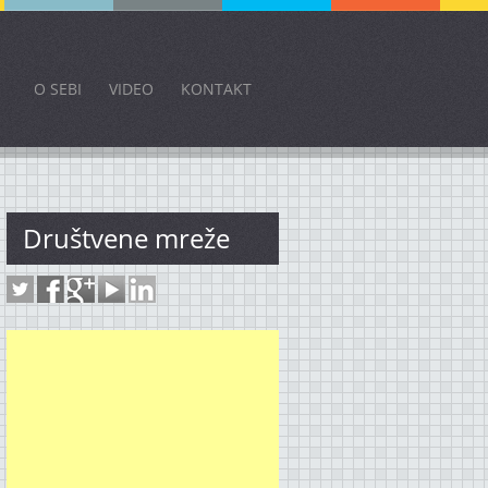
O SEBI
VIDEO
KONTAKT
Društvene mreže