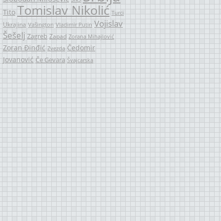
Tomislav Nikolić
Tito
Turci
Vojislav
Ukrajina
Vašington
Vladimir Putin
Šešelj
Zagreb
Zapad
Zorana Mihajlović
Zoran Đinđić
Čedomir
Zvezda
Jovanović
Če Gevara
Švajcarska