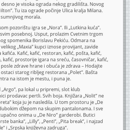
 desno je visoka ograda nekog gradilišta. Novog
lton”. Tu iza ograde počinje Ulica kralja Milana.
a sumnjivog morala.
 pozorištu igra se „Nora”. Ili „Lutkina kuća”.
sasvim posebnoj. Usput, prolazim Cvetnim trgom
nog spomenika Borislavu Pekiću. Odmara na
Iz velikog „Maxia” kupci iznose provijant, zavide
fića. Kafić, kafić, restoran, kafić, pošta, kafić,
, kafić, prostorije igara na sreću, časovničar, kafić,
ć, posle zdrave hrane i obuća je zdrava – Hodajte
i ostaci starog ribljeg restorana „Polet”. Bašta
tra na istom je mestu, i puna je.
 „Argo”, pa lokal u pripremi, slot klub
ici prodavac pertli. Svih boja. Knjižara „Nolit” ne
ereta” koja ju je nasledila. U tom prostoru je „De
 s dubokim džepom na skupim pantalonama. I sve
stupačno onima u „De Niro” garderobi. Butici
rste banka”, „Lilly”, „Penti”, „Pita break”, i najzad
e” i „Srpska književna zadruga”.