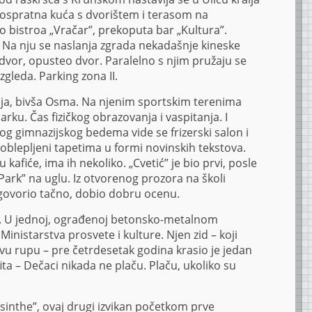
dvospratna kuća s dvorištem i terasom na
o bistroa „Vračar”, prekoputa bar „Kultura”.
”. Na nju se naslanja zgrada nekadašnje kineske
dvor, opusteo dvor. Paralelno s njim pružaju se
izgleda. Parking zona II.
ja, bivša Osma. Na njenim sportskim terenima
šarku. Čas fizičkog obrazovanja i vaspitanja. I
og gimnazijskog bedema vide se frizerski salon i
vi oblepljeni tapetima u formi novinskih tekstova.
 kafiće, ima ih nekoliko. „Cvetić” je bio prvi, posle
„Park” na uglu. Iz otvorenog prozora na školi
govorio tačno, dobio dobru ocenu.
e. U jednoj, ograđenoj betonsko-metalnom
nistarstva prosvete i kulture. Njen zid – koji
vu rupu – pre četrdesetak godina krasio je jedan
ta – Dečaci nikada ne plaču. Plaču, ukoliko su
Absinthe”, ovaj drugi izvikan početkom prve