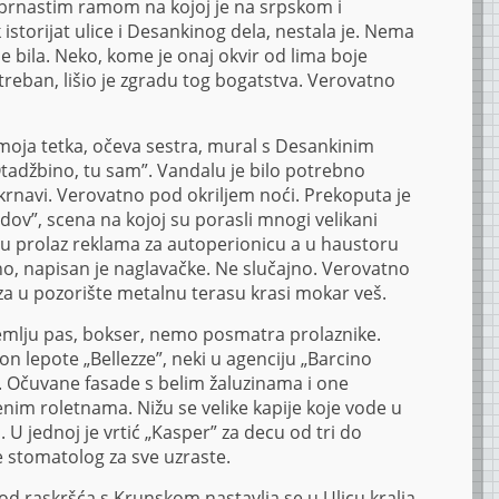
ebrnastim ramom na kojoj je na srpskom i
storijat ulice i Desankinog dela, nestala je. Nema
je bila. Neko, kome je onaj okvir od lima boje
reban, lišio je zgradu tog bogatstva. Verovatno
a moja tetka, očeva sestra, mural s Desankinim
Otadžbino, tu sam”. Vandalu je bilo potrebno
krnavi. Verovatno pod okriljem noći. Prekoputa je
ov”, scena na kojoj su porasli mnogi velikani
 u prolaz reklama za autoperionicu a u haustoru
iano, napisan je naglavačke. Ne slučajno. Verovatno
aza u pozorište metalnu terasu krasi mokar veš.
emlju pas, bokser, nemo posmatra prolaznike.
lon lepote „Bellezze”, neki u agenciju „Barcino
. Očuvane fasade s belim žaluzinama i one
nim roletnama. Nižu se velike kapije koje vode u
. U jednoj je vrtić „Kasper” za decu od tri do
 stomatolog za sve uzraste.
 od raskršća s Krunskom nastavlja se u Ulicu kralja