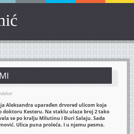
mić
MI
edeker
lja Aleksandra uparađen drvored ulicom koja
o doktoru Kesteru. Na staklu ulaza broj 2 tako
la se po kralju Milutinu i Đuri Salaju. Sada
ović. Ulica puna proleća. I u njemu pesma.