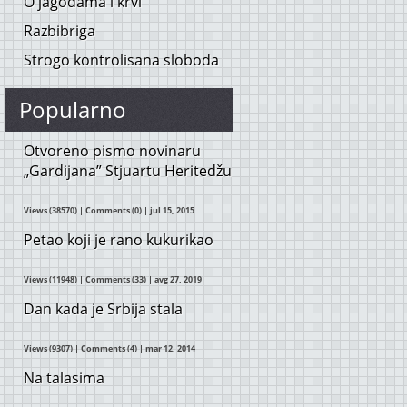
O jagodama i krvi
Razbibriga
Strogo kontrolisana sloboda
Popularno
Otvoreno pismo novinaru
„Gardijana” Stjuartu Heritedžu
Views (38570)
|
Comments (0)
| jul 15, 2015
Petao koji je rano kukurikao
Views (11948)
|
Comments (33)
| avg 27, 2019
Dan kada je Srbija stala
Views (9307)
|
Comments (4)
| mar 12, 2014
Na talasima