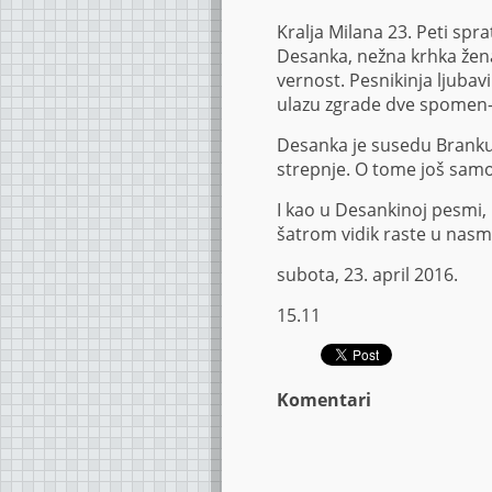
Kralja Milana 23. Peti spra
Desanka, nežna krhka žen
vernost. Pesnikinja ljubavi
ulazu zgrade dve spomen-
Desanka je susedu Branku p
strepnje. O tome još samo 
I kao u Desankinoj pesmi,
šatrom vidik raste u nas
subota, 23. april 2016.
15.11
Komentari