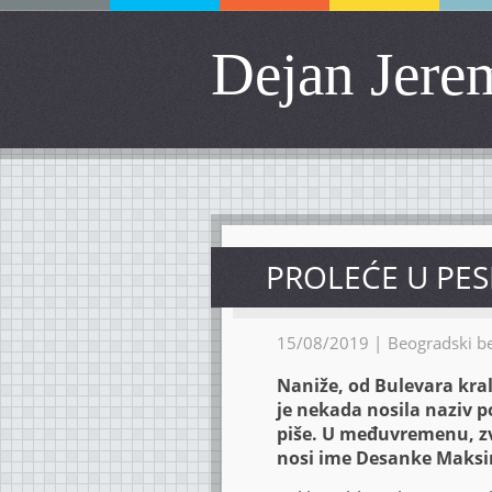
Dejan Jere
PROLEĆE U PES
15/08/2019 |
Beogradski b
Naniže, od Bulevara kra
je nekada nosila naziv p
piše. U međuvremenu, zva
nosi ime Desanke Maksim