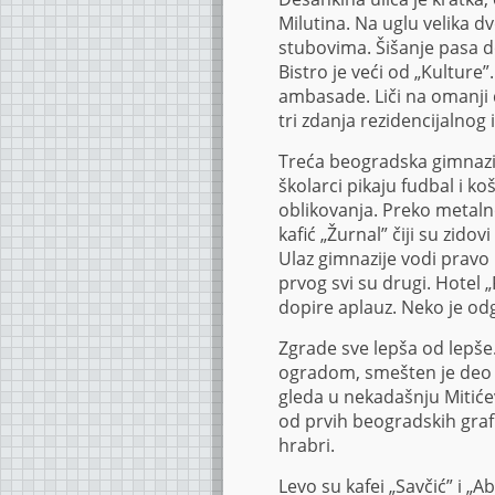
Milutina. Na uglu velika 
stubovima. Šišanje pasa d
Bistro je veći od „Kulture
ambasade. Liči na omanji 
tri zdanja rezidencijalnog 
Treća beogradska gimnazi
školarci pikaju fudbal i ko
oblikovanja. Preko metaln
kafić „Žurnal” čiji su zido
Ulaz gimnazije vodi pravo u
prvog svi su drugi. Hotel 
dopire aplauz. Neko je od
Zgrade sve lepša od lepš
ogradom, smešten je deo Mi
gleda u nekadašnju Mitiće
od prvih beogradskih grafi
hrabri.
Levo su kafei „Savčić” i „