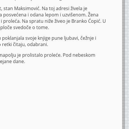
t, stan Maksimović. Na toj adresi živela je
a posvećena i odana lepom i uzvišenom. Žena
 i proleća. Na spratu niže živeo je Branko Ćopić. U
ploče svedoče o tome.
oklanjala svoje knjige pune ljubavi, čežnje i
retki čitaju, odabrani.
 napolju je prolistalo proleće. Pod nebeskom
mejane dane.