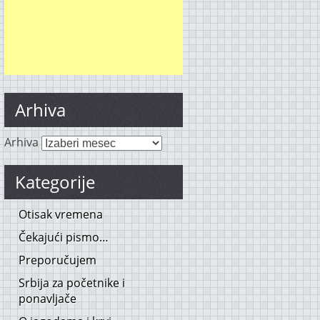
Arhiva
Arhiva
Kategorije
Otisak vremena
Čekajući pismo…
Preporučujem
Srbija za početnike i
ponavljače