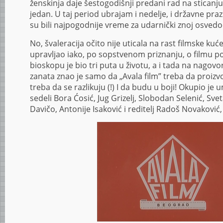
ženskinja daje šestogodišnji predani rad na sticanju 
jedan. U taj period ubrajam i nedelje, i državne pra
su bili najpogodnije vreme za udarnički znoj osvedo
No, švaleracija očito nije uticala na rast filmske ku
upravljao iako, po sopstvenom priznanju, o filmu p
bioskopu je bio tri puta u životu, a i tada na nagovo
zanata znao je samo da „Avala film” treba da proizvo
treba da se razlikuju (!) I da budu u boji! Okupio j
sedeli Bora Ćosić, Jug Grizelj, Slobodan Selenić, Svet
Davičo, Antonije Isaković i reditelj Radoš Novaković