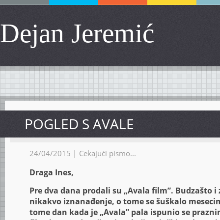
Dejan Jeremić
POGLED S AVALE
24/04/2015 |
Čekajući pismo...
Draga Ines,
Pre dva dana prodali su „Avala film”. Budzašto i 
nikakvo iznanađenje, o tome se šuškalo meseci
tome dan kada je „Avala” pala ispunio se prazn