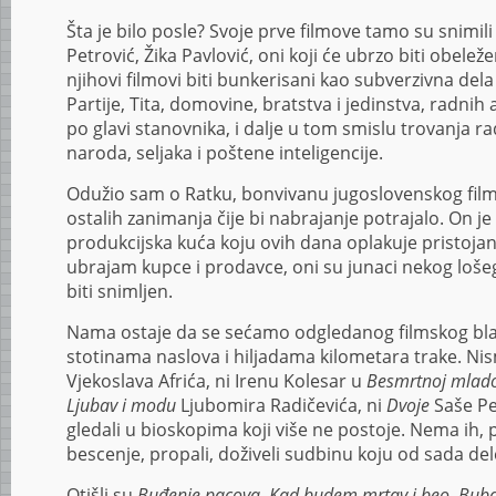
Šta je bilo posle? Svoje prve filmove tamo su snimi
Petrović, Žika Pavlović, oni koji će ubrzo biti obeleže
njihovi filmovi biti bunkerisani kao subverzivna del
Partije, Tita, domovine, bratstva i jedinstva, radnih a
po glavi stanovnika, i dalje u tom smislu trovanja r
naroda, seljaka i poštene inteligencije.
Odužio sam o Ratku, bonvivanu jugoslovenskog filma,
ostalih zanimanja čije bi nabrajanje potrajalo. On je
produkcijska kuća koju ovih dana oplakuje pristojan
ubrajam kupce i prodavce, oni su junaci nekog lošeg
biti snimljen.
Nama ostaje da se sećamo odgledanog filmskog bla
stotinama naslova i hiljadama kilometara trake. Nis
Vjekoslava Afrića, ni Irenu Kolesar u
Besmrtnoj mlad
Ljubav i modu
Ljubomira Radičevića, ni
Dvoje
Saše Pe
gledali u bioskopima koji više ne postoje. Nema ih, pr
bescenje, propali, doživeli sudbinu koju od sada del
Otišli su
Buđenje pacova, Kad budem mrtav i beo, Bubaši