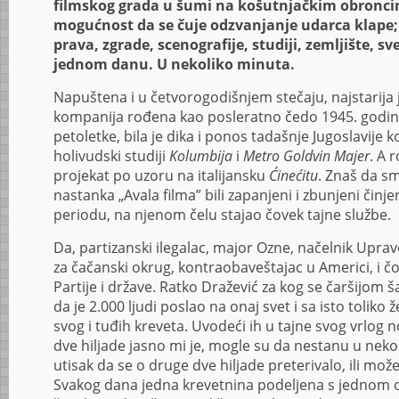
filmskog grada u šumi na košutnjačkim obroncim
mogućnost da se čuje odzvanjanje udarca klape;
prava, zgrade, scenografije, studiji, zemljište, sv
jednom danu. U nekoliko minuta.
Napuštena i u četvorogodišnjem stečaju, najstarija
kompanija rođena kao posleratno čedo 1945. godin
petoletke, bila je dika i ponos tadašnje Jugoslavije ko
holivudski studiji
Kolumbija
i
Metro Goldvin Majer
. A 
projekat po uzoru na italijansku
Ćinećitu
. Znaš da sm
nastanka „Avala filma” bili zapanjeni i zbunjeni čin
periodu, na njenom čelu stajao čovek tajne službe.
Da, partizanski ilegalac, major Ozne, načelnik Upr
za čačanski okrug, kontraobaveštajac u Americi, i 
Partije i države. Ratko Dražević za kog se čaršijom 
da je 2.000 ljudi poslao na onaj svet i sa isto toliko
svog i tuđih kreveta. Uvodeći ih u tajne svog vrlog 
dve hiljade jasno mi je, mogle su da nestanu u neko
utisak da se o druge dve hiljade preterivalo, ili mož
Svakog dana jedna krevetnina podeljena s jednom 