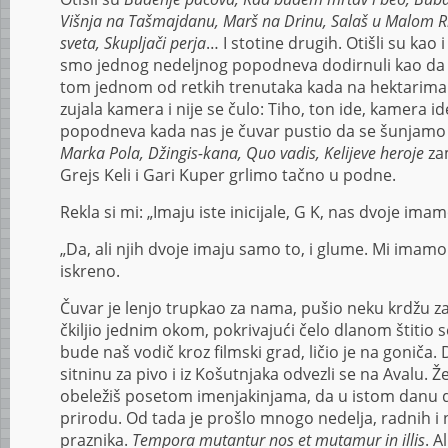
Višnja na Tašmajdanu, Marš na Drinu, Salaš u Malom Ri
sveta, Skupljači perja
… I stotine drugih. Otišli su kao 
smo jednog nedeljnog popodneva dodirnuli kao da d
tom jednom od retkih trenutaka kada na hektarima s
zujala kamera i nije se čulo: Tiho, ton ide, kamera ide
popodneva kada nas je čuvar pustio da se šunjamo 
Marka Pola, Džingis-kana, Quo vadis, Kelijeve heroje
zam
Grejs Keli i Gari Kuper grlimo tačno u podne.
Rekla si mi: „Imaju iste inicijale, G K, nas dvoje imam
„Da, ali njih dvoje imaju samo to, i glume. Mi imamo
iskreno.
Čuvar je lenjo trupkao za nama, pušio neku krdžu za
čkiljio jednim okom, pokrivajući čelo dlanom štitio 
bude naš vodič kroz filmski grad, ličio je na goniča
sitninu za pivo i iz Košutnjaka odvezli se na Avalu. Ž
obeležiš posetom imenjakinjama, da u istom danu do
prirodu. Od tada je prošlo mnogo nedelja, radnih i
praznika.
Tempora mutantur nos et mutamur in illis
. A