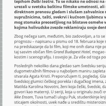
tepihom
Dolbi teatra
. To se nikako ne odnosi na
urezali u svetsku baštinu filmske umetnosti, ali
direktnom prenosu gledam i slušam zahvalnice 
supružnicima, tašti, svekrvi i kućnom ljubimcu vi
mog stomaka preosetljivog na blistave osmehe 
kojima holivudske zvezde reklamiraju svoje dent
Zbog nečega sam, međutim, bio zadovoljan, a to se
prognozu – napisanu u pismu od 18. februara koje 
na predskazanje da bi film, koji me onih dana nije po
taj sasvim običan film
Grand Budapest Hotel
, mogao 
kostim i scenografiju. I osvojio je. Za više od toga p
Poslednjih nekoliko dana gledao sam švedsku serij
dugometražnih filmova u najboljem maniru zapleta i 
stvarala Agata Kristi. Preporučujem ti, pogledaj. G
švedskoj glumici češkog porekla i dugačkog imena,
Matilda Karolina Novotni, ženi koja češki, švedski, da
govori kao maternji. U seriji, koja u originalu zvuči 
ikke Ensam
, Tuva tumači ulogu Puk, studentkinje knji
sticajem okolnosti, uvek nađe u središtu misteroizni