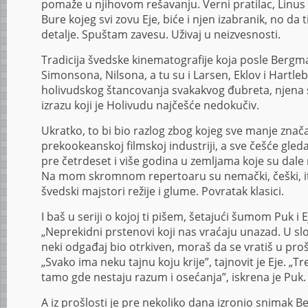
pomaže u njihovom rešavanju. Verni pratilac, Linus V
Bure kojeg svi zovu Eje, biće i njen izabranik, no da 
detalje. Spuštam zavesu. Uživaj u neizvesnosti.
Tradicija švedske kinematografije koja posle Bergm
Simonsona, Nilsona, a tu su i Larsen, Eklov i Hartl
holivudskog štancovanja svakakvog đubreta, njena 
izrazu koji je Holivudu najčešće nedokučiv.
Ukratko, to bi bio razlog zbog kojeg sve manje znač
prekookeanskoj filmskoj industriji, a sve češće gle
pre četrdeset i više godina u zemljama koje su dale
Na mom skromnom repertoaru su nemački, češki, itali
švedski majstori režije i glume. Povratak klasici.
I baš u seriji o kojoj ti pišem, šetajući šumom Puk i
„Neprekidni prstenovi koji nas vraćaju unazad. U slo
neki odgađaj bio otrkiven, moraš da se vratiš u pro
„Svako ima neku tajnu koju krije”, tajnovit je Eje. „
tamo gde nestaju razum i osećanja”, iskrena je Puk.
A iz prošlosti je pre nekoliko dana izronio snimak B