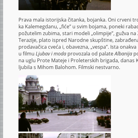
Prava mala istorijska čitanka, bojanka. Oni crveni tro
ka Kalemegdanu, „fiće” u svim bojama, poneki rabad
požutelim zubima, stari modeli „olimpije”, gužva na Ž
Terazije, plato ispred Narodne skupštine, zabra
prodavačica cveća i, obavezna, „vespa”. Ista onakv
u filmu
Ljubav i moda
provozala od palate
Albanija
po
na uglu Prote Mateje i Proleterskih brigada, danas 
ljubila s Mihom Balohom. Filmski nestvarno.