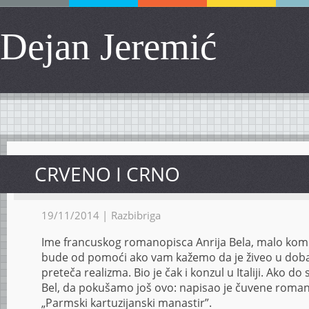
Dejan Jeremić
CRVENO I CRNO
19/11/2014 |
Razbibriga
Ime francuskog romanopisca Anrija Bela, malo kom
bude od pomoći ako vam kažemo da je živeo u doba
preteča realizma. Bio je čak i konzul u Italiji. Ako do 
Bel, da pokušamo još ovo: napisao je čuvene romane
„Parmski kartuzijanski manastir”.