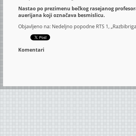
Nastao po prezimenu bečkog rasejanog profesora,
auerijana koji označava besmislicu.
Objavljeno na: Nedeljno popodne RTS 1, „Razbibriga”
Komentari