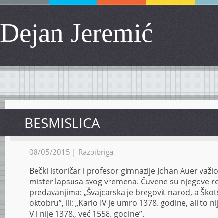
Dejan Jeremić
BESMISLICA
08/05/2015 |
Razbibriga
Bečki istoričar i profesor gimnazije Johan Auer važio
mister lapsusa svog vremena. Čuvene su njegove r
predavanjima: „Švajcarska je bregovit narod, a Škot
oktobru”, ili: „Karlo IV je umro 1378. godine, ali to ni
V i nije 1378., već 1558. godine”.